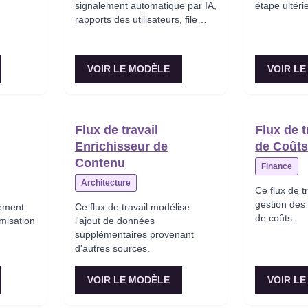
signalement automatique par IA,
étape ultér
rapports des utilisateurs, file
d'attente de révision humaine,
application des actions et
gestion des appels.
VOIR LE MODÈLE
VOIR L
Flux de travail
Flux de t
Enrichisseur de
de Coût
Contenu
Finance
Architecture
Ce flux de t
gestion des
gement
Ce flux de travail modélise
de coûts.
misation
l'ajout de données
supplémentaires provenant
d'autres sources.
tion du
cellé et
VOIR LE MODÈLE
VOIR L
ement.