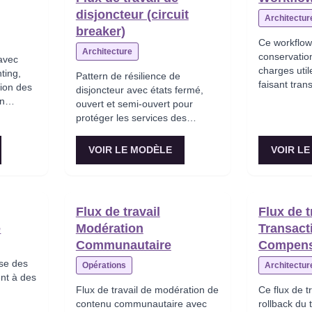
disjoncteur (circuit
Architectur
breaker)
Ce workflow
Architecture
conservatio
avec
charges uti
ting,
Pattern de résilience de
faisant tran
tion des
disjoncteur avec états fermé,
références.
en
ouvert et semi-ouvert pour
g, tests
protéger les services des
en
défaillances en cascade avec
tests de récupération
VOIR LE MODÈLE
VOIR L
chec.
automatique.
Flux de travail
Flux de t
e
Modération
Transact
Communautaire
Compens
ise des
Opérations
Architectur
ent à des
Flux de travail de modération de
Ce flux de t
contenu communautaire avec
rollback du 