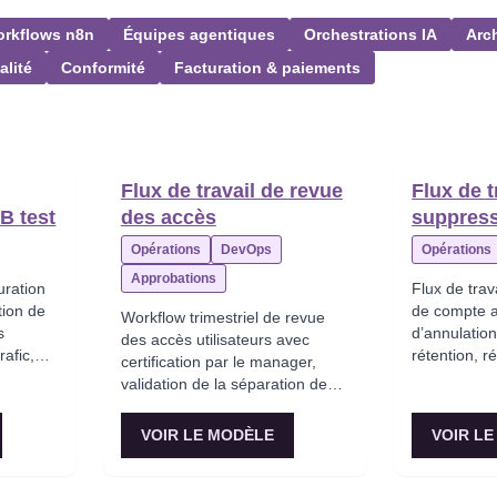
rkflows n8n
Équipes agentiques
Orchestrations IA
Arc
alité
Conformité
Facturation & paiements
Flux de travail de revue
Flux de t
B test
des accès
suppres
Opérations
DevOps
Opérations
Approbations
uration
Flux de trav
tion de
de compte a
Workflow trimestriel de revue
s
d’annulation
des accès utilisateurs avec
rafic,
rétention, ré
certification par le manager,
l’abonnemen
validation de la séparation des
.
données et 
tâches, suivi des remédiations
confirmation
et reporting de conformité pour
VOIR LE MODÈLE
VOIR L
les audits.