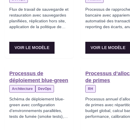
Flux de travail de sauvegarde et
Processus de rapproch
restauration avec sauvegardes
bancaire avec appariem
planifiées, réplication hors site,
automatisé des transact
application de la politique de
reporting des écarts, an
rétention, tests de restauration
des divergences et créa
et validation RTO/RPO.
d’écritures comptables p
décalages temporels et 
VOIR LE MODÈLE
VOIR LE MODÈLE
erreurs bancaires.
Processus de
Processus d’alloc
déploiement blue-green
de primes
Architecture
DevOps
RH
Schéma de déploiement blue-
Processus annuel d’allo
green avec configuration
de primes avec répartiti
d’environnements parallèles,
budget global, calcul ba
tests de fumée (smoke tests),
performance, calibration
bascule du trafic via l’équilibreur
managers, approbation 
de charge et capacité de retour
direction et traitement e