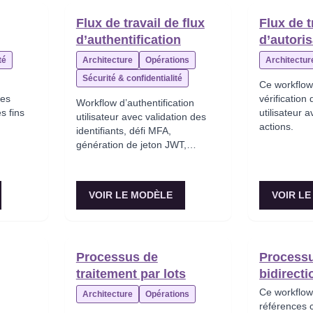
Flux de travail de flux
Flux de t
d’authentification
d’autoris
té
Architecture
Opérations
Architectur
Sécurité & confidentialité
Ce workflow
les
vérification
Workflow d’authentification
s fins
utilisateur 
utilisateur avec validation des
actions.
identifiants, défi MFA,
génération de jeton JWT,
création de session et suivi des
tentatives échouées.
VOIR LE MODÈLE
VOIR L
Processus de
Processu
traitement par lots
bidirecti
Ce workflow
Architecture
Opérations
références c