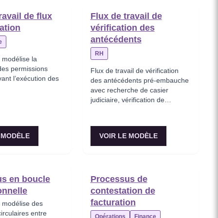
ravail de flux
Flux de travail de
ation
vérification des
antécédents
e
RH
 modélise la
 des permissions
Flux de travail de vérification
avant l’exécution des
des antécédents pré-embauche
avec recherche de casier
judiciaire, vérification de
l’emploi, vérification des
diplômes et coordination du
dépistage de drogues.
E MODÈLE
VOIR LE MODÈLE
s en boucle
Processus de
onnelle
contestation de
facturation
 modélise des
irculaires entre
Opérations
Finance