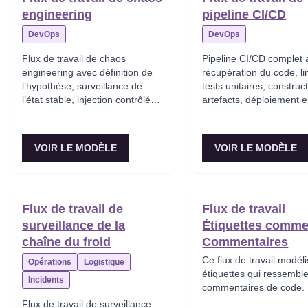
engineering
pipeline CI/CD
DevOps
DevOps
Flux de travail de chaos
Pipeline CI/CD complet 
engineering avec définition de
récupération du code, lin
l’hypothèse, surveillance de
tests unitaires, construc
l’état stable, injection contrôlée
artefacts, déploiement 
de pannes, limitation du
environnement de stagin
périmètre d’impact et validation
de fumée, déploiement 
de la résilience.
production et rollback
VOIR LE MODÈLE
VOIR LE MODÈLE
automatique en cas d’é
Flux de travail de
Flux de travail
surveillance de la
Étiquettes comm
chaîne du froid
Commentaires
Ce flux de travail modél
Opérations
Logistique
étiquettes qui ressembl
Incidents
commentaires de code.
Flux de travail de surveillance