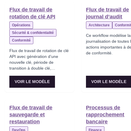
Flux de travail de
Flux de travail de
rotation de clé API
journal d’audit
Opérations
Architecture
Conformi
Sécurité & confidentialité
Ce workflow modélise la
Conformité
journalisation de toutes 
actions importantes à de
Flux de travail de rotation de clé
de conformité.
API avec génération d’une
nouvelle clé, période de
transition à double clé,
notification aux clients,
dépréciation de l’ancienne clé et
VOIR LE MODÈLE
VOIR LE MODÈLE
journalisation pour audit.
Flux de travail de
Processus de
sauvegarde et
rapprochement
restauration
bancaire
DevOps
Finance