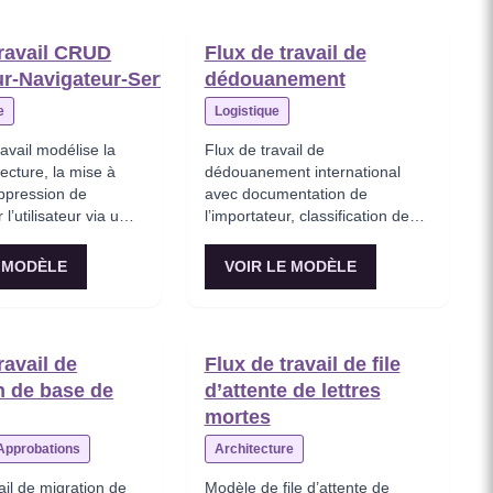
travail CRUD
Flux de travail de
eur‑Navigateur‑Serveur
dédouanement
e
Logistique
ravail modélise la
Flux de travail de
lecture, la mise à
dédouanement international
uppression de
avec documentation de
l’utilisateur via un
l’importateur, classification des
t un serveur.
codes SH par le transitaire en
douane, calcul des droits,
E MODÈLE
VOIR LE MODÈLE
inspection par l’autorité
douanière et délivrance du
certificat de dédouanement.
ravail de
Flux de travail de file
n de base de
d’attente de lettres
mortes
Approbations
Architecture
ail de migration de
Modèle de file d’attente de