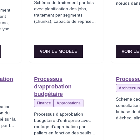
Schéma de traitement par lots
nœuds dans 
avec planification des jobs,
ement
traitement par segments
ent
(chunks), capacité de reprise
ions,
sur point de contrôle, gestion
alyse
des erreurs et rapport de fin de
tion
traitement.
our les
les
VOIR LE MODÈLE
VOIR L
ation
Processus
Processu
d’approbation
Architectur
budgétaire
Schéma cac
Finance
Approbations
consultation
cation
la base de 
on du
Processus d’approbation
d’échec, al
sé sur la
budgétaire d’entreprise avec
expiration b
 par les
routage d’approbation par
invalidation 
par la
paliers en fonction des seuils de
(write-throu
n paie.
montants (CFO < 100 K$, CEO