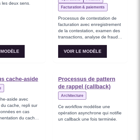
les deux sens.
Facturation & paiements
Processus de contestation de
facturation avec enregistrement
de la contestation, examen des
transactions, analyse de fraude,
décision de résolution et gestion
de la réponse au
E MODÈLE
VOIR LE MODÈLE
rétrofacturation (chargeback).
s cache-aside
Processus de pattern
de rappel (callback)
e
Architecture
he-aside avec
 du cache, repli sur
Ce workflow modélise une
données en cas
opération asynchrone qui notifie
imentation du cache,
un callback une fois terminée.
asée sur le TTL et
en écriture différée
gh).