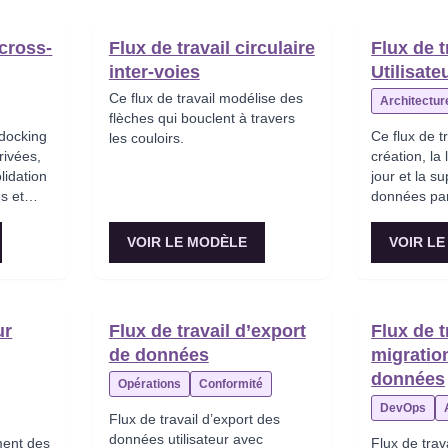
 cross-
Flux de travail circulaire
Flux de 
inter‑voies
Utilisat
Ce flux de travail modélise des
Architectur
flèches qui bouclent à travers
-docking
Ce flux de t
les couloirs.
rivées,
création, la 
olidation
jour et la s
s et
données par 
ockage
navigateur e
ste-à-
VOIR LE MODÈLE
VOIR L
ur
Flux de travail d’export
Flux de t
de données
migratio
données
Opérations
Conformité
DevOps
Flux de travail d’export des
données utilisateur avec
ement des
Flux de trav