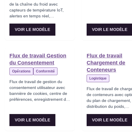
de la chaîne du froid avec
capteurs de température IoT,
alertes en temps réel,
documentation des excursions,
déclenchement d’actions
VOIR LE MODÈLE
VOIR LE MODÈLE
correctives et reporting de
conformité.
Flux de travail Gestion
Flux de travail
du Consentement
Chargement de
Conteneurs
Opérations
Conformité
Logistique
Flux de travail de gestion du
consentement utilisateur avec
Flux de travail de char
bannière de cookies, centre de
de conteneurs avec opti
préférences, enregistrement du
du plan de chargement,
consentement, synchronisation
distribution du poids,
avec les systèmes en aval et
maximisation de l'utilisa
piste d'audit.
volume, application du s
VOIR LE MODÈLE
VOIR LE MODÈLE
génération du connaiss