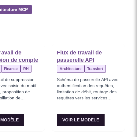
hitecture MCP
ravail de
Flux de travail de
sion de compte
passerelle API
Finance
RH
Architecture
Transfert
ail de suppression
Schéma de passerelle API avec
vec saisie du motif
authentification des requêtes,
, proposition de
limitation de débit, routage des
siliation de
requêtes vers les services
t, nettoyage des
backend, agrégation des
email de
réponses et gestion des erreurs.
.
E MODÈLE
VOIR LE MODÈLE