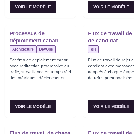
arrière instantané.
VOIR LE MODÈLE
VOIR LE MODÈLE
Processus de
Flux de travail de 
déploiement canari
de candidat
Architecture
DevOps
RH
Schéma de déploiement canari
Flux de travail de rejet 
avec redirection progressive du
candidat avec message
trafic, surveillance en temps réel
adaptés à chaque étape,
des métriques, déclencheurs
de refus personnalisées,
automatiques de retour arrière
en compte pour le vivier
et déploiement progressif
talents, mise à jour du s
jusqu’à la production complète.
dans l’ATS et recueil du
feedback sur l’expérien
VOIR LE MODÈLE
VOIR LE MODÈLE
candidat.
Flux de travail de chaos
Flux de travail de