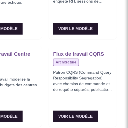
enquête RH, sessions de
ieure échoue.
médiation, documentation de la
résolution et suivi.
E MODÈLE
VOIR LE MODÈLE
ravail Centre
Flux de travail CQRS
s
Architecture
Patron CQRS (Command Query
Responsibility Segregation)
ravail modélise la
avec chemins de commande et
 budgets des centres
de requête séparés, publication
d'événements de domaine,
synchronisation du modèle de
lecture et transformation DTO.
E MODÈLE
VOIR LE MODÈLE