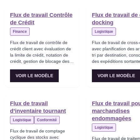
Flux de travail Contrôle
Flux de travail de
de Crédit
docking
Finance
Logistique
Flux de travail de contrôle de
Flux de travail de cross
crédit client avec évaluation de
avec planification des ar
la limite de crédit, notation de
tri par destination, cons
crédit, gestion de blocage des
des expéditions sortante
commandes, escalade des
transfert direct sans st
recouvrements et négociation
pour une livraison en ju
VOIR LE MODÈLE
VOIR LE MODÈLE
de plan de paiement.
temps.
Flux de travail
Flux de travail po
d’inventaire tournant
marchandises
endommagées
Logistique
Conformité
Logistique
Flux de travail de comptage
cyclique des stocks avec
Flux de travail de trait