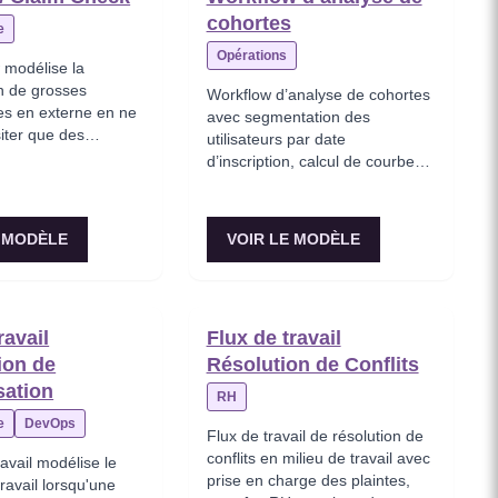
cohortes
e
Opérations
 modélise la
n de grosses
Workflow d’analyse de cohortes
les en externe en ne
avec segmentation des
siter que des
utilisateurs par date
d’inscription, calcul de courbes
de rétention, projection de LTV
et identification de motifs
comportementaux.
E MODÈLE
VOIR LE MODÈLE
ravail
Flux de travail
ion de
Résolution de Conflits
ation
RH
e
DevOps
Flux de travail de résolution de
conflits en milieu de travail avec
ravail modélise le
prise en charge des plaintes,
travail lorsqu'une