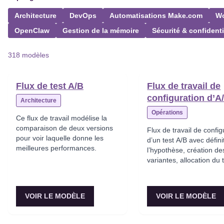
Architecture
DevOps
Automatisations Make.com
Wo
OpenClaw
Gestion de la mémoire
Sécurité & confidenti
318 modèles
Flux de test A/B
Flux de travail de
configuration d’A/
Architecture
Opérations
Ce flux de travail modélise la
comparaison de deux versions
Flux de travail de config
pour voir laquelle donne les
d’un test A/B avec défini
meilleures performances.
l’hypothèse, création de
variantes, allocation du t
analyse statistique et
déploiement du gagnant
VOIR LE MODÈLE
VOIR LE MODÈLE