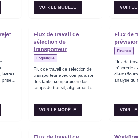
100 K$–1 M$, Conseil > 1 M$),
VOIR LE MODÈLE
VOIR L
comparaison avec l’année
précédente et affectation des
fonds.
rejet
Flux de travail de
Flux de t
sélection de
prévision
transporteur
Finance
Logistique
de
Flux de trav
s
trésorerie a
Flux de travail de sélection de
 lettres
clients/four
transporteur avec comparaison
 prise
analyse du 
des tarifs, comparaison des
 de
identificati
temps de transit, alignement sur
tatut
liquidité e
le niveau de service, scoring de
financement
performance des transporteurs
ce
et affectation du transporteur
VOIR LE MODÈLE
VOIR L
optimal.
Flux de travail de
Workflo