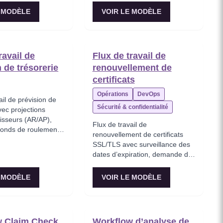
E MODÈLE
VOIR LE MODÈLE
ravail de
Flux de travail de
 de trésorerie
renouvellement de
certificats
Opérations
DevOps
ail de prévision de
Sécurité & confidentialité
vec projections
nisseurs (AR/AP),
Flux de travail de
fonds de roulement,
renouvellement de certificats
on des écarts de
SSL/TLS avec surveillance des
t recommandations de
dates d’expiration, demande de
 à court terme.
certificat par type (DV/OV/EV),
validation de domaine,
E MODÈLE
VOIR LE MODÈLE
déploiement sur les répartiteurs
de charge et vérification de l’état
de santé avec possibilité de
rollback.
w Claim Check
Workflow d’analyse de