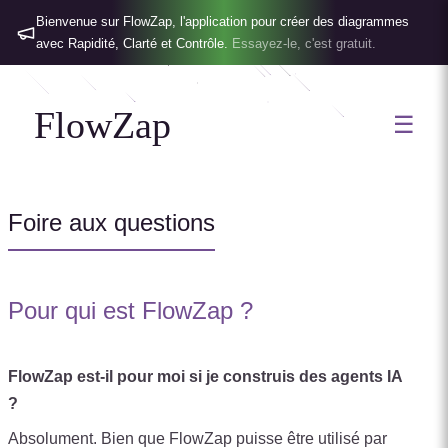
Bienvenue sur FlowZap, l'application pour créer des diagrammes
avec Rapidité, Clarté et Contrôle.
Essayez-le, c'est gratuit.
FlowZap
☰
Foire aux questions
Pour qui est FlowZap ?
FlowZap est-il pour moi si je construis des agents IA
?
Absolument. Bien que FlowZap puisse être utilisé par