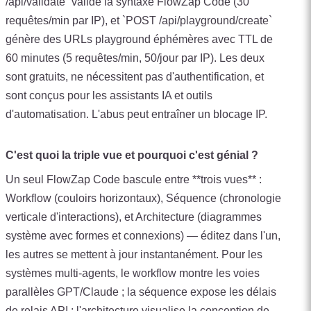
/api/validate` valide la syntaxe FlowZap Code (30
requêtes/min par IP), et `POST /api/playground/create`
génère des URLs playground éphémères avec TTL de
60 minutes (5 requêtes/min, 50/jour par IP). Les deux
sont gratuits, ne nécessitent pas d'authentification, et
sont conçus pour les assistants IA et outils
d'automatisation. L'abus peut entraîner un blocage IP.
C'est quoi la triple vue et pourquoi c'est génial ?
Un seul FlowZap Code bascule entre **trois vues** :
Workflow (couloirs horizontaux), Séquence (chronologie
verticale d'interactions), et Architecture (diagrammes
système avec formes et connexions) — éditez dans l'un,
les autres se mettent à jour instantanément. Pour les
systèmes multi-agents, le workflow montre les voies
parallèles GPT/Claude ; la séquence expose les délais
de relais API ; l'architecture visualise la conception de