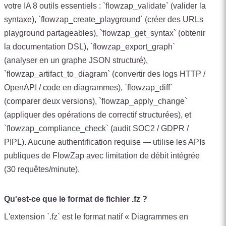
votre IA 8 outils essentiels : `flowzap_validate` (valider la
syntaxe), `flowzap_create_playground` (créer des URLs
playground partageables), `flowzap_get_syntax` (obtenir
la documentation DSL), `flowzap_export_graph`
(analyser en un graphe JSON structuré),
`flowzap_artifact_to_diagram` (convertir des logs HTTP /
OpenAPI / code en diagrammes), `flowzap_diff`
(comparer deux versions), `flowzap_apply_change`
(appliquer des opérations de correctif structurées), et
`flowzap_compliance_check` (audit SOC2 / GDPR /
PIPL). Aucune authentification requise — utilise les APIs
publiques de FlowZap avec limitation de débit intégrée
(30 requêtes/minute).
Qu'est-ce que le format de fichier .fz ?
L'extension `.fz` est le format natif « Diagrammes en