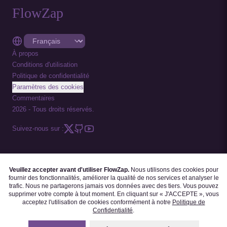
FlowZap
À propos
Conditions d'utilisation
Politique de confidentialité
Paramètres des cookies
Commentaires
2026
-
Tous droits réservés.
Suivez-nous sur :
Veuillez accepter avant d'utiliser FlowZap.
Nous utilisons des cookies pour
CODE FLOWZAP
|
MODÈLES DE DIAGRAMMES
|
TUTORIELS
|
BLOGUE
|
fournir des fonctionnalités, améliorer la qualité de nos services et analyser le
FAQ
trafic. Nous ne partagerons jamais vos données avec des tiers. Vous pouvez
supprimer votre compte à tout moment. En cliquant sur « J'ACCEPTE », vous
acceptez l'utilisation de cookies conformément à notre
Politique de
Confidentialité
.