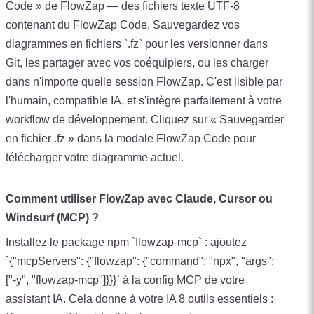
Code » de FlowZap — des fichiers texte UTF-8
contenant du FlowZap Code. Sauvegardez vos
diagrammes en fichiers `.fz` pour les versionner dans
Git, les partager avec vos coéquipiers, ou les charger
dans n'importe quelle session FlowZap. C'est lisible par
l'humain, compatible IA, et s'intègre parfaitement à votre
workflow de développement. Cliquez sur « Sauvegarder
en fichier .fz » dans la modale FlowZap Code pour
télécharger votre diagramme actuel.
Comment utiliser FlowZap avec Claude, Cursor ou
Windsurf (MCP) ?
Installez le package npm `flowzap-mcp` : ajoutez
`{"mcpServers": {"flowzap": {"command": "npx", "args":
["-y", "flowzap-mcp"]}}}` à la config MCP de votre
assistant IA. Cela donne à votre IA 8 outils essentiels :