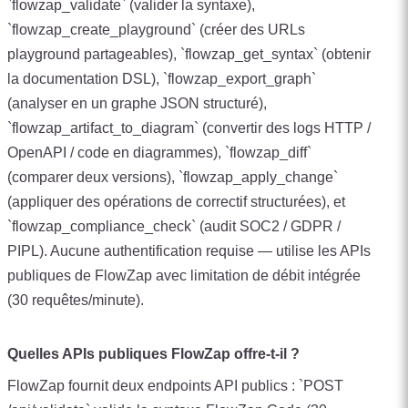
`flowzap_validate` (valider la syntaxe),
`flowzap_create_playground` (créer des URLs
playground partageables), `flowzap_get_syntax` (obtenir
la documentation DSL), `flowzap_export_graph`
(analyser en un graphe JSON structuré),
`flowzap_artifact_to_diagram` (convertir des logs HTTP /
OpenAPI / code en diagrammes), `flowzap_diff`
(comparer deux versions), `flowzap_apply_change`
(appliquer des opérations de correctif structurées), et
`flowzap_compliance_check` (audit SOC2 / GDPR /
PIPL). Aucune authentification requise — utilise les APIs
publiques de FlowZap avec limitation de débit intégrée
(30 requêtes/minute).
Quelles APIs publiques FlowZap offre-t-il ?
FlowZap fournit deux endpoints API publics : `POST