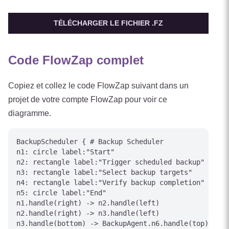
TÉLÉCHARGER LE FICHIER .FZ
Code FlowZap complet
Copiez et collez le code FlowZap suivant dans un
projet de votre compte FlowZap pour voir ce
diagramme.
BackupScheduler { # Backup Scheduler

n1: circle label:"Start"

n2: rectangle label:"Trigger scheduled backup"

n3: rectangle label:"Select backup targets"

n4: rectangle label:"Verify backup completion"

n5: circle label:"End"

n1.handle(right) -> n2.handle(left)

n2.handle(right) -> n3.handle(left)

n3.handle(bottom) -> BackupAgent.n6.handle(top) [lab