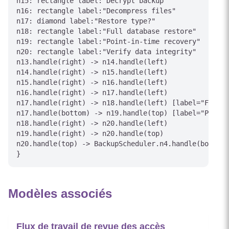
n15: rectangle label:"Decrypt backup"

n16: rectangle label:"Decompress files"

n17: diamond label:"Restore type?"

n18: rectangle label:"Full database restore"

n19: rectangle label:"Point-in-time recovery"

n20: rectangle label:"Verify data integrity"

n13.handle(right) -> n14.handle(left)

n14.handle(right) -> n15.handle(left)

n15.handle(right) -> n16.handle(left)

n16.handle(right) -> n17.handle(left)

n17.handle(right) -> n18.handle(left) [label="Full"]

n17.handle(bottom) -> n19.handle(top) [label="PITR"]

n18.handle(right) -> n20.handle(left)

n19.handle(right) -> n20.handle(top)

n20.handle(top) -> BackupScheduler.n4.handle(bottom)
}
Modèles associés
Flux de travail de revue des accès