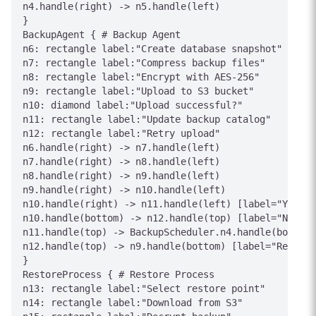
n4.handle(right) -> n5.handle(left)

}

BackupAgent { # Backup Agent

n6: rectangle label:"Create database snapshot"

n7: rectangle label:"Compress backup files"

n8: rectangle label:"Encrypt with AES-256"

n9: rectangle label:"Upload to S3 bucket"

n10: diamond label:"Upload successful?"

n11: rectangle label:"Update backup catalog"

n12: rectangle label:"Retry upload"

n6.handle(right) -> n7.handle(left)

n7.handle(right) -> n8.handle(left)

n8.handle(right) -> n9.handle(left)

n9.handle(right) -> n10.handle(left)

n10.handle(right) -> n11.handle(left) [label="Yes"]

n10.handle(bottom) -> n12.handle(top) [label="No"]

n11.handle(top) -> BackupScheduler.n4.handle(bottom)
n12.handle(top) -> n9.handle(bottom) [label="Retry"]

}

RestoreProcess { # Restore Process

n13: rectangle label:"Select restore point"

n14: rectangle label:"Download from S3"
