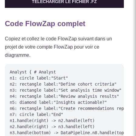
TÉLÉCHARGER LE FICHIER .FZ
Code FlowZap complet
Copiez et collez le code FlowZap suivant dans un
projet de votre compte FlowZap pour voir ce
diagramme.
Analyst { # Analyst

n1: circle label:"Start"

n2: rectangle label:"Define cohort criteria"

n3: rectangle label:"Set analysis time window"

n4: rectangle label:"Review analysis results"

n5: diamond label:"Insights actionable?"

n6: rectangle label:"Create recommendations report"

n7: circle label:"End"

n1.handle(right) -> n2.handle(left)

n2.handle(right) -> n3.handle(left)

n3.handle(bottom) -> DataPipeline.n8.handle(top) [la