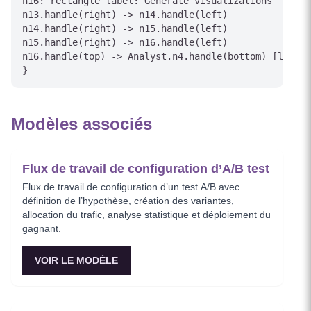
n16: rectangle label:"Generate visualizations"

n13.handle(right) -> n14.handle(left)

n14.handle(right) -> n15.handle(left)

n15.handle(right) -> n16.handle(left)

n16.handle(top) -> Analyst.n4.handle(bottom) [label=
}
Modèles associés
Flux de travail de configuration d’A/B test
Flux de travail de configuration d’un test A/B avec
définition de l’hypothèse, création des variantes,
allocation du trafic, analyse statistique et déploiement du
gagnant.
VOIR LE MODÈLE