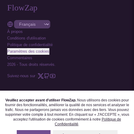
FlowZap
À propos
Conditions d'utilisation
Politique de confidentialité
Paramètres des cookies
Commentaires
2026
-
Tous droits réservés.
Suivez-nous sur :
Veuillez accepter avant d'utiliser FlowZap.
Nous utilisons des cookies pour
CODE FLOWZAP
|
MODÈLES DE DIAGRAMMES
|
TUTORIELS
|
BLOGUE
|
fournir des fonctionnalités, améliorer la qualité de nos services et analyser le
FAQ
trafic. Nous ne partagerons jamais vos données avec des tiers. Vous pouvez
supprimer votre compte à tout moment. En cliquant sur « J'ACCEPTE », vous
acceptez l'utilisation de cookies conformément à notre
Politique de
Confidentialité
.