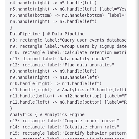
n4.handle(right) -> n5.handle(left)

n5.handle(right) -> n6.handle(left) [label="Yes"]

n5.handle(bottom) -> n2.handle(bottom) [label="No - 
n6.handle(right) -> n7.handle(left)

}

DataPipeline { # Data Pipeline

n8: rectangle label:"Query user events database"

n9: rectangle label:"Group users by signup date"

n10: rectangle label:"Calculate retention metrics"

n11: diamond label:"Data quality check?"

n12: rectangle label:"Flag data anomalies"

n8.handle(right) -> n9.handle(left)

n9.handle(right) -> n10.handle(left)

n10.handle(right) -> n11.handle(left)

n11.handle(right) -> Analytics.n13.handle(left) [lab
n11.handle(bottom) -> n12.handle(top) [label="Fail"]

n12.handle(left) -> n8.handle(bottom) [label="Reproc
}

Analytics { # Analytics Engine

n13: rectangle label:"Compute cohort curves"

n14: rectangle label:"Calculate churn rates"

n15: rectangle label:"Identify behavior patterns"
