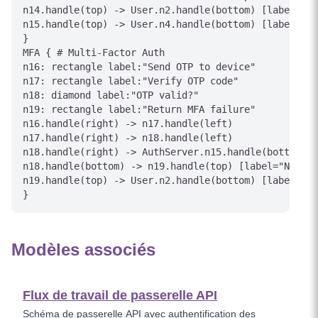
n14.handle(top) -> User.n2.handle(bottom) [label="Tr
n15.handle(top) -> User.n4.handle(bottom) [label="To
}

MFA { # Multi-Factor Auth

n16: rectangle label:"Send OTP to device"

n17: rectangle label:"Verify OTP code"

n18: diamond label:"OTP valid?"

n19: rectangle label:"Return MFA failure"

n16.handle(right) -> n17.handle(left)

n17.handle(right) -> n18.handle(left)

n18.handle(right) -> AuthServer.n15.handle(bottom) [
n18.handle(bottom) -> n19.handle(top) [label="No"]

n19.handle(top) -> User.n2.handle(bottom) [label="Re
Modèles associés
Flux de travail de passerelle API
Schéma de passerelle API avec authentification des