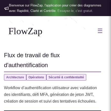
Bienvenue sur FlowZap, l'application pour créer des diagrammes
avec Rapidité, Clarté et Contrôle.
Essayez-le, c'est gratuit.
FlowZap
☰
Flux de travail de flux
d’authentification
Architecture
Opérations
Sécurité & confidentialité
Workflow d’authentification utilisateur avec validation
des identifiants, défi MFA, génération de jeton JWT,
création de session et suivi des tentatives échouées.