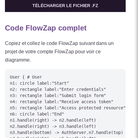
TÉLÉCHARGER LE FICHIER .FZ
Code FlowZap complet
Copiez et collez le code FlowZap suivant dans un
projet de votre compte FlowZap pour voir ce
diagramme.
User { # User

n1: circle label:"Start"

n2: rectangle label:"Enter credentials"

n3: rectangle label:"Submit login form"

n4: rectangle label:"Receive access token"

n5: rectangle label:"Access protected resource"

n6: circle label:"End"

n1.handle(right) -> n2.handle(left)

n2.handle(right) -> n3.handle(left)

n3.handle(bottom) -> AuthServer.n7.handle(top) [labe