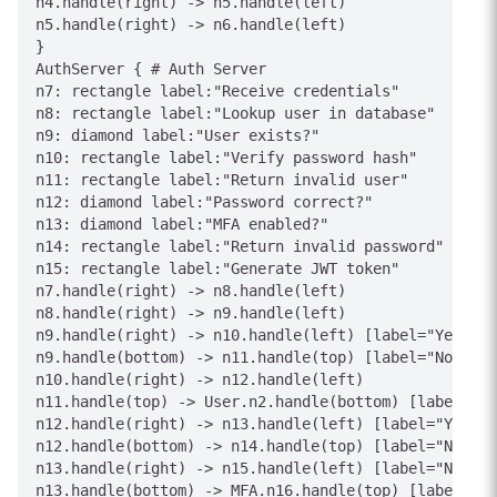
n4.handle(right) -> n5.handle(left)

n5.handle(right) -> n6.handle(left)

}

AuthServer { # Auth Server

n7: rectangle label:"Receive credentials"

n8: rectangle label:"Lookup user in database"

n9: diamond label:"User exists?"

n10: rectangle label:"Verify password hash"

n11: rectangle label:"Return invalid user"

n12: diamond label:"Password correct?"

n13: diamond label:"MFA enabled?"

n14: rectangle label:"Return invalid password"

n15: rectangle label:"Generate JWT token"

n7.handle(right) -> n8.handle(left)

n8.handle(right) -> n9.handle(left)

n9.handle(right) -> n10.handle(left) [label="Yes"]

n9.handle(bottom) -> n11.handle(top) [label="No"]

n10.handle(right) -> n12.handle(left)

n11.handle(top) -> User.n2.handle(bottom) [label="Tr
n12.handle(right) -> n13.handle(left) [label="Yes"]

n12.handle(bottom) -> n14.handle(top) [label="No"]

n13.handle(right) -> n15.handle(left) [label="No"]

n13.handle(bottom) -> MFA.n16.handle(top) [label="Ye