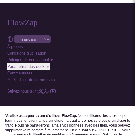
FlowZap
À propos
Conditions d'utilisation
Politique de confidentialité
Paramètres des cookies
Commentaires
2026
-
Tous droits réservés.
Suivez-nous sur :
Veuillez accepter avant d'utiliser FlowZap.
Nous utilisons des cookies pour
CODE FLOWZAP
|
MODÈLES DE DIAGRAMMES
|
TUTORIELS
|
BLOGUE
|
fournir des fonctionnalités, améliorer la qualité de nos services et analyser le
FAQ
trafic. Nous ne partagerons jamais vos données avec des tiers. Vous pouvez
supprimer votre compte à tout moment. En cliquant sur « J'ACCEPTE », vous