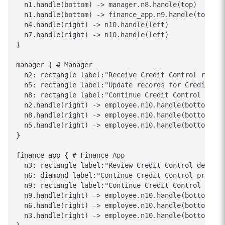
  n1.handle(bottom) -> manager.n8.handle(top)

  n1.handle(bottom) -> finance_app.n9.handle(top)

  n4.handle(right) -> n10.handle(left)

  n7.handle(right) -> n10.handle(left)

}

manager { # Manager

  n2: rectangle label:"Receive Credit Control reques
  n5: rectangle label:"Update records for Credit Con
  n8: rectangle label:"Continue Credit Control proce
  n2.handle(right) -> employee.n10.handle(bottom)

  n8.handle(right) -> employee.n10.handle(bottom)

  n5.handle(right) -> employee.n10.handle(bottom)

}

finance_app { # Finance_App

  n3: rectangle label:"Review Credit Control details
  n6: diamond label:"Continue Credit Control process
  n9: rectangle label:"Continue Credit Control proce
  n9.handle(right) -> employee.n10.handle(bottom)

  n6.handle(right) -> employee.n10.handle(bottom)

  n3.handle(right) -> employee.n10.handle(bottom)
