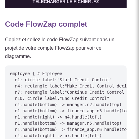
TÉLÉCHARGER LE FICHIER .FZ
Code FlowZap complet
Copiez et collez le code FlowZap suivant dans un
projet de votre compte FlowZap pour voir ce
diagramme.
employee { # Employee

  n1: circle label:"Start Credit Control"

  n4: rectangle label:"Make Credit Control decision"

  n7: rectangle label:"Continue Credit Control proce
  n10: circle label:"End Credit Control"

  n1.handle(bottom) -> manager.n2.handle(top)

  n1.handle(bottom) -> finance_app.n3.handle(top)

  n1.handle(right) -> n4.handle(left)

  n1.handle(bottom) -> manager.n5.handle(top)

  n1.handle(bottom) -> finance_app.n6.handle(top)

  n1.handle(right) -> n7.handle(left)
