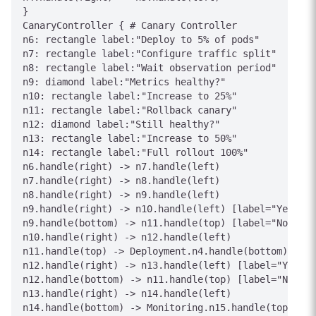
}

CanaryController { # Canary Controller

n6: rectangle label:"Deploy to 5% of pods"

n7: rectangle label:"Configure traffic split"

n8: rectangle label:"Wait observation period"

n9: diamond label:"Metrics healthy?"

n10: rectangle label:"Increase to 25%"

n11: rectangle label:"Rollback canary"

n12: diamond label:"Still healthy?"

n13: rectangle label:"Increase to 50%"

n14: rectangle label:"Full rollout 100%"

n6.handle(right) -> n7.handle(left)

n7.handle(right) -> n8.handle(left)

n8.handle(right) -> n9.handle(left)

n9.handle(right) -> n10.handle(left) [label="Yes"]

n9.handle(bottom) -> n11.handle(top) [label="No"]

n10.handle(right) -> n12.handle(left)

n11.handle(top) -> Deployment.n4.handle(bottom) [lab
n12.handle(right) -> n13.handle(left) [label="Yes"]

n12.handle(bottom) -> n11.handle(top) [label="No"]

n13.handle(right) -> n14.handle(left)

n14.handle(bottom) -> Monitoring.n15.handle(top) [la