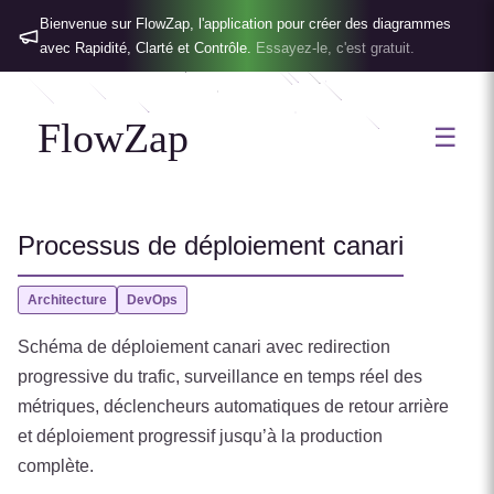
Bienvenue sur FlowZap, l'application pour créer des diagrammes
avec Rapidité, Clarté et Contrôle.
Essayez-le, c'est gratuit.
FlowZap
☰
Processus de déploiement canari
Architecture
DevOps
Schéma de déploiement canari avec redirection
progressive du trafic, surveillance en temps réel des
métriques, déclencheurs automatiques de retour arrière
et déploiement progressif jusqu’à la production
complète.