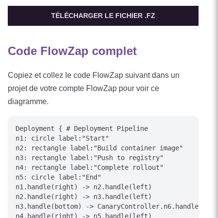
TÉLÉCHARGER LE FICHIER .FZ
Code FlowZap complet
Copiez et collez le code FlowZap suivant dans un
projet de votre compte FlowZap pour voir ce
diagramme.
Deployment { # Deployment Pipeline

n1: circle label:"Start"

n2: rectangle label:"Build container image"

n3: rectangle label:"Push to registry"

n4: rectangle label:"Complete rollout"

n5: circle label:"End"

n1.handle(right) -> n2.handle(left)

n2.handle(right) -> n3.handle(left)

n3.handle(bottom) -> CanaryController.n6.handle(top)
n4.handle(right) -> n5.handle(left)
