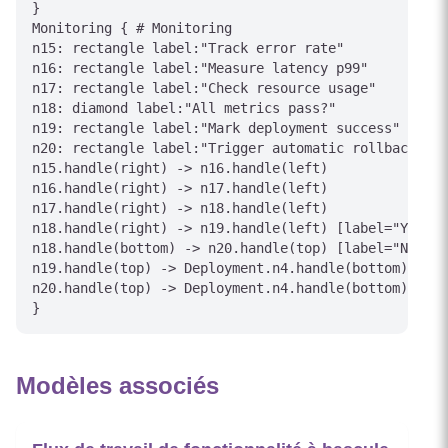
}

Monitoring { # Monitoring

n15: rectangle label:"Track error rate"

n16: rectangle label:"Measure latency p99"

n17: rectangle label:"Check resource usage"

n18: diamond label:"All metrics pass?"

n19: rectangle label:"Mark deployment success"

n20: rectangle label:"Trigger automatic rollback"

n15.handle(right) -> n16.handle(left)

n16.handle(right) -> n17.handle(left)

n17.handle(right) -> n18.handle(left)

n18.handle(right) -> n19.handle(left) [label="Yes"]

n18.handle(bottom) -> n20.handle(top) [label="No"]

n19.handle(top) -> Deployment.n4.handle(bottom) [lab
n20.handle(top) -> Deployment.n4.handle(bottom) [lab
Modèles associés