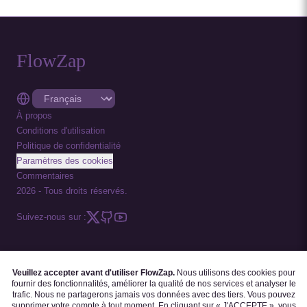
FlowZap
À propos
Conditions d'utilisation
Politique de confidentialité
Paramètres des cookies
Commentaires
2026
-
Tous droits réservés.
Suivez-nous sur :
Veuillez accepter avant d'utiliser FlowZap.
Nous utilisons des cookies pour
CODE FLOWZAP
|
MODÈLES DE DIAGRAMMES
|
TUTORIELS
|
BLOGUE
|
fournir des fonctionnalités, améliorer la qualité de nos services et analyser le
FAQ
trafic. Nous ne partagerons jamais vos données avec des tiers. Vous pouvez
supprimer votre compte à tout moment. En cliquant sur « J'ACCEPTE », vous