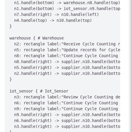
  n1.handle(bottom) -> warehouse.n8.handle(top)

  n1.handle(bottom) -> iot_sensor.n9.handle(top)

  n7.handle(right) -> n10.handle(left)

  n4.handle(top) -> n10.handle(top)

}

warehouse { # Warehouse

  n2: rectangle label:"Receive Cycle Counting reques
  n5: rectangle label:"Update records for Cycle Coun
  n8: rectangle label:"Continue Cycle Counting proce
  n8.handle(right) -> supplier.n10.handle(bottom)

  n5.handle(right) -> supplier.n10.handle(bottom)

  n2.handle(right) -> supplier.n10.handle(bottom)

}

iot_sensor { # Iot_Sensor

  n3: rectangle label:"Review Cycle Counting details
  n6: rectangle label:"Continue Cycle Counting proce
  n9: rectangle label:"Continue Cycle Counting proce
  n9.handle(right) -> supplier.n10.handle(bottom)

  n6.handle(right) -> supplier.n10.handle(bottom)

  n3.handle(right) -> supplier.n10.handle(bottom)
