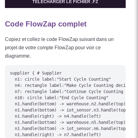
TÉLÉCHARGER LE FICHIER .FZ
Code FlowZap complet
Copiez et collez le code FlowZap suivant dans un
projet de votre compte FlowZap pour voir ce
diagramme.
supplier { # Supplier

  n1: circle label:"Start Cycle Counting"

  n4: rectangle label:"Make Cycle Counting decision"

  n7: rectangle label:"Continue Cycle Counting proce
  n10: circle label:"End Cycle Counting"

  n1.handle(bottom) -> warehouse.n2.handle(top)

  n1.handle(bottom) -> iot_sensor.n3.handle(top)

  n1.handle(right) -> n4.handle(left)

  n1.handle(bottom) -> warehouse.n5.handle(top)

  n1.handle(bottom) -> iot_sensor.n6.handle(top)

  n1.handle(right) -> n7.handle(left)
