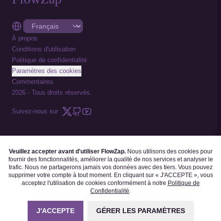
À propos
Conditions d'utilisation
Politique de confidentialité
Paramètres des cookies
Commentaires
2026
-
Tous droits réservés.
Suivez-nous sur :
Veuillez accepter avant d'utiliser FlowZap.
Nous utilisons des cookies pour
CODE FLOWZAP
|
MODÈLES DE DIAGRAMMES
|
TUTORIELS
|
BLOGUE
|
fournir des fonctionnalités, améliorer la qualité de nos services et analyser le
FAQ
trafic. Nous ne partagerons jamais vos données avec des tiers. Vous pouvez
supprimer votre compte à tout moment. En cliquant sur « J'ACCEPTE », vous
acceptez l'utilisation de cookies conformément à notre
Politique de
Confidentialité
.
J'ACCEPTE
GÉRER LES PARAMÈTRES