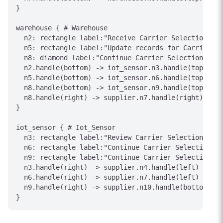
}

warehouse { # Warehouse

  n2: rectangle label:"Receive Carrier Selection req
  n5: rectangle label:"Update records for Carrier Se
  n8: diamond label:"Continue Carrier Selection proc
  n2.handle(bottom) -> iot_sensor.n3.handle(top) [la
  n5.handle(bottom) -> iot_sensor.n6.handle(top) [la
  n8.handle(bottom) -> iot_sensor.n9.handle(top) [la
  n8.handle(right) -> supplier.n7.handle(right) [lab
}

iot_sensor { # Iot_Sensor

  n3: rectangle label:"Review Carrier Selection deta
  n6: rectangle label:"Continue Carrier Selection pr
  n9: rectangle label:"Continue Carrier Selection pr
  n3.handle(right) -> supplier.n4.handle(left)

  n6.handle(right) -> supplier.n7.handle(left)

  n9.handle(right) -> supplier.n10.handle(bottom)
