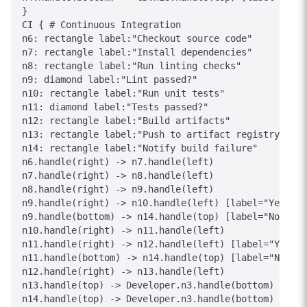
}

CI { # Continuous Integration

n6: rectangle label:"Checkout source code"

n7: rectangle label:"Install dependencies"

n8: rectangle label:"Run linting checks"

n9: diamond label:"Lint passed?"

n10: rectangle label:"Run unit tests"

n11: diamond label:"Tests passed?"

n12: rectangle label:"Build artifacts"

n13: rectangle label:"Push to artifact registry"

n14: rectangle label:"Notify build failure"

n6.handle(right) -> n7.handle(left)

n7.handle(right) -> n8.handle(left)

n8.handle(right) -> n9.handle(left)

n9.handle(right) -> n10.handle(left) [label="Yes"]

n9.handle(bottom) -> n14.handle(top) [label="No"]

n10.handle(right) -> n11.handle(left)

n11.handle(right) -> n12.handle(left) [label="Yes"]

n11.handle(bottom) -> n14.handle(top) [label="No"]

n12.handle(right) -> n13.handle(left)

n13.handle(top) -> Developer.n3.handle(bottom) [labe
n14.handle(top) -> Developer.n3.handle(bottom) [labe