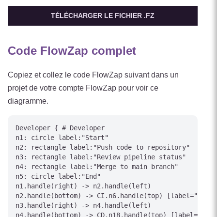
TÉLÉCHARGER LE FICHIER .FZ
Code FlowZap complet
Copiez et collez le code FlowZap suivant dans un
projet de votre compte FlowZap pour voir ce
diagramme.
Developer { # Developer

n1: circle label:"Start"

n2: rectangle label:"Push code to repository"

n3: rectangle label:"Review pipeline status"

n4: rectangle label:"Merge to main branch"

n5: circle label:"End"

n1.handle(right) -> n2.handle(left)

n2.handle(bottom) -> CI.n6.handle(top) [label="Trigg
n3.handle(right) -> n4.handle(left)

n4.handle(bottom) -> CD.n18.handle(top) [label="Depl