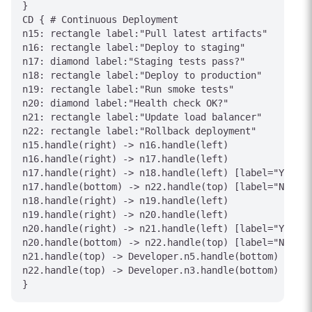
}

CD { # Continuous Deployment

n15: rectangle label:"Pull latest artifacts"

n16: rectangle label:"Deploy to staging"

n17: diamond label:"Staging tests pass?"

n18: rectangle label:"Deploy to production"

n19: rectangle label:"Run smoke tests"

n20: diamond label:"Health check OK?"

n21: rectangle label:"Update load balancer"

n22: rectangle label:"Rollback deployment"

n15.handle(right) -> n16.handle(left)

n16.handle(right) -> n17.handle(left)

n17.handle(right) -> n18.handle(left) [label="Yes"]

n17.handle(bottom) -> n22.handle(top) [label="No"]

n18.handle(right) -> n19.handle(left)

n19.handle(right) -> n20.handle(left)

n20.handle(right) -> n21.handle(left) [label="Yes"]

n20.handle(bottom) -> n22.handle(top) [label="No"]

n21.handle(top) -> Developer.n5.handle(bottom) [labe
n22.handle(top) -> Developer.n3.handle(bottom) [labe
}