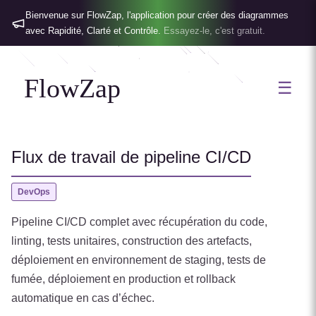
Bienvenue sur FlowZap, l'application pour créer des diagrammes
avec Rapidité, Clarté et Contrôle.
Essayez-le, c'est gratuit.
FlowZap
☰
Flux de travail de pipeline CI/CD
DevOps
Pipeline CI/CD complet avec récupération du code,
linting, tests unitaires, construction des artefacts,
déploiement en environnement de staging, tests de
fumée, déploiement en production et rollback
automatique en cas d’échec.