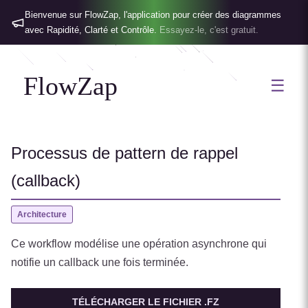
Bienvenue sur FlowZap, l'application pour créer des diagrammes
avec Rapidité, Clarté et Contrôle.
Essayez-le, c'est gratuit.
FlowZap
☰
Processus de pattern de rappel
(callback)
Architecture
Ce workflow modélise une opération asynchrone qui
notifie un callback une fois terminée.
TÉLÉCHARGER LE FICHIER .FZ