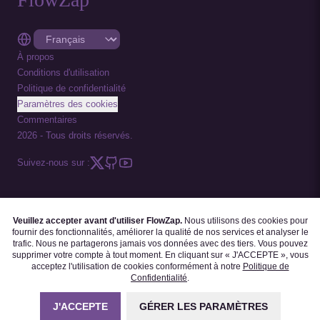
À propos
Conditions d'utilisation
Politique de confidentialité
Paramètres des cookies
Commentaires
2026
-
Tous droits réservés.
Suivez-nous sur :
Veuillez accepter avant d'utiliser FlowZap.
Nous utilisons des cookies pour
CODE FLOWZAP
|
MODÈLES DE DIAGRAMMES
|
TUTORIELS
|
BLOGUE
|
fournir des fonctionnalités, améliorer la qualité de nos services et analyser le
FAQ
trafic. Nous ne partagerons jamais vos données avec des tiers. Vous pouvez
supprimer votre compte à tout moment. En cliquant sur « J'ACCEPTE », vous
acceptez l'utilisation de cookies conformément à notre
Politique de
Confidentialité
.
J'ACCEPTE
GÉRER LES PARAMÈTRES