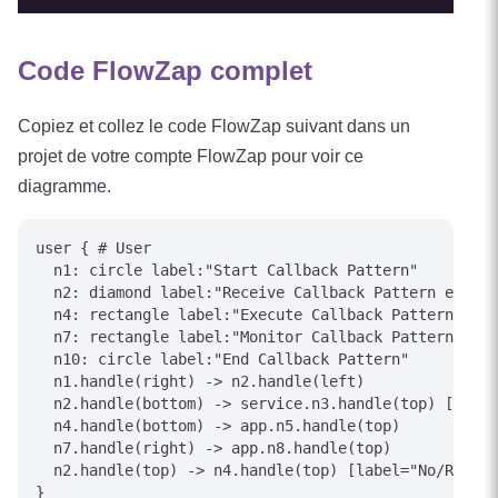
Code FlowZap complet
Copiez et collez le code FlowZap suivant dans un
projet de votre compte FlowZap pour voir ce
diagramme.
user { # User

  n1: circle label:"Start Callback Pattern"

  n2: diamond label:"Receive Callback Pattern event"

  n4: rectangle label:"Execute Callback Pattern acti
  n7: rectangle label:"Monitor Callback Pattern stat
  n10: circle label:"End Callback Pattern"

  n1.handle(right) -> n2.handle(left)

  n2.handle(bottom) -> service.n3.handle(top) [label
  n4.handle(bottom) -> app.n5.handle(top)

  n7.handle(right) -> app.n8.handle(top)

  n2.handle(top) -> n4.handle(top) [label="No/Reject
}
