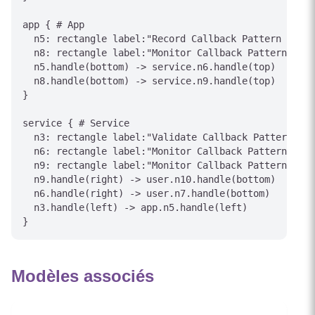
app { # App

  n5: rectangle label:"Record Callback Pattern outco
  n8: rectangle label:"Monitor Callback Pattern stat
  n5.handle(bottom) -> service.n6.handle(top)

  n8.handle(bottom) -> service.n9.handle(top)

}

service { # Service

  n3: rectangle label:"Validate Callback Pattern con
  n6: rectangle label:"Monitor Callback Pattern stat
  n9: rectangle label:"Monitor Callback Pattern stat
  n9.handle(right) -> user.n10.handle(bottom)

  n6.handle(right) -> user.n7.handle(bottom)

  n3.handle(left) -> app.n5.handle(left)

Modèles associés