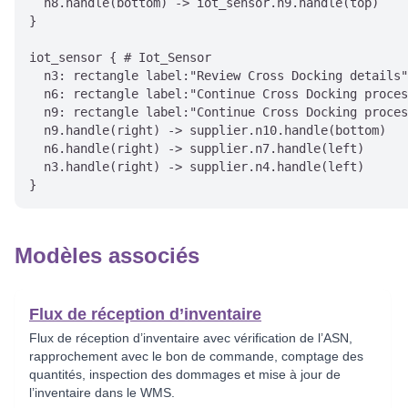
  n8.handle(bottom) -> iot_sensor.n9.handle(top)

}

iot_sensor { # Iot_Sensor

  n3: rectangle label:"Review Cross Docking details"

  n6: rectangle label:"Continue Cross Docking proces
  n9: rectangle label:"Continue Cross Docking proces
  n9.handle(right) -> supplier.n10.handle(bottom)

  n6.handle(right) -> supplier.n7.handle(left)

  n3.handle(right) -> supplier.n4.handle(left)

Modèles associés
Flux de réception d’inventaire
Flux de réception d’inventaire avec vérification de l’ASN,
rapprochement avec le bon de commande, comptage des
quantités, inspection des dommages et mise à jour de
l’inventaire dans le WMS.