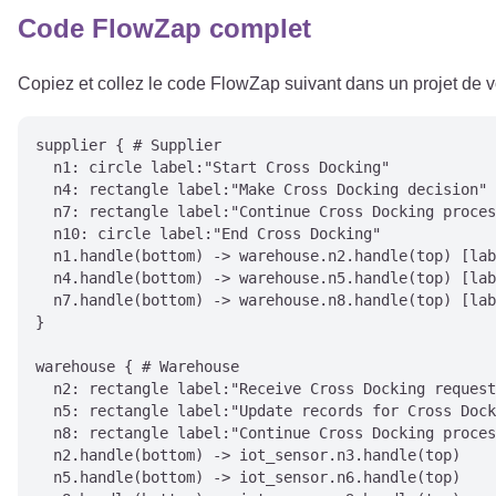
Code FlowZap complet
Copiez et collez le code FlowZap suivant dans un projet de
supplier { # Supplier

  n1: circle label:"Start Cross Docking"

  n4: rectangle label:"Make Cross Docking decision"

  n7: rectangle label:"Continue Cross Docking proces
  n10: circle label:"End Cross Docking"

  n1.handle(bottom) -> warehouse.n2.handle(top) [lab
  n4.handle(bottom) -> warehouse.n5.handle(top) [lab
  n7.handle(bottom) -> warehouse.n8.handle(top) [lab
}

warehouse { # Warehouse

  n2: rectangle label:"Receive Cross Docking request
  n5: rectangle label:"Update records for Cross Dock
  n8: rectangle label:"Continue Cross Docking proces
  n2.handle(bottom) -> iot_sensor.n3.handle(top)

  n5.handle(bottom) -> iot_sensor.n6.handle(top)
