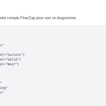
 votre compte FlowZap pour voir ce diagramme.
s"

el="Success"]

el="Valid"]

el="Next"]

"

ing"

s"
