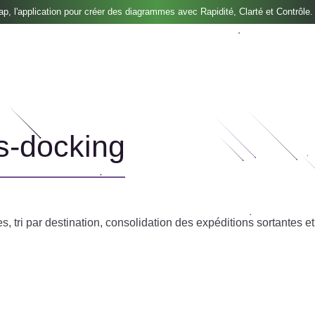
, l'application pour créer des diagrammes avec Rapidité, Clarté et Contrôle.
ss-docking
s, tri par destination, consolidation des expéditions sortantes et