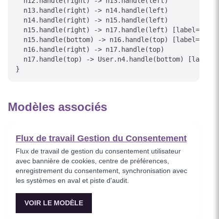
  n12.handle(right) -> n13.handle(left)

  n13.handle(right) -> n14.handle(left)

  n14.handle(right) -> n15.handle(left)

  n15.handle(right) -> n17.handle(left) [label="Yes"
  n15.handle(bottom) -> n16.handle(top) [label="No"]

  n16.handle(right) -> n17.handle(top)

  n17.handle(top) -> User.n4.handle(bottom) [label="
}
Modèles associés
Flux de travail Gestion du Consentement
Flux de travail de gestion du consentement utilisateur
avec bannière de cookies, centre de préférences,
enregistrement du consentement, synchronisation avec
les systèmes en aval et piste d'audit.
VOIR LE MODÈLE