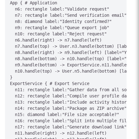
App { # Application

  n6: rectangle label:"Validate request"

  n7: rectangle label:"Send verification email"

  n8: diamond label:"Identity confirmed?"

  n9: rectangle label:"Queue export job"

  n10: rectangle label:"Reject request"

  n6.handle(right) -> n7.handle(left)

  n7.handle(top) -> User.n3.handle(bottom) [label="C
  n8.handle(right) -> n9.handle(left) [label="Yes"]

  n8.handle(bottom) -> n10.handle(top) [label="No"]

  n9.handle(bottom) -> ExportService.n11.handle(top)
  n10.handle(top) -> User.n5.handle(bottom) [label="
}

ExportService { # Export Service

  n11: rectangle label:"Gather data from all sources
  n12: rectangle label:"Compile user profile data"

  n13: rectangle label:"Include activity history"

  n14: rectangle label:"Package as ZIP archive"

  n15: diamond label:"File size acceptable?"

  n16: rectangle label:"Split into multiple files"

  n17: rectangle label:"Generate download link"

  n11.handle(right) -> n12.handle(left)
