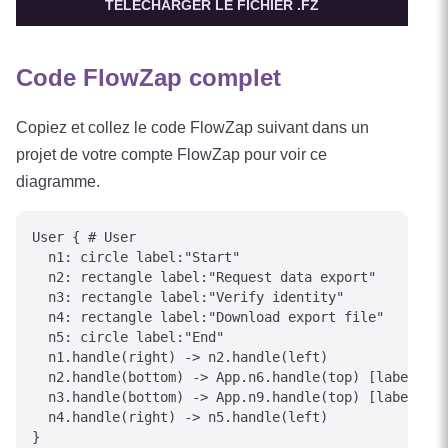
TÉLÉCHARGER LE FICHIER .FZ
Code FlowZap complet
Copiez et collez le code FlowZap suivant dans un
projet de votre compte FlowZap pour voir ce
diagramme.
User { # User

  n1: circle label:"Start"

  n2: rectangle label:"Request data export"

  n3: rectangle label:"Verify identity"

  n4: rectangle label:"Download export file"

  n5: circle label:"End"

  n1.handle(right) -> n2.handle(left)

  n2.handle(bottom) -> App.n6.handle(top) [label="Su
  n3.handle(bottom) -> App.n9.handle(top) [label="Ve
  n4.handle(right) -> n5.handle(left)

}
