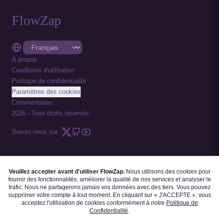
FlowZap
À propos
Conditions d'utilisation
Politique de confidentialité
Paramètres des cookies
Commentaires
2026
-
Tous droits réservés.
Suivez-nous sur :
Veuillez accepter avant d'utiliser FlowZap.
Nous utilisons des cookies pour
CODE FLOWZAP
|
MODÈLES DE DIAGRAMMES
|
TUTORIELS
|
BLOGUE
|
fournir des fonctionnalités, améliorer la qualité de nos services et analyser le
FAQ
trafic. Nous ne partagerons jamais vos données avec des tiers. Vous pouvez
supprimer votre compte à tout moment. En cliquant sur « J'ACCEPTE », vous
acceptez l'utilisation de cookies conformément à notre
Politique de
Confidentialité
.