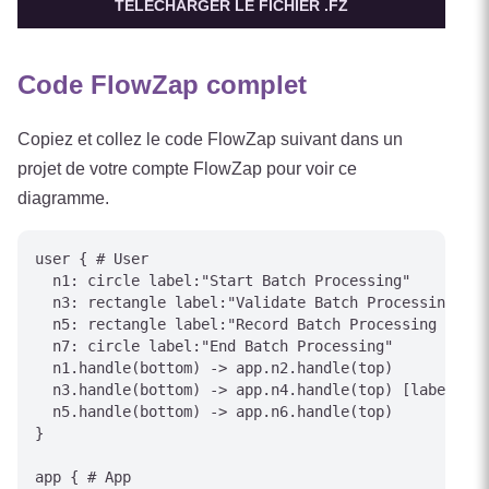
TÉLÉCHARGER LE FICHIER .FZ
Code FlowZap complet
Copiez et collez le code FlowZap suivant dans un
projet de votre compte FlowZap pour voir ce
diagramme.
user { # User

  n1: circle label:"Start Batch Processing"

  n3: rectangle label:"Validate Batch Processing con
  n5: rectangle label:"Record Batch Processing outco
  n7: circle label:"End Batch Processing"

  n1.handle(bottom) -> app.n2.handle(top)

  n3.handle(bottom) -> app.n4.handle(top) [label="Pr
  n5.handle(bottom) -> app.n6.handle(top)

}

app { # App
