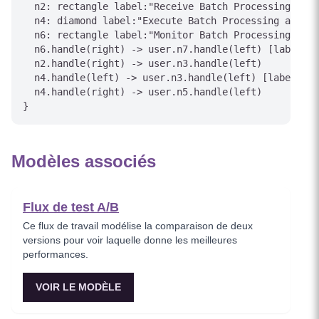
  n2: rectangle label:"Receive Batch Processing even
  n4: diamond label:"Execute Batch Processing action
  n6: rectangle label:"Monitor Batch Processing stat
  n6.handle(right) -> user.n7.handle(left) [label="S
  n2.handle(right) -> user.n3.handle(left)

  n4.handle(left) -> user.n3.handle(left) [label="Re
  n4.handle(right) -> user.n5.handle(left)

Modèles associés
Flux de test A/B
Ce flux de travail modélise la comparaison de deux
versions pour voir laquelle donne les meilleures
performances.
VOIR LE MODÈLE