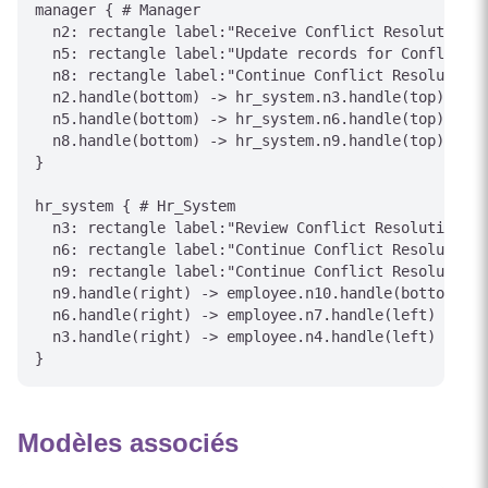
manager { # Manager

  n2: rectangle label:"Receive Conflict Resolution r
  n5: rectangle label:"Update records for Conflict R
  n8: rectangle label:"Continue Conflict Resolution 
  n2.handle(bottom) -> hr_system.n3.handle(top) [lab
  n5.handle(bottom) -> hr_system.n6.handle(top) [lab
  n8.handle(bottom) -> hr_system.n9.handle(top) [lab
}

hr_system { # Hr_System

  n3: rectangle label:"Review Conflict Resolution de
  n6: rectangle label:"Continue Conflict Resolution 
  n9: rectangle label:"Continue Conflict Resolution 
  n9.handle(right) -> employee.n10.handle(bottom)

  n6.handle(right) -> employee.n7.handle(left)

  n3.handle(right) -> employee.n4.handle(left)

Modèles associés