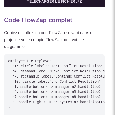
TÉLÉCHARGER LE FICHIER .FZ
Code FlowZap complet
Copiez et collez le code FlowZap suivant dans un
projet de votre compte FlowZap pour voir ce
diagramme.
employee { # Employee

  n1: circle label:"Start Conflict Resolution"

  n4: diamond label:"Make Conflict Resolution decisi
  n7: rectangle label:"Continue Conflict Resolution 
  n10: circle label:"End Conflict Resolution"

  n1.handle(bottom) -> manager.n2.handle(top)

  n4.handle(bottom) -> manager.n5.handle(top)

  n7.handle(bottom) -> manager.n8.handle(top)

  n4.handle(right) -> hr_system.n3.handle(bottom) [l
}
