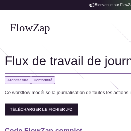
Bienvenue sur FlowZap
FlowZap
Flux de travail de journ
Architecture
Conformité
Ce workflow modélise la journalisation de toutes les actions 
TÉLÉCHARGER LE FICHIER .FZ
Code FlowZap complet