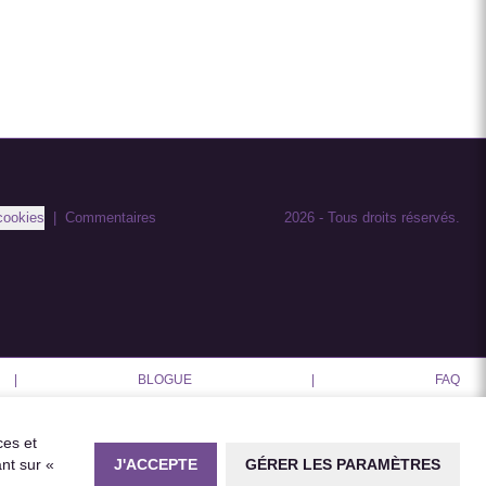
cookies
|
Commentaires
2026
-
Tous droits réservés.
|
BLOGUE
|
FAQ
ces et
J'ACCEPTE
GÉRER LES PARAMÈTRES
nt sur «