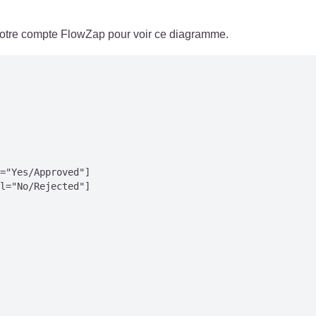
 votre compte FlowZap pour voir ce diagramme.
="Yes/Approved"]

l="No/Rejected"]
