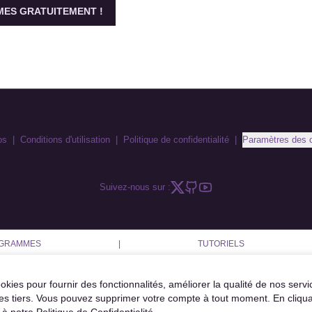
ES GRATUITEMENT !
os
|
Conditions d'utilisation
|
Politique de confidentialité
|
Paramètres des 
Suivez-nous sur :
AGRAMMES
|
TUTORIELS
okies pour fournir des fonctionnalités, améliorer la qualité de nos servi
es tiers. Vous pouvez supprimer votre compte à tout moment. En cliqua