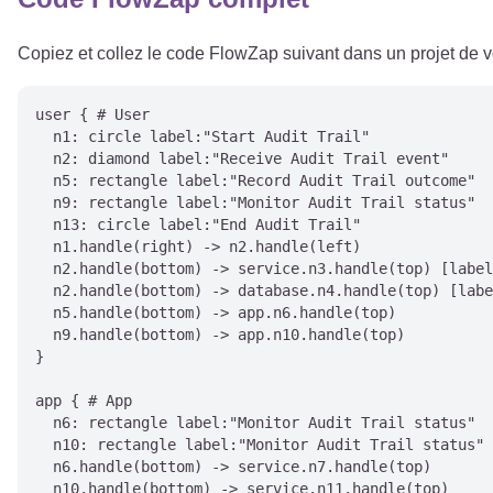
Copiez et collez le code FlowZap suivant dans un projet de
user { # User

  n1: circle label:"Start Audit Trail"

  n2: diamond label:"Receive Audit Trail event"

  n5: rectangle label:"Record Audit Trail outcome"

  n9: rectangle label:"Monitor Audit Trail status"

  n13: circle label:"End Audit Trail"

  n1.handle(right) -> n2.handle(left)

  n2.handle(bottom) -> service.n3.handle(top) [label
  n2.handle(bottom) -> database.n4.handle(top) [labe
  n5.handle(bottom) -> app.n6.handle(top)

  n9.handle(bottom) -> app.n10.handle(top)

}

app { # App

  n6: rectangle label:"Monitor Audit Trail status"

  n10: rectangle label:"Monitor Audit Trail status"

  n6.handle(bottom) -> service.n7.handle(top)

  n10.handle(bottom) -> service.n11.handle(top)
