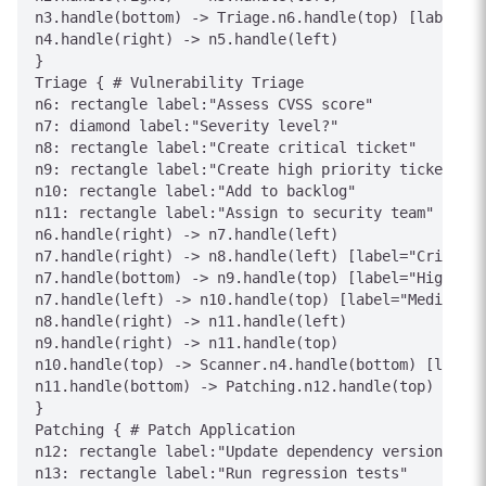
n3.handle(bottom) -> Triage.n6.handle(top) [label="V
n4.handle(right) -> n5.handle(left)

}

Triage { # Vulnerability Triage

n6: rectangle label:"Assess CVSS score"

n7: diamond label:"Severity level?"

n8: rectangle label:"Create critical ticket"

n9: rectangle label:"Create high priority ticket"

n10: rectangle label:"Add to backlog"

n11: rectangle label:"Assign to security team"

n6.handle(right) -> n7.handle(left)

n7.handle(right) -> n8.handle(left) [label="Critical
n7.handle(bottom) -> n9.handle(top) [label="High"]

n7.handle(left) -> n10.handle(top) [label="Medium/Lo
n8.handle(right) -> n11.handle(left)

n9.handle(right) -> n11.handle(top)

n10.handle(top) -> Scanner.n4.handle(bottom) [label=
n11.handle(bottom) -> Patching.n12.handle(top) [labe
}

Patching { # Patch Application

n12: rectangle label:"Update dependency version"

n13: rectangle label:"Run regression tests"
