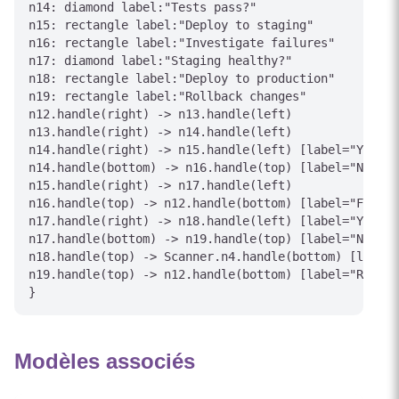
n14: diamond label:"Tests pass?"

n15: rectangle label:"Deploy to staging"

n16: rectangle label:"Investigate failures"

n17: diamond label:"Staging healthy?"

n18: rectangle label:"Deploy to production"

n19: rectangle label:"Rollback changes"

n12.handle(right) -> n13.handle(left)

n13.handle(right) -> n14.handle(left)

n14.handle(right) -> n15.handle(left) [label="Yes"]

n14.handle(bottom) -> n16.handle(top) [label="No"]

n15.handle(right) -> n17.handle(left)

n16.handle(top) -> n12.handle(bottom) [label="Fix"]

n17.handle(right) -> n18.handle(left) [label="Yes"]

n17.handle(bottom) -> n19.handle(top) [label="No"]

n18.handle(top) -> Scanner.n4.handle(bottom) [label=
n19.handle(top) -> n12.handle(bottom) [label="Retry"
Modèles associés