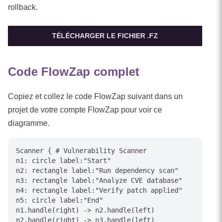
rollback.
TÉLÉCHARGER LE FICHIER .FZ
Code FlowZap complet
Copiez et collez le code FlowZap suivant dans un
projet de votre compte FlowZap pour voir ce
diagramme.
Scanner { # Vulnerability Scanner

n1: circle label:"Start"

n2: rectangle label:"Run dependency scan"

n3: rectangle label:"Analyze CVE database"

n4: rectangle label:"Verify patch applied"

n5: circle label:"End"

n1.handle(right) -> n2.handle(left)

n2.handle(right) -> n3.handle(left)
