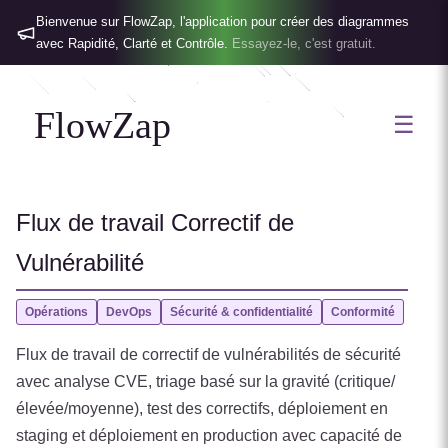
Bienvenue sur FlowZap, l'application pour créer des diagrammes
avec Rapidité, Clarté et Contrôle.
Essayez-le, c'est gratuit.
FlowZap
☰
Flux de travail Correctif de
Vulnérabilité
Opérations
DevOps
Sécurité & confidentialité
Conformité
Flux de travail de correctif de vulnérabilités de sécurité
avec analyse CVE, triage basé sur la gravité (critique/
élevée/moyenne), test des correctifs, déploiement en
staging et déploiement en production avec capacité de