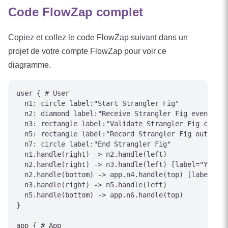
Code FlowZap complet
Copiez et collez le code FlowZap suivant dans un
projet de votre compte FlowZap pour voir ce
diagramme.
user { # User

  n1: circle label:"Start Strangler Fig"

  n2: diamond label:"Receive Strangler Fig event"

  n3: rectangle label:"Validate Strangler Fig condit
  n5: rectangle label:"Record Strangler Fig outcome"

  n7: circle label:"End Strangler Fig"

  n1.handle(right) -> n2.handle(left)

  n2.handle(right) -> n3.handle(left) [label="Yes/Ap
  n2.handle(bottom) -> app.n4.handle(top) [label="No
  n3.handle(right) -> n5.handle(left)

  n5.handle(bottom) -> app.n6.handle(top)

}

app { # App
