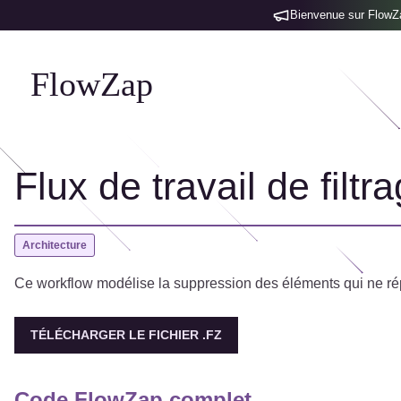
Bienvenue sur FlowZap
FlowZap
Flux de travail de filtr
Architecture
Ce workflow modélise la suppression des éléments qui ne ré
TÉLÉCHARGER LE FICHIER .FZ
Code FlowZap complet