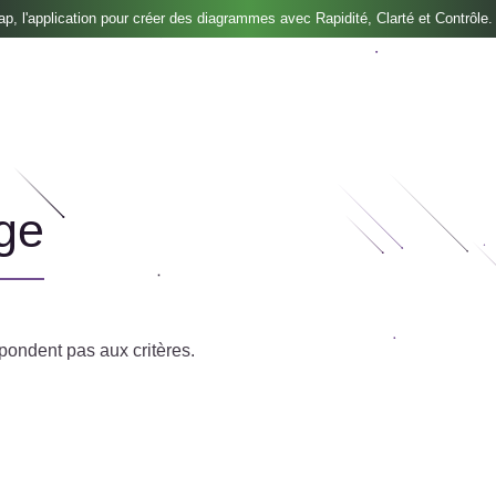
, l'application pour créer des diagrammes avec Rapidité, Clarté et Contrôle.
age
pondent pas aux critères.