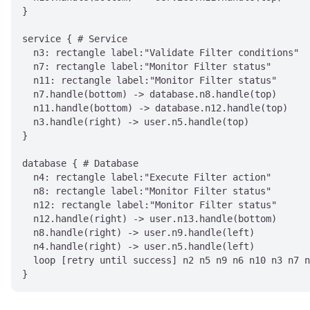
}

service { # Service

  n3: rectangle label:"Validate Filter conditions"

  n7: rectangle label:"Monitor Filter status"

  n11: rectangle label:"Monitor Filter status"

  n7.handle(bottom) -> database.n8.handle(top)

  n11.handle(bottom) -> database.n12.handle(top)

  n3.handle(right) -> user.n5.handle(top)

}

database { # Database

  n4: rectangle label:"Execute Filter action"

  n8: rectangle label:"Monitor Filter status"

  n12: rectangle label:"Monitor Filter status"

  n12.handle(right) -> user.n13.handle(bottom)

  n8.handle(right) -> user.n9.handle(left)

  n4.handle(right) -> user.n5.handle(left)

  loop [retry until success] n2 n5 n9 n6 n10 n3 n7 n