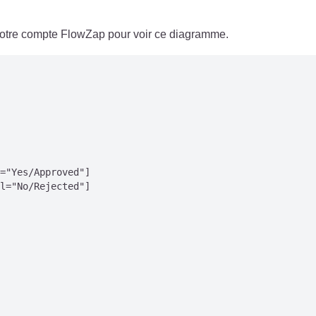
 votre compte FlowZap pour voir ce diagramme.
="Yes/Approved"]

l="No/Rejected"]
