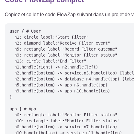
Copiez et collez le code FlowZap suivant dans un projet de
user { # User

  n1: circle label:"Start Filter"

  n2: diamond label:"Receive Filter event"

  n5: rectangle label:"Record Filter outcome"

  n9: rectangle label:"Monitor Filter status"

  n13: circle label:"End Filter"

  n1.handle(right) -> n2.handle(left)

  n2.handle(bottom) -> service.n3.handle(top) [label
  n2.handle(bottom) -> database.n4.handle(top) [labe
  n5.handle(bottom) -> app.n6.handle(top)

  n9.handle(bottom) -> app.n10.handle(top)

}

app { # App

  n6: rectangle label:"Monitor Filter status"

  n10: rectangle label:"Monitor Filter status"

  n6.handle(bottom) -> service.n7.handle(top)

  n10.handle(bottom) -> service.n11.handle(top)
