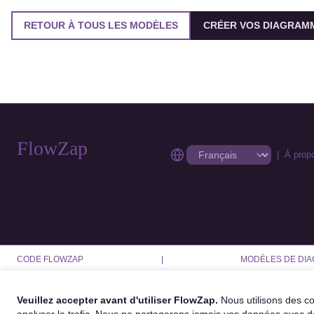
RETOUR À TOUS LES MODÈLES
CRÉER VOS DIAGRAMM
FlowZap
|
À prop
CODE FLOWZAP
|
MODÈLES DE DI
Veuillez accepter avant d'utiliser FlowZap.
Nous utilisons des co