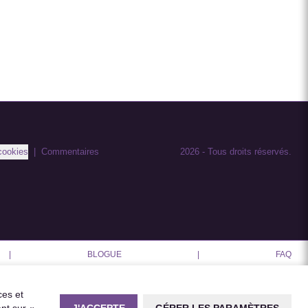
cookies
|
Commentaires
2026
-
Tous droits réservés.
|
BLOGUE
|
FAQ
ces et
J'ACCEPTE
GÉRER LES PARAMÈTRES