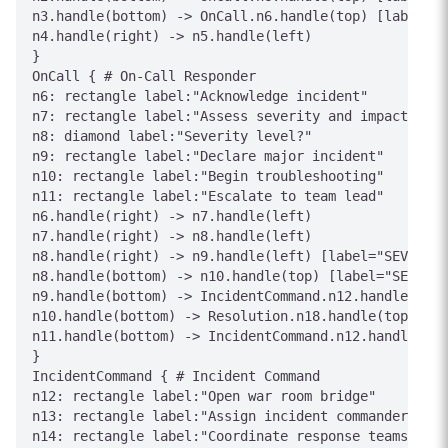
n3.handle(bottom) -> OnCall.n6.handle(top) [label="P
n4.handle(right) -> n5.handle(left)

}

OnCall { # On-Call Responder

n6: rectangle label:"Acknowledge incident"

n7: rectangle label:"Assess severity and impact"

n8: diamond label:"Severity level?"

n9: rectangle label:"Declare major incident"

n10: rectangle label:"Begin troubleshooting"

n11: rectangle label:"Escalate to team lead"

n6.handle(right) -> n7.handle(left)

n7.handle(right) -> n8.handle(left)

n8.handle(right) -> n9.handle(left) [label="SEV-1/2"
n8.handle(bottom) -> n10.handle(top) [label="SEV-3/4
n9.handle(bottom) -> IncidentCommand.n12.handle(top)
n10.handle(bottom) -> Resolution.n18.handle(top) [la
n11.handle(bottom) -> IncidentCommand.n12.handle(top
}

IncidentCommand { # Incident Command

n12: rectangle label:"Open war room bridge"

n13: rectangle label:"Assign incident commander"

n14: rectangle label:"Coordinate response teams"
