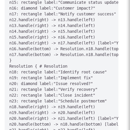
n15: rectangle label:"Communicate status updates"

n16: diamond label:"Customer impact?"

n17: rectangle label:"Notify customer success"

n12.handle(right) -> n13.handle(left)

n13.handle(right) -> n14.handle(left)

n14.handle(right) -> n15.handle(left)

n15.handle(right) -> n16.handle(left)

n16.handle(right) -> n17.handle(left) [label="Yes"]

n16.handle(bottom) -> Resolution.n18.handle(top) [la
n17.handle(bottom) -> Resolution.n18.handle(top) [la
}

Resolution { # Resolution

n18: rectangle label:"Identify root cause"

n19: rectangle label:"Implement fix"

n20: diamond label:"Issue resolved?"

n21: rectangle label:"Verify recovery"

n22: rectangle label:"Close incident"

n23: rectangle label:"Schedule postmortem"

n18.handle(right) -> n19.handle(left)

n19.handle(right) -> n20.handle(left)

n20.handle(right) -> n21.handle(left) [label="Yes"]

n20.handle(bottom) -> n18.handle(bottom) [label="No 