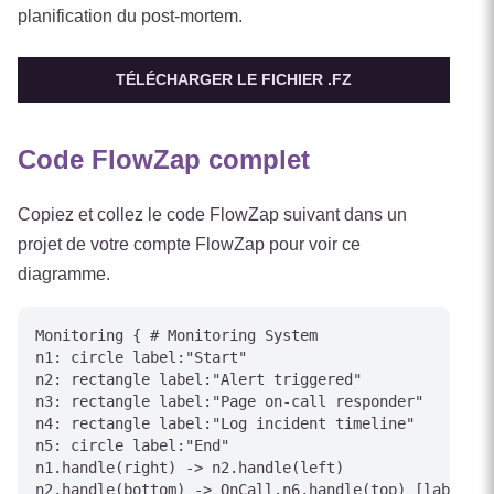
planification du post-mortem.
TÉLÉCHARGER LE FICHIER .FZ
Code FlowZap complet
Copiez et collez le code FlowZap suivant dans un
projet de votre compte FlowZap pour voir ce
diagramme.
Monitoring { # Monitoring System

n1: circle label:"Start"

n2: rectangle label:"Alert triggered"

n3: rectangle label:"Page on-call responder"

n4: rectangle label:"Log incident timeline"

n5: circle label:"End"

n1.handle(right) -> n2.handle(left)

n2.handle(bottom) -> OnCall.n6.handle(top) [label="S