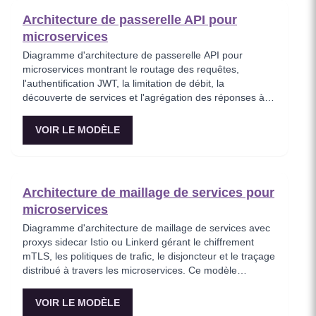
Architecture de passerelle API pour
microservices
Diagramme d'architecture de passerelle API pour
microservices montrant le routage des requêtes,
l'authentification JWT, la limitation de débit, la
découverte de services et l'agrégation des réponses à
travers des services backend distribués. Ce modèle
représente le point d'entrée de tout le trafic client dans
VOIR LE MODÈLE
un écosystème de microservices, appliquant les
politiques de sécurité avant que les requêtes
n'atteignent les services internes. Idéal pour les
ingénieurs plateforme concevant une infrastructure API
Architecture de maillage de services pour
évolutive avec des préoccupations transversales
microservices
centralisées.
Diagramme d'architecture de maillage de services avec
proxys sidecar Istio ou Linkerd gérant le chiffrement
mTLS, les politiques de trafic, le disjoncteur et le traçage
distribué à travers les microservices. Ce modèle
visualise comment un maillage de services abstrait les
préoccupations réseau du code applicatif, permettant
VOIR LE MODÈLE
une communication zero-trust entre les services.