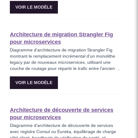
découper un monolithe en services alignés sur les
VOIR LE MODÈLE
domaines métier, en utilisant un pattern Backend-for-
Frontend (BFF) pour l'agrégation spécifique au client.
Utile pour les architectes planifiant les frontières de
microservices orientées domaine.
Architecture de migration Strangler Fig
pour microservices
Diagramme d'architecture de migration Strangler Fig
montrant le remplacement incrémental d'un monolithe
legacy par de nouveaux microservices, utilisant une
couche de routage pour répartir le trafic entre l'ancien et
le nouveau système. Ce modèle représente la stratégie
de migration éprouvée où les nouvelles fonctionnalités
VOIR LE MODÈLE
sont construites en microservices tandis que les
endpoints legacy sont progressivement retirés. Essentiel
pour les équipes modernisant des systèmes legacy sans
réécriture risquée en big-bang.
Architecture de découverte de services
pour microservices
Diagramme d'architecture de découverte de services
avec registre Consul ou Eureka, équilibrage de charge
côté client, heartbeats de vérification de santé, et