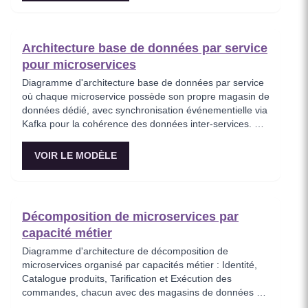
Essentiel pour les équipes adoptant une infrastructure
de maillage de services pour améliorer l'observabilité et
la sécurité.
Architecture base de données par service
pour microservices
Diagramme d'architecture base de données par service
où chaque microservice possède son propre magasin de
données dédié, avec synchronisation événementielle via
Kafka pour la cohérence des données inter-services. Ce
modèle démontre le principe fondamental d'isolation des
données des microservices, montrant comment
VOIR LE MODÈLE
PostgreSQL et MongoDB coexistent dans une stratégie
de persistance polyglotte. Critique pour les architectes
imposant l'autonomie des services tout en maintenant la
cohérence à terme.
Décomposition de microservices par
capacité métier
Diagramme d'architecture de décomposition de
microservices organisé par capacités métier : Identité,
Catalogue produits, Tarification et Exécution des
commandes, chacun avec des magasins de données et
des API indépendants. Ce modèle montre comment