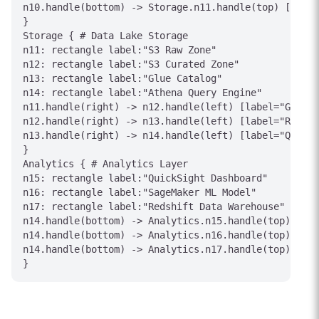
n10.handle(bottom) -> Storage.n11.handle(top) [label
}

Storage { # Data Lake Storage

n11: rectangle label:"S3 Raw Zone"

n12: rectangle label:"S3 Curated Zone"

n13: rectangle label:"Glue Catalog"

n14: rectangle label:"Athena Query Engine"

n11.handle(right) -> n12.handle(left) [label="Glue E
n12.handle(right) -> n13.handle(left) [label="Regist
n13.handle(right) -> n14.handle(left) [label="Querya
}

Analytics { # Analytics Layer

n15: rectangle label:"QuickSight Dashboard"

n16: rectangle label:"SageMaker ML Model"

n17: rectangle label:"Redshift Data Warehouse"

n14.handle(bottom) -> Analytics.n15.handle(top) [lab
n14.handle(bottom) -> Analytics.n16.handle(top) [lab
n14.handle(bottom) -> Analytics.n17.handle(top) [lab