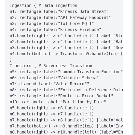
Ingestion { # Data Ingestion

n1: rectangle label:"Kinesis Data Stream"

n2: rectangle label:"API Gateway Endpoint"

n3: rectangle label:"IoT Core MQTT"

n4: rectangle label:"Kinesis Firehose"

n1.handle(right) -> n4.handle(left) [label="Stream"]

n2.handle(right) -> n4.handle(left) [label="Batch"]

n3.handle(right) -> n4.handle(left) [label="Device D
n4.handle(bottom) -> Transform.n5.handle(top) [label
}

Transform { # Serverless Transform

n5: rectangle label:"Lambda Transform Function"

n6: rectangle label:"Validate Schema"

n7: diamond label:"Valid Record?"

n8: rectangle label:"Enrich with Reference Data"

n9: rectangle label:"Route to Error Bucket"

n10: rectangle label:"Partition by Date"

n5.handle(right) -> n6.handle(left)

n6.handle(right) -> n7.handle(left)

n7.handle(right) -> n8.handle(left) [label="Valid"]

n7.handle(bottom) -> n9.handle(top) [label="Invalid"
n8.handle(right) -> n10.handle(left) [label="Enriche