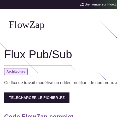
Bienvenue sur FlowZap
FlowZap
Flux Pub/Sub
Architecture
Ce flux de travail modélise un éditeur notifiant de nombreu
TÉLÉCHARGER LE FICHIER .FZ
Code FlowZap complet