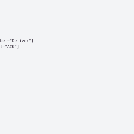
bel="Deliver"]

l="ACK"]
