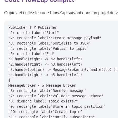
Copiez et collez le code FlowZap suivant dans un projet de
Publisher { # Publisher

n1: circle label:"Start"

n2: rectangle label:"Create message payload"

n3: rectangle label:"Serialize to JSON"

n4: rectangle label:"Publish to topic"

n5: circle label:"End"

n1.handle(right) -> n2.handle(left)

n2.handle(right) -> n3.handle(left)

n3.handle(bottom) -> MessageBroker.n6.handle(top) [l
n4.handle(right) -> n5.handle(left)

}

MessageBroker { # Message Broker

n6: rectangle label:"Receive message"

n7: rectangle label:"Validate message schema"

n8: diamond label:"Topic exists?"

n9: rectangle label:"Store in topic partition"

n10: rectangle label:"Create topic"

n11: rectangle label:"Notify subscribers"
