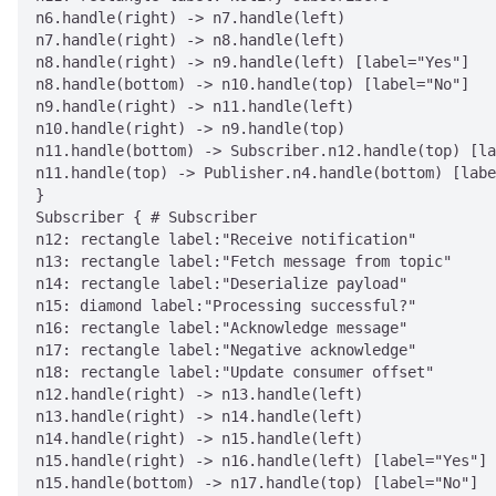
n6.handle(right) -> n7.handle(left)

n7.handle(right) -> n8.handle(left)

n8.handle(right) -> n9.handle(left) [label="Yes"]

n8.handle(bottom) -> n10.handle(top) [label="No"]

n9.handle(right) -> n11.handle(left)

n10.handle(right) -> n9.handle(top)

n11.handle(bottom) -> Subscriber.n12.handle(top) [la
n11.handle(top) -> Publisher.n4.handle(bottom) [labe
}

Subscriber { # Subscriber

n12: rectangle label:"Receive notification"

n13: rectangle label:"Fetch message from topic"

n14: rectangle label:"Deserialize payload"

n15: diamond label:"Processing successful?"

n16: rectangle label:"Acknowledge message"

n17: rectangle label:"Negative acknowledge"

n18: rectangle label:"Update consumer offset"

n12.handle(right) -> n13.handle(left)

n13.handle(right) -> n14.handle(left)

n14.handle(right) -> n15.handle(left)

n15.handle(right) -> n16.handle(left) [label="Yes"]

n15.handle(bottom) -> n17.handle(top) [label="No"]
