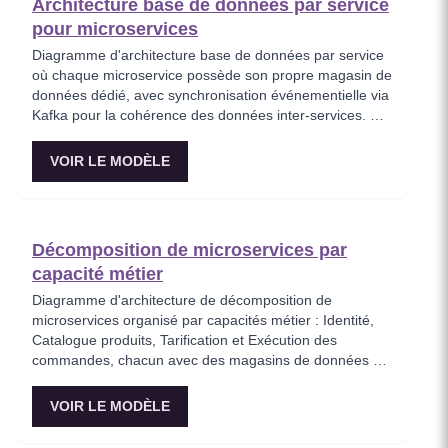
Architecture base de données par service
pour microservices
Diagramme d'architecture base de données par service
où chaque microservice possède son propre magasin de
données dédié, avec synchronisation événementielle via
Kafka pour la cohérence des données inter-services. Ce
modèle démontre le principe fondamental d'isolation des
données des microservices, montrant comment
VOIR LE MODÈLE
PostgreSQL et MongoDB coexistent dans une stratégie
de persistance polyglotte. Critique pour les architectes
imposant l'autonomie des services tout en maintenant la
cohérence à terme.
Décomposition de microservices par
capacité métier
Diagramme d'architecture de décomposition de
microservices organisé par capacités métier : Identité,
Catalogue produits, Tarification et Exécution des
commandes, chacun avec des magasins de données et
des API indépendants. Ce modèle montre comment
découper un monolithe en services alignés sur les
VOIR LE MODÈLE
domaines métier, en utilisant un pattern Backend-for-
Frontend (BFF) pour l'agrégation spécifique au client.