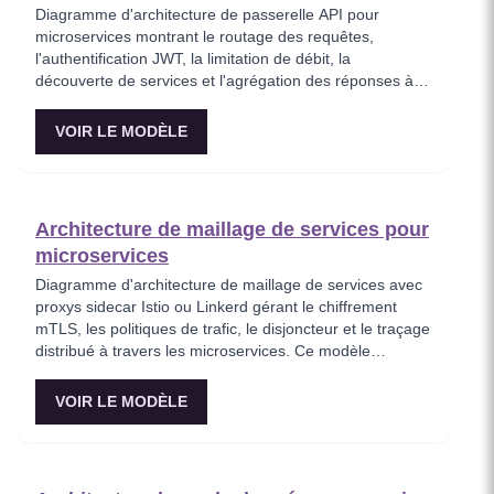
Diagramme d'architecture de passerelle API pour
microservices montrant le routage des requêtes,
l'authentification JWT, la limitation de débit, la
découverte de services et l'agrégation des réponses à
travers des services backend distribués. Ce modèle
représente le point d'entrée de tout le trafic client dans
VOIR LE MODÈLE
un écosystème de microservices, appliquant les
politiques de sécurité avant que les requêtes
n'atteignent les services internes. Idéal pour les
ingénieurs plateforme concevant une infrastructure API
Architecture de maillage de services pour
évolutive avec des préoccupations transversales
microservices
centralisées.
Diagramme d'architecture de maillage de services avec
proxys sidecar Istio ou Linkerd gérant le chiffrement
mTLS, les politiques de trafic, le disjoncteur et le traçage
distribué à travers les microservices. Ce modèle
visualise comment un maillage de services abstrait les
préoccupations réseau du code applicatif, permettant
VOIR LE MODÈLE
une communication zero-trust entre les services.
Essentiel pour les équipes adoptant une infrastructure
de maillage de services pour améliorer l'observabilité et
la sécurité.