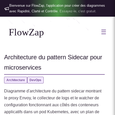
Bienvenue sur FlowZap, l'application pour créer des diagrammes
avec Rapidité, Clarté et Contrôle.
Essayez-le, c'est gratuit.
FlowZap
☰
Architecture du pattern Sidecar pour
microservices
Architecture
DevOps
Diagramme d'architecture du pattern sidecar montrant
le proxy Envoy, le collecteur de logs et le watcher de
configuration fonctionnant aux côtés des conteneurs
applicatifs dans un pod Kubernetes, avec un plan de