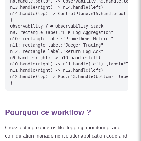
n8.handle(bottom) -> Observability.n9.handle(top) [l
n13.handle(right) -> n14.handle(left)

n14.handle(top) -> ControlPlane.n15.handle(bottom) [
}

Observability { # Observability Stack

n9: rectangle label:"ELK Log Aggregation"

n10: rectangle label:"Prometheus Metrics"

n11: rectangle label:"Jaeger Tracing"

n12: rectangle label:"Return Log Ack"

n9.handle(right) -> n10.handle(left)

n10.handle(right) -> n11.handle(left) [label="Traces
n11.handle(right) -> n12.handle(left)

n12.handle(top) -> Pod.n13.handle(bottom) [label="Lo
Pourquoi ce workflow ?
Cross-cutting concerns like logging, monitoring, and
configuration management clutter application code and