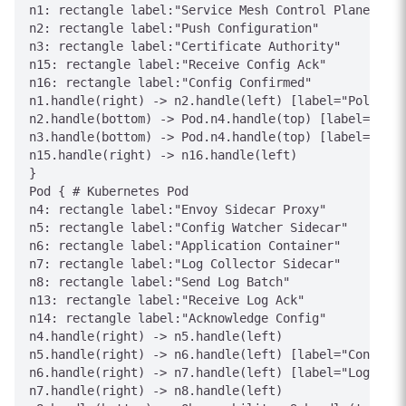
n1: rectangle label:"Service Mesh Control Plane"

n2: rectangle label:"Push Configuration"

n3: rectangle label:"Certificate Authority"

n15: rectangle label:"Receive Config Ack"

n16: rectangle label:"Config Confirmed"

n1.handle(right) -> n2.handle(left) [label="Policy"]

n2.handle(bottom) -> Pod.n4.handle(top) [label="xDS 
n3.handle(bottom) -> Pod.n4.handle(top) [label="mTLS
n15.handle(right) -> n16.handle(left)

}

Pod { # Kubernetes Pod

n4: rectangle label:"Envoy Sidecar Proxy"

n5: rectangle label:"Config Watcher Sidecar"

n6: rectangle label:"Application Container"

n7: rectangle label:"Log Collector Sidecar"

n8: rectangle label:"Send Log Batch"

n13: rectangle label:"Receive Log Ack"

n14: rectangle label:"Acknowledge Config"

n4.handle(right) -> n5.handle(left)

n5.handle(right) -> n6.handle(left) [label="Config A
n6.handle(right) -> n7.handle(left) [label="Logs"]

n7.handle(right) -> n8.handle(left)
