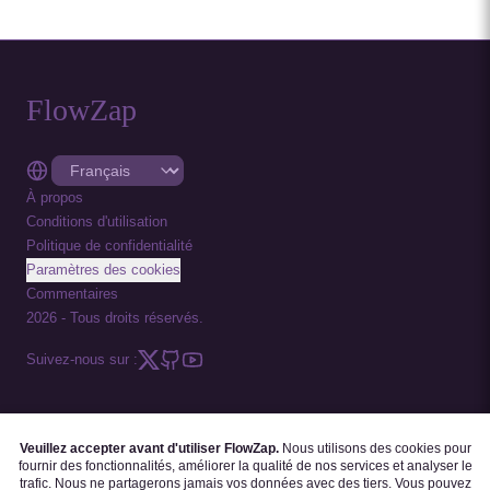
FlowZap
À propos
Conditions d'utilisation
Politique de confidentialité
Paramètres des cookies
Commentaires
2026
-
Tous droits réservés.
Suivez-nous sur :
Veuillez accepter avant d'utiliser FlowZap.
Nous utilisons des cookies pour
CODE FLOWZAP
|
MODÈLES DE DIAGRAMMES
|
TUTORIELS
|
BLOGUE
|
fournir des fonctionnalités, améliorer la qualité de nos services et analyser le
FAQ
trafic. Nous ne partagerons jamais vos données avec des tiers. Vous pouvez