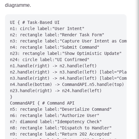
diagramme.
UI { # Task-Based UI

n1: circle label:"User Intent"

n2: rectangle label:"Render Task Form"

n3: rectangle label:"Capture User Intent as Command"

n4: rectangle label:"Submit Command"

n23: rectangle label:"Show Optimistic Update"

n24: circle label:"UI Confirmed"

n1.handle(right) -> n2.handle(left)

n2.handle(right) -> n3.handle(left) [label="PlaceOrd
n3.handle(right) -> n4.handle(left) [label="Command 
n4.handle(bottom) -> CommandAPI.n5.handle(top) [labe
n23.handle(right) -> n24.handle(left)

}

CommandAPI { # Command API

n5: rectangle label:"Deserialize Command"

n6: rectangle label:"Authorize User"

n7: diamond label:"Idempotency Check"

n8: rectangle label:"Dispatch to Handler"

n9: rectangle label:"Return 202 Accepted"
