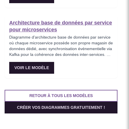
une communication zero-trust entre les services.
Essentiel pour les équipes adoptant une infrastructure
de maillage de services pour améliorer l'observabilité et
la sécurité.
Architecture base de données par service
pour microservices
Diagramme d'architecture base de données par service
où chaque microservice possède son propre magasin de
données dédié, avec synchronisation événementielle via
Kafka pour la cohérence des données inter-services. Ce
modèle démontre le principe fondamental d'isolation des
données des microservices, montrant comment
VOIR LE MODÈLE
PostgreSQL et MongoDB coexistent dans une stratégie
de persistance polyglotte. Critique pour les architectes
imposant l'autonomie des services tout en maintenant la
cohérence à terme.
RETOUR À TOUS LES MODÈLES
CRÉER VOS DIAGRAMMES GRATUITEMENT !