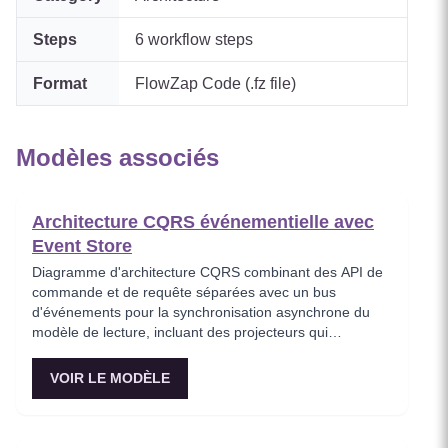
Steps
6
workflow steps
Format
FlowZap Code (.fz file)
Modèles associés
Architecture CQRS événementielle avec
Event Store
Diagramme d'architecture CQRS combinant des API de
commande et de requête séparées avec un bus
d'événements pour la synchronisation asynchrone du
modèle de lecture, incluant des projecteurs qui
construisent des vues dénormalisées à partir des
événements de domaine. Ce modèle démontre la pile
VOIR LE MODÈLE
complète CQRS+ES où les écritures passent par la
validation du domaine et les lectures sont servies depuis
des vues matérialisées optimisées. Idéal pour les