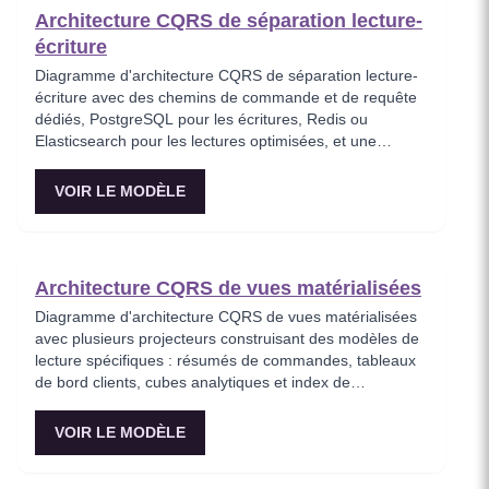
systèmes à haut débit où les charges de lecture et
Architecture CQRS de séparation lecture-
d'écriture ont des exigences de mise à l'échelle
écriture
fondamentalement différentes.
Diagramme d'architecture CQRS de séparation lecture-
écriture avec des chemins de commande et de requête
dédiés, PostgreSQL pour les écritures, Redis ou
Elasticsearch pour les lectures optimisées, et une
couche de synchronisation événementielle avec
surveillance du décalage. Ce modèle démontre le
VOIR LE MODÈLE
principe fondamental du CQRS de séparer les modèles
de lecture et d'écriture pour mettre à l'échelle et
optimiser chaque chemin indépendamment. Idéal pour
les applications avec des ratios lecture/écriture
Architecture CQRS de vues matérialisées
asymétriques où la performance des requêtes est
critique.
Diagramme d'architecture CQRS de vues matérialisées
avec plusieurs projecteurs construisant des modèles de
lecture spécifiques : résumés de commandes, tableaux
de bord clients, cubes analytiques et index de
recherche, tous alimentés par un flux d'événements
unique. Ce modèle montre comment créer plusieurs
VOIR LE MODÈLE
vues de requête optimisées à partir des mêmes
événements d'écriture, chacune adaptée à un cas