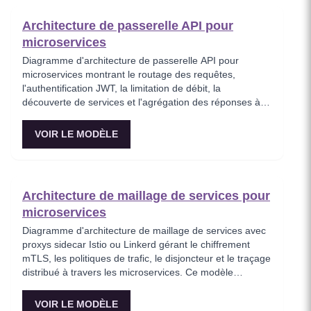
d'usage spécifique avec une latence de lecture
inférieure à la milliseconde. Parfait pour les systèmes
Architecture de passerelle API pour
nécessitant des patterns de requête diversifiés à partir
microservices
d'une source de données unique.
Diagramme d'architecture de passerelle API pour
microservices montrant le routage des requêtes,
l'authentification JWT, la limitation de débit, la
découverte de services et l'agrégation des réponses à
travers des services backend distribués. Ce modèle
représente le point d'entrée de tout le trafic client dans
VOIR LE MODÈLE
un écosystème de microservices, appliquant les
politiques de sécurité avant que les requêtes
n'atteignent les services internes. Idéal pour les
ingénieurs plateforme concevant une infrastructure API
Architecture de maillage de services pour
évolutive avec des préoccupations transversales
microservices
centralisées.
Diagramme d'architecture de maillage de services avec
proxys sidecar Istio ou Linkerd gérant le chiffrement
mTLS, les politiques de trafic, le disjoncteur et le traçage
distribué à travers les microservices. Ce modèle
visualise comment un maillage de services abstrait les
préoccupations réseau du code applicatif, permettant
VOIR LE MODÈLE