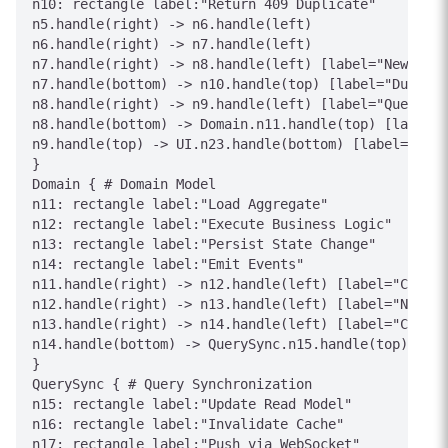
n10: rectangle label:"Return 409 Duplicate"

n5.handle(right) -> n6.handle(left)

n6.handle(right) -> n7.handle(left)

n7.handle(right) -> n8.handle(left) [label="New"]

n7.handle(bottom) -> n10.handle(top) [label="Duplica
n8.handle(right) -> n9.handle(left) [label="Queued"]

n8.handle(bottom) -> Domain.n11.handle(top) [label="
n9.handle(top) -> UI.n23.handle(bottom) [label="202 
}

Domain { # Domain Model

n11: rectangle label:"Load Aggregate"

n12: rectangle label:"Execute Business Logic"

n13: rectangle label:"Persist State Change"

n14: rectangle label:"Emit Events"

n11.handle(right) -> n12.handle(left) [label="Curren
n12.handle(right) -> n13.handle(left) [label="New St
n13.handle(right) -> n14.handle(left) [label="Commit
n14.handle(bottom) -> QuerySync.n15.handle(top) [lab
}

QuerySync { # Query Synchronization

n15: rectangle label:"Update Read Model"

n16: rectangle label:"Invalidate Cache"

n17: rectangle label:"Push via WebSocket"
