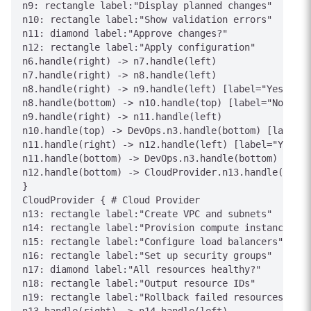
n9: rectangle label:"Display planned changes"

n10: rectangle label:"Show validation errors"

n11: diamond label:"Approve changes?"

n12: rectangle label:"Apply configuration"

n6.handle(right) -> n7.handle(left)

n7.handle(right) -> n8.handle(left)

n8.handle(right) -> n9.handle(left) [label="Yes"]

n8.handle(bottom) -> n10.handle(top) [label="No"]

n9.handle(right) -> n11.handle(left)

n10.handle(top) -> DevOps.n3.handle(bottom) [label="
n11.handle(right) -> n12.handle(left) [label="Yes"]

n11.handle(bottom) -> DevOps.n3.handle(bottom) [labe
n12.handle(bottom) -> CloudProvider.n13.handle(top) 
}

CloudProvider { # Cloud Provider

n13: rectangle label:"Create VPC and subnets"

n14: rectangle label:"Provision compute instances"

n15: rectangle label:"Configure load balancers"

n16: rectangle label:"Set up security groups"

n17: diamond label:"All resources healthy?"

n18: rectangle label:"Output resource IDs"

n19: rectangle label:"Rollback failed resources"
