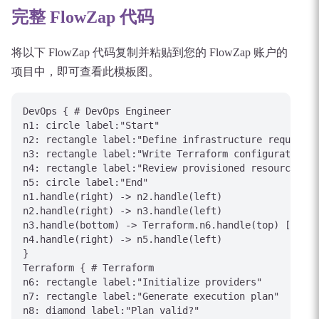
完整 FlowZap 代码
将以下 FlowZap 代码复制并粘贴到您的 FlowZap 账户的
项目中，即可查看此模板图。
DevOps { # DevOps Engineer

n1: circle label:"Start"

n2: rectangle label:"Define infrastructure requireme
n3: rectangle label:"Write Terraform configuration"

n4: rectangle label:"Review provisioned resources"

n5: circle label:"End"

n1.handle(right) -> n2.handle(left)

n2.handle(right) -> n3.handle(left)

n3.handle(bottom) -> Terraform.n6.handle(top) [label
n4.handle(right) -> n5.handle(left)

}

Terraform { # Terraform

n6: rectangle label:"Initialize providers"

n7: rectangle label:"Generate execution plan"

n8: diamond label:"Plan valid?"
