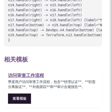
n13.handle(right) -> n14.handle(left)

n14.handle(right) -> n15.handle(left)

n15.handle(right) -> n16.handle(left)

n16.handle(right) -> n17.handle(left)

n17.handle(right) -> n18.handle(left) [label="Yes"]

n17.handle(bottom) -> n19.handle(top) [label="No"]

n18.handle(top) -> DevOps.n4.handle(bottom) [label="
n19.handle(top) -> Terraform.n12.handle(bottom) [lab
相关模板
访问审查工作流程
季度用户访问审查工作流程，包含**经理认证**、**职责
分离验证**、**补救跟踪**和**审计合规报告**。
查看模板