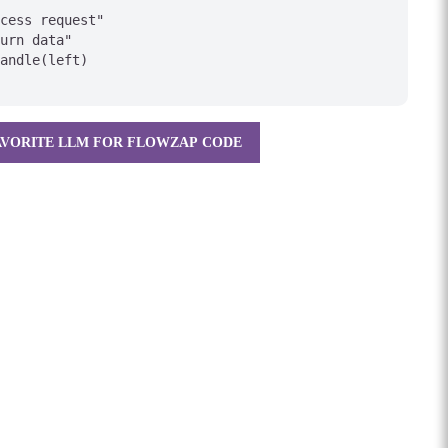
cess request"

urn data"

andle(left)

VORITE LLM FOR FLOWZAP CODE