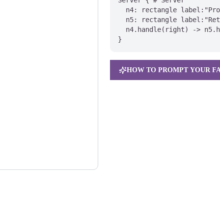
Server { # Server

  n4: rectangle label:"Pro
  n5: rectangle label:"Ret
  n4.handle(right) -> n5.h
}
HOW TO PROMPT YOUR FA