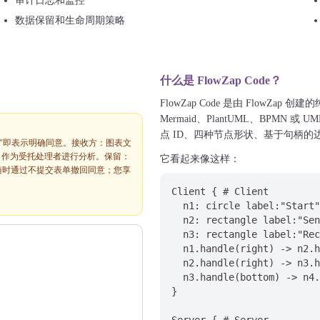
审计日志和监控
数据保留和生命周期策略
什么是 FlowZap Code？
FlowZap Code 是由 Flow
Mermaid、PlantUML、BPMN 或
点 ID、四种节点形状、基于句柄的
"分析"即表示明确同意。接收方：图表文
），作为受托处理者进行分析。保留：
它看起来像这样：
。您可随时通过不提交表单撤回同意；您享
Client { # Client

  n1: circle label:"Start"

  n2: rectangle label:"Sen
  n3: rectangle label:"Rec
  n1.handle(right) -> n2.h
  n2.handle(right) -> n3.h
  n3.handle(bottom) -> n4.
}
