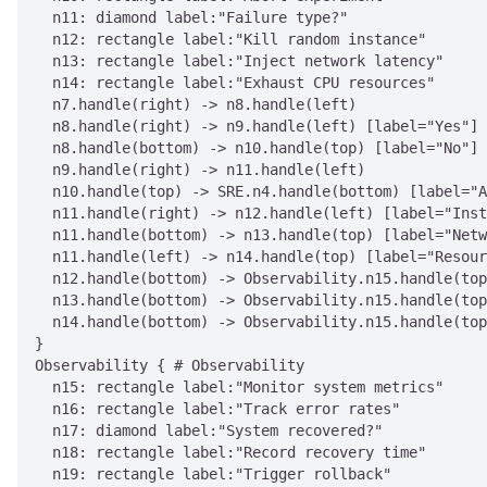
  n11: diamond label:"Failure type?"

  n12: rectangle label:"Kill random instance"

  n13: rectangle label:"Inject network latency"

  n14: rectangle label:"Exhaust CPU resources"

  n7.handle(right) -> n8.handle(left)

  n8.handle(right) -> n9.handle(left) [label="Yes"]

  n8.handle(bottom) -> n10.handle(top) [label="No"]

  n9.handle(right) -> n11.handle(left)

  n10.handle(top) -> SRE.n4.handle(bottom) [label="A
  n11.handle(right) -> n12.handle(left) [label="Inst
  n11.handle(bottom) -> n13.handle(top) [label="Netw
  n11.handle(left) -> n14.handle(top) [label="Resour
  n12.handle(bottom) -> Observability.n15.handle(top
  n13.handle(bottom) -> Observability.n15.handle(top
  n14.handle(bottom) -> Observability.n15.handle(top
}

Observability { # Observability

  n15: rectangle label:"Monitor system metrics"

  n16: rectangle label:"Track error rates"

  n17: diamond label:"System recovered?"

  n18: rectangle label:"Record recovery time"

  n19: rectangle label:"Trigger rollback"
