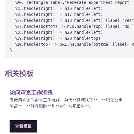
  n20: rectangle label:"Generate experiment report"

  n15.handle(right) -> n16.handle(left)

  n16.handle(right) -> n17.handle(left)

  n17.handle(right) -> n18.handle(left) [label="Yes"
  n17.handle(bottom) -> n19.handle(top) [label="No"]

  n18.handle(right) -> n20.handle(left)

  n19.handle(right) -> n20.handle(top)

  n20.handle(top) -> SRE.n4.handle(bottom) [label="R
}
相关模板
访问审查工作流程
季度用户访问审查工作流程，包含**经理认证**、**职责分离
验证**、**补救跟踪**和**审计合规报告**。
查看模板