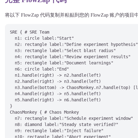
将以下 FlowZap 代码复制并粘贴到您的 FlowZap 账户的
SRE { # SRE Team

  n1: circle label:"Start"

  n2: rectangle label:"Define experiment hypothesis"

  n3: rectangle label:"Select blast radius"

  n4: rectangle label:"Review experiment results"

  n5: rectangle label:"Document learnings"

  n6: circle label:"End"

  n1.handle(right) -> n2.handle(left)

  n2.handle(right) -> n3.handle(left)

  n3.handle(bottom) -> ChaosMonkey.n7.handle(top) [l
  n4.handle(right) -> n5.handle(left)

  n5.handle(right) -> n6.handle(left)

}

ChaosMonkey { # Chaos Monkey

  n7: rectangle label:"Schedule experiment window"

  n8: diamond label:"Steady state verified?"

  n9: rectangle label:"Inject failure"

  n10: rectangle label:"Abort experiment"
