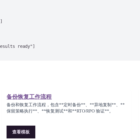
]

esults ready"]

备份恢复工作流程
备份和恢复工作流程，包含**定时备份**、**异地复制**、**
保留策略执行**、**恢复测试**和**RTO/RPO 验证**。
查看模板