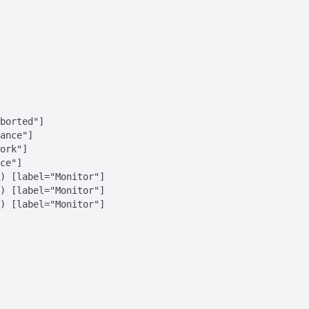
borted"]

ance"]

ork"]

ce"]

) [label="Monitor"]

) [label="Monitor"]

) [label="Monitor"]
