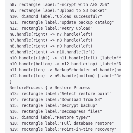
n8: rectangle label:"Encrypt with AES-256"

n9: rectangle label:"Upload to S3 bucket"

n10: diamond label:"Upload successful?"

n11: rectangle label:"Update backup catalog"

n12: rectangle label:"Retry upload"

n6.handle(right) -> n7.handle(left)

n7.handle(right) -> n8.handle(left)

n8.handle(right) -> n9.handle(left)

n9.handle(right) -> n10.handle(left)

n10.handle(right) -> n11.handle(left) [label="Yes"]

n10.handle(bottom) -> n12.handle(top) [label="No"]

n11.handle(top) -> BackupScheduler.n4.handle(bottom)
n12.handle(top) -> n9.handle(bottom) [label="Retry"]

}

RestoreProcess { # Restore Process

n13: rectangle label:"Select restore point"

n14: rectangle label:"Download from S3"

n15: rectangle label:"Decrypt backup"

n16: rectangle label:"Decompress files"

n17: diamond label:"Restore type?"

n18: rectangle label:"Full database restore"

n19: rectangle label:"Point-in-time recovery"
