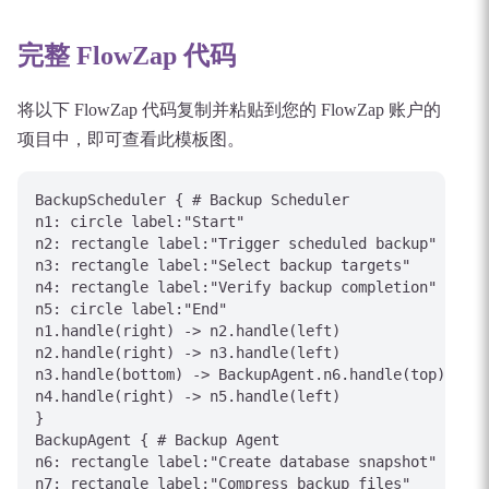
完整 FlowZap 代码
将以下 FlowZap 代码复制并粘贴到您的 FlowZap 账户的
项目中，即可查看此模板图。
BackupScheduler { # Backup Scheduler

n1: circle label:"Start"

n2: rectangle label:"Trigger scheduled backup"

n3: rectangle label:"Select backup targets"

n4: rectangle label:"Verify backup completion"

n5: circle label:"End"

n1.handle(right) -> n2.handle(left)

n2.handle(right) -> n3.handle(left)

n3.handle(bottom) -> BackupAgent.n6.handle(top) [lab
n4.handle(right) -> n5.handle(left)

}

BackupAgent { # Backup Agent

n6: rectangle label:"Create database snapshot"

n7: rectangle label:"Compress backup files"
