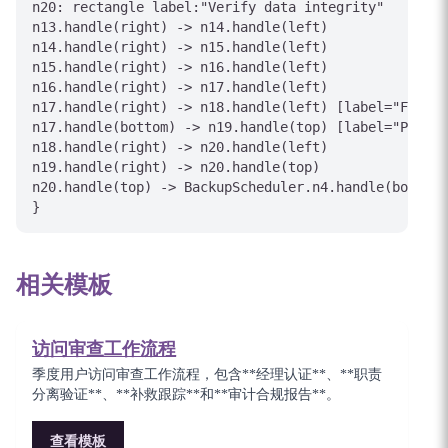
n20: rectangle label:"Verify data integrity"

n13.handle(right) -> n14.handle(left)

n14.handle(right) -> n15.handle(left)

n15.handle(right) -> n16.handle(left)

n16.handle(right) -> n17.handle(left)

n17.handle(right) -> n18.handle(left) [label="Full"]

n17.handle(bottom) -> n19.handle(top) [label="PITR"]

n18.handle(right) -> n20.handle(left)

n19.handle(right) -> n20.handle(top)

n20.handle(top) -> BackupScheduler.n4.handle(bottom)
}
相关模板
访问审查工作流程
季度用户访问审查工作流程，包含**经理认证**、**职责
分离验证**、**补救跟踪**和**审计合规报告**。
查看模板