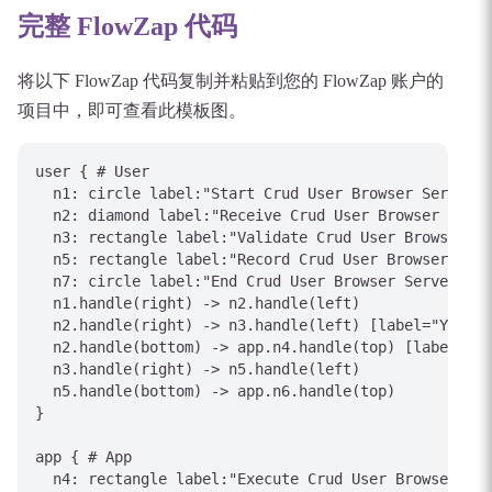
完整 FlowZap 代码
将以下 FlowZap 代码复制并粘贴到您的 FlowZap 账户的
项目中，即可查看此模板图。
user { # User

  n1: circle label:"Start Crud User Browser Server"

  n2: diamond label:"Receive Crud User Browser Serve
  n3: rectangle label:"Validate Crud User Browser Se
  n5: rectangle label:"Record Crud User Browser Serv
  n7: circle label:"End Crud User Browser Server"

  n1.handle(right) -> n2.handle(left)

  n2.handle(right) -> n3.handle(left) [label="Yes/Ap
  n2.handle(bottom) -> app.n4.handle(top) [label="No
  n3.handle(right) -> n5.handle(left)

  n5.handle(bottom) -> app.n6.handle(top)

}

app { # App

  n4: rectangle label:"Execute Crud User Browser Ser