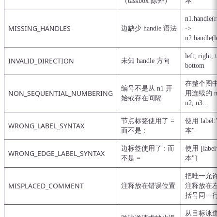
（taskbox 除外）
本"
n1.handle(r
MISSING_HANDLES
边缺少 handle 语法
->
n2.handle(l
left, right, 
INVALID_DIRECTION
未知 handle 方向
bottom
在整个图
编号不是从 n1 开
NON_SEQUENTIAL_NUMBERING
用连续的 n
始或存在间隔
n2, n3...
节点标签使用了 =
使用 label
WRONG_LABEL_SYNTAX
而不是 :
本"
边标签使用了 : 而
使用 [labe
WRONG_EDGE_LABEL_SYNTAX
不是 =
本"]
把唯一允
MISPLACED_COMMENT
注释放在错误位置
注释放在
括号同一
从目标泳