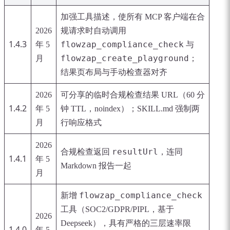
加强工具描述，使所有 MCP 客户端在合
2026
规请求时自动调用
1.4.3
flowzap_compliance_check
年 5
与
flowzap_create_playground
月
；
结果页布局与手动检查器对齐
2026
可分享的临时合规检查结果 URL（60 分
1.4.2
年 5
钟 TTL，noindex）；SKILL.md 强制两
月
行响应格式
2026
resultUrl
合规检查返回
，连同
1.4.1
年 5
Markdown 报告一起
月
flowzap_compliance_check
新增
工具（SOC2/GDPR/PIPL，基于
2026
Deepseek），具有严格的三层速率限
1.4.0
年 5