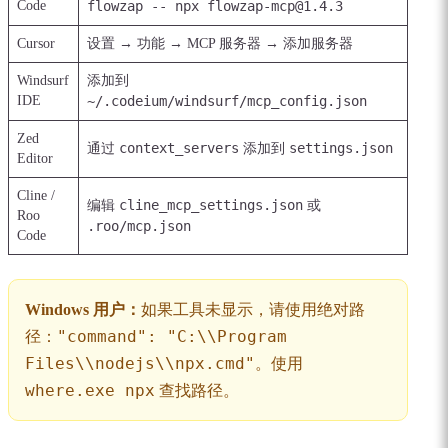
Code
flowzap -- npx flowzap-mcp@1.4.3
Cursor
设置 → 功能 → MCP 服务器 → 添加服务器
Windsurf
添加到
IDE
~/.codeium/windsurf/mcp_config.json
Zed
context_servers
settings.json
通过
添加到
Editor
Cline /
cline_mcp_settings.json
编辑
或
Roo
.roo/mcp.json
Code
Windows 用户：
如果工具未显示，请使用绝对路
"command": "C:\\Program
径：
Files\\nodejs\\npx.cmd"
。使用
where.exe npx
查找路径。