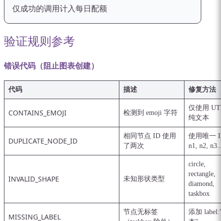
仅成功的调用计入每日配额
验证规则参考
错误代码（阻止图表创建）
代码
描述
修复方法
仅使用 UT
CONTAINS_EMOJI
检测到 emoji 字符
纯文本
相同节点 ID 使用
使用唯一 
DUPLICATE_NODE_ID
了两次
n1, n2, n3..
circle,
rectangle,
INVALID_SHAPE
未知形状类型
diamond,
taskbox
节点无标签
添加 label
MISSING_LABEL