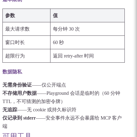
参数
值
最大请求数
每分钟 30 次
窗口时长
60 秒
超限行为
返回 retry-after 时间
数据隐私
无需身份验证
——仅公开端点
不存储用户数据
——Playground 会话是临时的（60 分钟
TTL，不可猜测的加密令牌）
无追踪
——无 cookie 或持久标识符
仅记录到 stderr
——安全事件永远不会暴露给 MCP 客户
端
可用工具