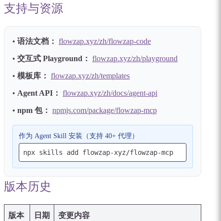
支持与资源
•
语法文档：
flowzap.xyz/zh/flowzap-code
•
交互式 Playground：
flowzap.xyz/zh/playground
•
模板库：
flowzap.xyz/zh/templates
•
Agent API：
flowzap.xyz/zh/docs/agent-api
•
npm 包：
npmjs.com/package/flowzap-mcp
作为 Agent Skill 安装（支持 40+ 代理）
npx skills add flowzap-xyz/flowzap-mcp
版本历史
版本
日期
变更内容