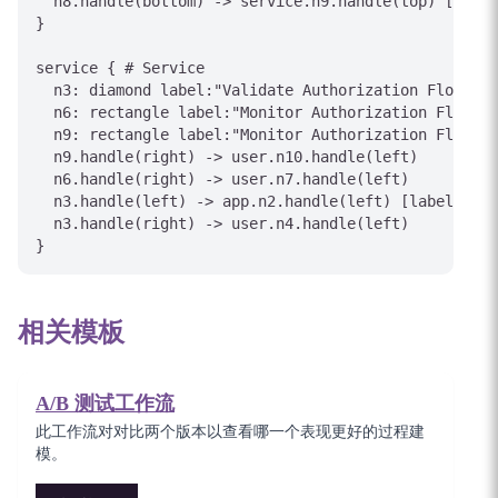
  n8.handle(bottom) -> service.n9.handle(top) [label
}

service { # Service

  n3: diamond label:"Validate Authorization Flow con
  n6: rectangle label:"Monitor Authorization Flow st
  n9: rectangle label:"Monitor Authorization Flow st
  n9.handle(right) -> user.n10.handle(left)

  n6.handle(right) -> user.n7.handle(left)

  n3.handle(left) -> app.n2.handle(left) [label="Ret
  n3.handle(right) -> user.n4.handle(left)

相关模板
A/B 测试工作流
此工作流对对比两个版本以查看哪一个表现更好的过程建
模。