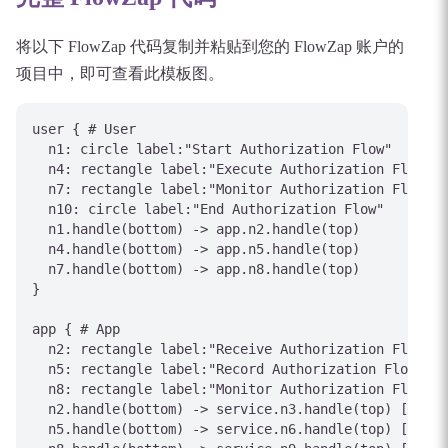
将以下 FlowZap 代码复制并粘贴到您的 FlowZap 账户的
项目中，即可查看此模板图。
user { # User

  n1: circle label:"Start Authorization Flow"

  n4: rectangle label:"Execute Authorization Flow ac
  n7: rectangle label:"Monitor Authorization Flow st
  n10: circle label:"End Authorization Flow"

  n1.handle(bottom) -> app.n2.handle(top)

  n4.handle(bottom) -> app.n5.handle(top)

  n7.handle(bottom) -> app.n8.handle(top)

}

app { # App

  n2: rectangle label:"Receive Authorization Flow ev
  n5: rectangle label:"Record Authorization Flow out
  n8: rectangle label:"Monitor Authorization Flow st
  n2.handle(bottom) -> service.n3.handle(top) [label
  n5.handle(bottom) -> service.n6.handle(top) [label