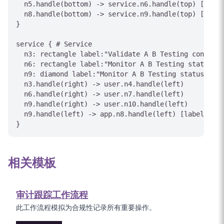
  n5.handle(bottom) -> service.n6.handle(top) [label
  n8.handle(bottom) -> service.n9.handle(top) [label
}

service { # Service

  n3: rectangle label:"Validate A B Testing conditio
  n6: rectangle label:"Monitor A B Testing status"

  n9: diamond label:"Monitor A B Testing status"

  n3.handle(right) -> user.n4.handle(left)

  n6.handle(right) -> user.n7.handle(left)

  n9.handle(right) -> user.n10.handle(left)

  n9.handle(left) -> app.n8.handle(left) [label="Ret
相关模板
审计跟踪工作流程
此工作流程模拟为合规性记录所有重要操作。