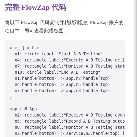
完整 FlowZap 代码
将以下 FlowZap 代码复制并粘贴到您的 FlowZap 账户的
项目中，即可查看此模板图。
user { # User

  n1: circle label:"Start A B Testing"

  n4: rectangle label:"Execute A B Testing action"

  n7: rectangle label:"Monitor A B Testing status"

  n10: circle label:"End A B Testing"

  n1.handle(bottom) -> app.n2.handle(top)

  n4.handle(bottom) -> app.n5.handle(top)

  n7.handle(bottom) -> app.n8.handle(top)

}

app { # App

  n2: rectangle label:"Receive A B Testing event"

  n5: rectangle label:"Record A B Testing outcome"

  n8: rectangle label:"Monitor A B Testing status"

  n2.handle(bottom) -> service.n3.handle(top) [label