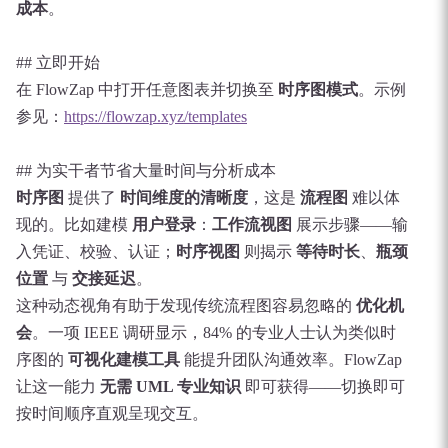
成本
。
## 立即开始
在 FlowZap 中打开任意图表并切换至
时序图模式
。示例
参见：
https://flowzap.xyz/templates
## 为实干者节省大量时间与分析成本
时序图
提供了
时间维度的清晰度
，这是
流程图
难以体
现的。比如建模
用户登录
：
工作流视图
展示步骤——输
入凭证、校验、认证；
时序视图
则揭示
等待时长
、
瓶颈
位置
与
交接延迟
。
这种动态视角有助于发现传统流程图容易忽略的
优化机
会
。一项 IEEE 调研显示，84% 的专业人士认为类似时
序图的
可视化建模工具
能提升团队沟通效率。FlowZap
让这一能力
无需 UML 专业知识
即可获得——切换即可
按时间顺序直观呈现交互。