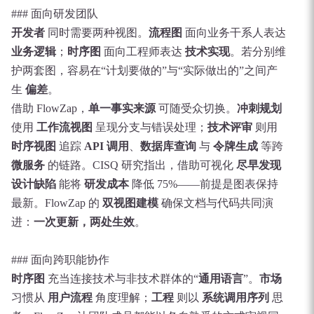
### 面向研发团队
开发者
同时需要两种视图。
流程图
面向业务干系人表达
业务逻辑
；
时序图
面向工程师表达
技术实现
。若分别维
护两套图，容易在“计划要做的”与“实际做出的”之间产
生
偏差
。
借助 FlowZap，
单一事实来源
可随受众切换。
冲刺规划
使用
工作流视图
呈现分支与错误处理；
技术评审
则用
时序视图
追踪
API 调用
、
数据库查询
与
令牌生成
等跨
微服务
的链路。CISQ 研究指出，借助可视化
尽早发现
设计缺陷
能将
研发成本
降低 75%——前提是图表保持
最新。FlowZap 的
双视图建模
确保文档与代码共同演
进：
一次更新，两处生效
。
### 面向跨职能协作
时序图
充当连接技术与非技术群体的“
通用语言
”。
市场
习惯从
用户流程
角度理解；
工程
则以
系统调用序列
思