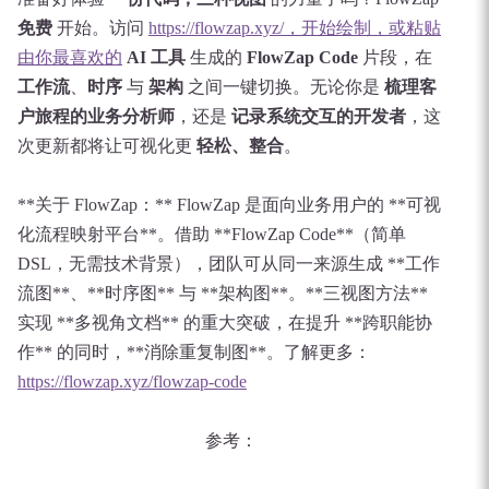
免费
开始。访问
https://flowzap.xyz/，开始绘制，或粘贴
由你最喜欢的
AI 工具
生成的
FlowZap Code
片段，在
工作流
、
时序
与
架构
之间一键切换。无论你是
梳理客
户旅程的业务分析师
，还是
记录系统交互的开发者
，这
次更新都将让可视化更
轻松、整合
。
**关于 FlowZap：** FlowZap 是面向业务用户的 **可视
化流程映射平台**。借助 **FlowZap Code**（简单
DSL，无需技术背景），团队可从同一来源生成 **工作
流图**、**时序图** 与 **架构图**。**三视图方法**
实现 **多视角文档** 的重大突破，在提升 **跨职能协
作** 的同时，**消除重复制图**。了解更多：
https://flowzap.xyz/flowzap-code
参考：