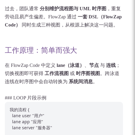
过去，团队通常
分别维护流程图与 UML 时序图
，重复
劳动且易产生偏差。FlowZap 通过
一套 DSL（FlowZap
Code）
同时生成三种视图，从根源上解决这一问题。
工作原理：简单而强大
在 FlowZap Code 中定义
lane（泳道）
、
节点
与
连线
；
切换视图即可获得
工作流视图
或
时序图视图
。跨泳道
连线在时序图中会自动转换为
系统间消息
。
### LOOP 片段示例
我的流程 {

  lane user "用户"

  lane app "应用"

  lane server "服务器"
