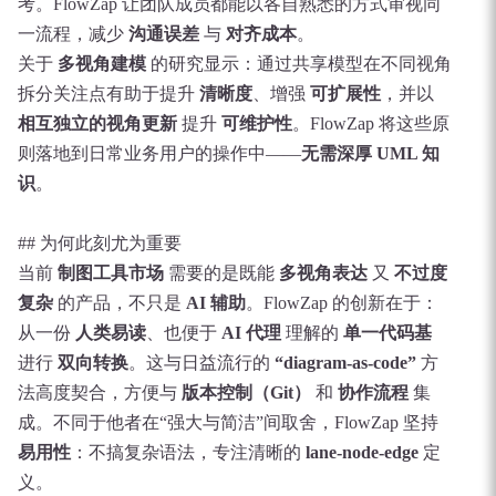
考。FlowZap 让团队成员都能以各自熟悉的方式审视同
一流程，减少
沟通误差
与
对齐成本
。
关于
多视角建模
的研究显示：通过共享模型在不同视角
拆分关注点有助于提升
清晰度
、增强
可扩展性
，并以
相互独立的视角更新
提升
可维护性
。FlowZap 将这些原
则落地到日常业务用户的操作中——
无需深厚 UML 知
识
。
## 为何此刻尤为重要
当前
制图工具市场
需要的是既能
多视角表达
又
不过度
复杂
的产品，不只是
AI 辅助
。FlowZap 的创新在于：
从一份
人类易读
、也便于
AI 代理
理解的
单一代码基
进行
双向转换
。这与日益流行的
“diagram‑as‑code”
方
法高度契合，方便与
版本控制（Git）
和
协作流程
集
成。不同于他者在“强大与简洁”间取舍，FlowZap 坚持
易用性
：不搞复杂语法，专注清晰的
lane‑node‑edge
定
义。