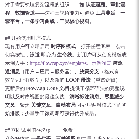
对于需要梳理复杂流程的组织——如
认证流程
、
审批流
程
、
数据管道
——这种三视角能力可避免
工具蔓延
。
一
套平台，一条学习曲线，三类核心视图
。
## 开始使用时序模式
现有用户可立即启用
时序图模式
：打开任意图表，点击
切换按钮，
泳道
即变为
生命线
。新用户可从任意模板或
示例入手：
https://flowzap.xyz/templates。示例涵盖
跨泳
道消息
（用户→应用→服务器）、
决策分支
（格式有
效？凭证有效？）以及新的
LOOP 语法
（重试逻辑）。
更新后的
FlowZap Code 文档
提供了循环语法的完整说
明以及时序视图的最佳实践：
清晰标注消息
、
尽量减少
交叉
、聚焦
关键交互
。
自动布局
可处理两种模式下的初
始排版；少量手工微调即可获得优雅成品。
## 立即试用 FlowZap —— 免费！
准备好体验
一份代码，三种视图
的力量了吗？FlowZap