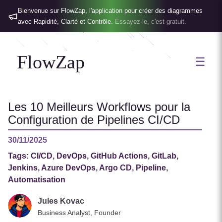
Bienvenue sur FlowZap, l'application pour créer des diagrammes
avec Rapidité, Clarté et Contrôle.
Essayez-le, c'est gratuit.
FlowZap
☰
Les 10 Meilleurs Workflows pour la
Configuration de Pipelines CI/CD
30/11/2025
Tags:
CI/CD, DevOps, GitHub Actions, GitLab,
Jenkins, Azure DevOps, Argo CD, Pipeline,
Automatisation
Jules Kovac
Business Analyst, Founder