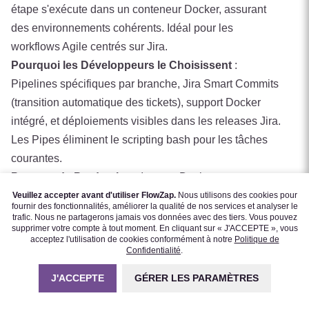
étape s'exécute dans un conteneur Docker, assurant
des environnements cohérents. Idéal pour les
workflows Agile centrés sur Jira.
Pourquoi les Développeurs le Choisissent
:
Pipelines spécifiques par branche, Jira Smart Commits
(transition automatique des tickets), support Docker
intégré, et déploiements visibles dans les releases Jira.
Les Pipes éliminent le scripting bash pour les tâches
courantes.
Patterns de Production
: Images Docker
personnalisées pour builds monorepo, étapes
Veuillez accepter avant d'utiliser FlowZap.
Nous utilisons des cookies pour
fournir des fonctionnalités, améliorer la qualité de nos services et analyser le
parallèles (lint+test), variables de déploiement par
trafic. Nous ne partagerons jamais vos données avec des tiers. Vous pouvez
supprimer votre compte à tout moment. En cliquant sur « J'ACCEPTE », vous
environnement, et clés SSH depuis les paramètres du
acceptez l'utilisation de cookies conformément à notre
Politique de
repository.
Confidentialité
.
J'ACCEPTE
GÉRER LES PARAMÈTRES