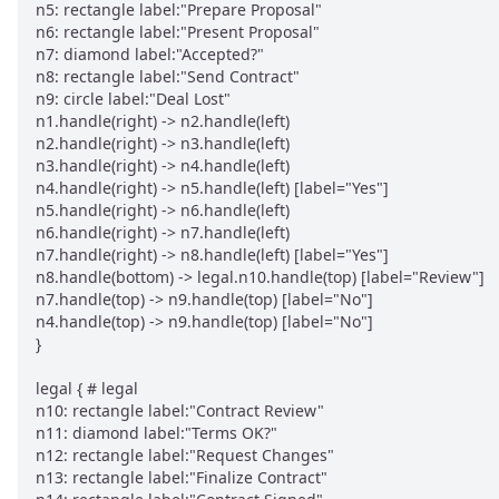
n5: rectangle label:"Prepare Proposal"

n6: rectangle label:"Present Proposal"

n7: diamond label:"Accepted?"

n8: rectangle label:"Send Contract"

n9: circle label:"Deal Lost"

n1.handle(right) -> n2.handle(left)

n2.handle(right) -> n3.handle(left)

n3.handle(right) -> n4.handle(left)

n4.handle(right) -> n5.handle(left) [label="Yes"]

n5.handle(right) -> n6.handle(left)

n6.handle(right) -> n7.handle(left)

n7.handle(right) -> n8.handle(left) [label="Yes"]

n8.handle(bottom) -> legal.n10.handle(top) [label="Review"]

n7.handle(top) -> n9.handle(top) [label="No"]

n4.handle(top) -> n9.handle(top) [label="No"]

}

legal { # legal

n10: rectangle label:"Contract Review"

n11: diamond label:"Terms OK?"

n12: rectangle label:"Request Changes"

n13: rectangle label:"Finalize Contract"
