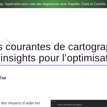
, l'application pour créer des diagrammes avec Rapidité, Clarté et Contrôle.
 courantes de cartogra
insights pour l’optimisa
wZap
 des moyens d’aider les