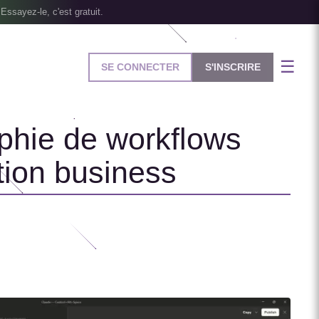
Essayez-le, c'est gratuit.
☰
SE CONNECTER
S'INSCRIRE
phie de workflows
tion business