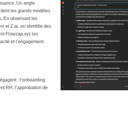
oissance. Un angle
icitent les grands modèles
. En observant les
et Z.ai, on identifie des
ent Flowzap.xyz les
icacité et l’engagement.
égagent : l’onboarding
ent RH, l’approbation de