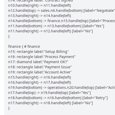
n14: rectangle label:"Contract Signed"

n10.handle(right) -> n11.handle(left)

n12.handle(top) -> sales.n6.handle(bottom) [label="Negotiate"]
n13.handle(right) -> n14.handle(left)

n14.handle(bottom) -> finance.n15.handle(top) [label="Process
n11.handle(bottom) -> n13.handle(bottom) [label="Yes"]

n11.handle(right) -> n12.handle(left) [label="No"]

}

finance { # finance

n15: rectangle label:"Setup Billing"

n16: rectangle label:"Process Payment"

n17: diamond label:"Payment OK?"

n18: rectangle label:"Payment Issue"

n19: rectangle label:"Account Active"

n15.handle(right) -> n16.handle(left)

n16.handle(right) -> n17.handle(left)

n19.handle(bottom) -> operations.n20.handle(top) [label="Activ
n17.handle(top) -> n19.handle(top) [label="Yes"]

n18.handle(bottom) -> n16.handle(bottom) [label="Retry"]

n17.handle(right) -> n18.handle(left) [label="No"]

}
