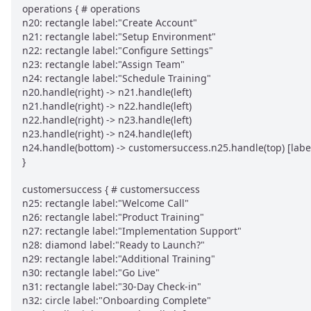
operations { # operations

n20: rectangle label:"Create Account"

n21: rectangle label:"Setup Environment"

n22: rectangle label:"Configure Settings"

n23: rectangle label:"Assign Team"

n24: rectangle label:"Schedule Training"

n20.handle(right) -> n21.handle(left)

n21.handle(right) -> n22.handle(left)

n22.handle(right) -> n23.handle(left)

n23.handle(right) -> n24.handle(left)

n24.handle(bottom) -> customersuccess.n25.handle(top) [labe
}

customersuccess { # customersuccess

n25: rectangle label:"Welcome Call"

n26: rectangle label:"Product Training"

n27: rectangle label:"Implementation Support"

n28: diamond label:"Ready to Launch?"

n29: rectangle label:"Additional Training"

n30: rectangle label:"Go Live"

n31: rectangle label:"30-Day Check-in"

n32: circle label:"Onboarding Complete"
