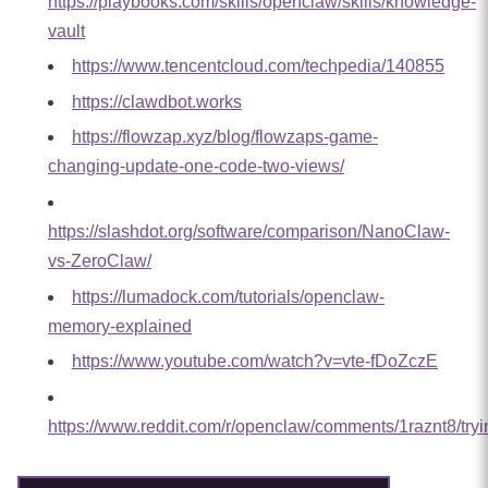
https://playbooks.com/skills/openclaw/skills/knowledge-
vault
https://www.tencentcloud.com/techpedia/140855
https://clawdbot.works
https://flowzap.xyz/blog/flowzaps-game-
changing-update-one-code-two-views/
https://slashdot.org/software/comparison/NanoClaw-
vs-ZeroClaw/
https://lumadock.com/tutorials/openclaw-
memory-explained
https://www.youtube.com/watch?v=vte-fDoZczE
https://www.reddit.com/r/openclaw/comments/1raznt8/tr