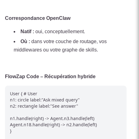
Correspondance OpenClaw
Natif :
oui, conceptuellement.
Où :
dans votre couche de routage, vos
middlewares ou votre graphe de skills.
FlowZap Code – Récupération hybride
User { # User

n1: circle label:"Ask mixed query"

n2: rectangle label:"See answer"

n1.handle(right) -> Agent.n3.handle(left)

Agent.n18.handle(right) -> n2.handle(left)

}
