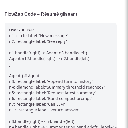
FlowZap Code – Résumé glissant
User { # User

n1: circle label:"New message"

n2: rectangle label:"See reply"

n1.handle(right) -> Agent.n3.handle(left)

Agent.n12.handle(right) -> n2.handle(left)

}

Agent { # Agent

n3: rectangle label:"Append turn to history"

n4: diamond label:"Summary threshold reached?"

n5: rectangle label:"Request latest summary"

n6: rectangle label:"Build compact prompt"

n7: rectangle label:"Call LLM"

n12: rectangle label:"Return answer"

n3.handle(right) -> n4.handle(left)

n4.handle(right) -> Summarizer.n8.handle(left) [label="Yes"]
