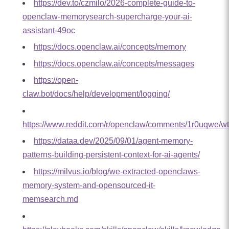
https://dev.to/czmilo/2026-complete-guide-to-
openclaw-memorysearch-supercharge-your-ai-
assistant-49oc
https://docs.openclaw.ai/concepts/memory
https://docs.openclaw.ai/concepts/messages
https://open-
claw.bot/docs/help/development/logging/
https://www.reddit.com/r/openclaw/comments/1r0uqwe/wt
https://dataa.dev/2025/09/01/agent-memory-
patterns-building-persistent-context-for-ai-agents/
https://milvus.io/blog/we-extracted-openclaws-
memory-system-and-opensourced-it-
memsearch.md