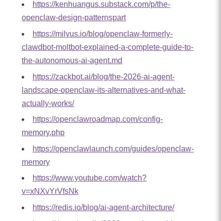
https://kenhuangus.substack.com/p/the-
openclaw-design-patternspart
https://milvus.io/blog/openclaw-formerly-
clawdbot-moltbot-explained-a-complete-guide-to-
the-autonomous-ai-agent.md
https://zackbot.ai/blog/the-2026-ai-agent-
landscape-openclaw-its-alternatives-and-what-
actually-works/
https://openclawroadmap.com/config-
memory.php
https://openclawlaunch.com/guides/openclaw-
memory
https://www.youtube.com/watch?
v=xNXvYrVfsNk
https://redis.io/blog/ai-agent-architecture/