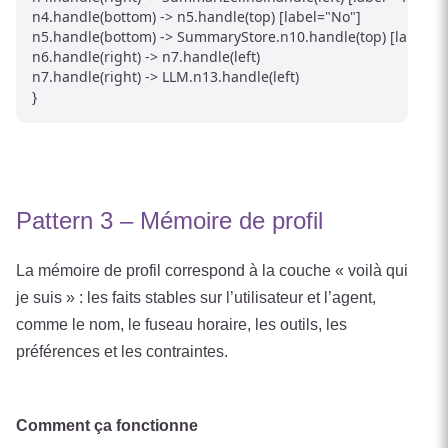
n4.handle(bottom) -> n5.handle(top) [label="No"]

n5.handle(bottom) -> SummaryStore.n10.handle(top) [label="
n6.handle(right) -> n7.handle(left)

n7.handle(right) -> LLM.n13.handle(left)

Pattern 3 – Mémoire de profil
La mémoire de profil correspond à la couche « voilà qui
je suis » : les faits stables sur l’utilisateur et l’agent,
comme le nom, le fuseau horaire, les outils, les
préférences et les contraintes.
Comment ça fonctionne