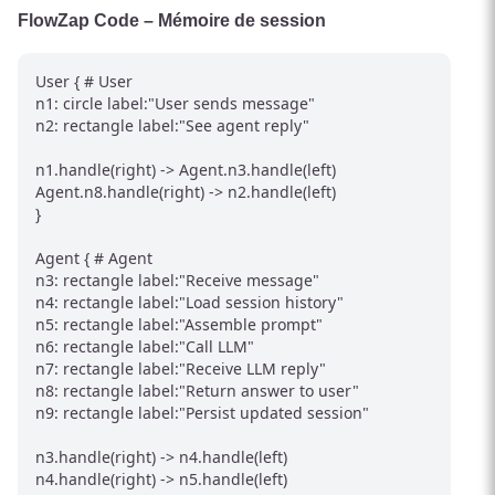
FlowZap Code – Mémoire de session
User { # User

n1: circle label:"User sends message"

n2: rectangle label:"See agent reply"

n1.handle(right) -> Agent.n3.handle(left)

Agent.n8.handle(right) -> n2.handle(left)

}

Agent { # Agent

n3: rectangle label:"Receive message"

n4: rectangle label:"Load session history"

n5: rectangle label:"Assemble prompt"

n6: rectangle label:"Call LLM"

n7: rectangle label:"Receive LLM reply"

n8: rectangle label:"Return answer to user"

n9: rectangle label:"Persist updated session"

n3.handle(right) -> n4.handle(left)

n4.handle(right) -> n5.handle(left)
