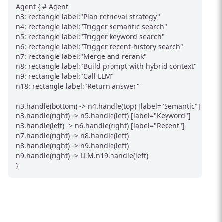
Agent { # Agent

n3: rectangle label:"Plan retrieval strategy"

n4: rectangle label:"Trigger semantic search"

n5: rectangle label:"Trigger keyword search"

n6: rectangle label:"Trigger recent-history search"

n7: rectangle label:"Merge and rerank"

n8: rectangle label:"Build prompt with hybrid context"

n9: rectangle label:"Call LLM"

n18: rectangle label:"Return answer"

n3.handle(bottom) -> n4.handle(top) [label="Semantic"]

n3.handle(right) -> n5.handle(left) [label="Keyword"]

n3.handle(left) -> n6.handle(right) [label="Recent"]

n7.handle(right) -> n8.handle(left)

n8.handle(right) -> n9.handle(left)

n9.handle(right) -> LLM.n19.handle(left)
