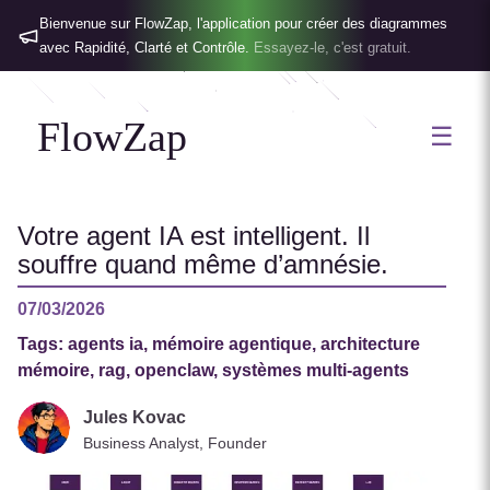
Bienvenue sur FlowZap, l'application pour créer des diagrammes
avec Rapidité, Clarté et Contrôle.
Essayez-le, c'est gratuit.
FlowZap
☰
Votre agent IA est intelligent. Il
souffre quand même d’amnésie.
07/03/2026
Tags:
agents ia, mémoire agentique, architecture
mémoire, rag, openclaw, systèmes multi-agents
Jules Kovac
Business Analyst, Founder