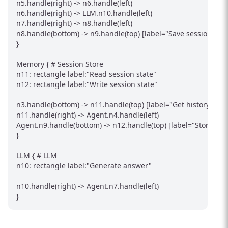
n5.handle(right) -> n6.handle(left)

n6.handle(right) -> LLM.n10.handle(left)

n7.handle(right) -> n8.handle(left)

n8.handle(bottom) -> n9.handle(top) [label="Save session"]

}

Memory { # Session Store

n11: rectangle label:"Read session state"

n12: rectangle label:"Write session state"

n3.handle(bottom) -> n11.handle(top) [label="Get history"]

n11.handle(right) -> Agent.n4.handle(left)

Agent.n9.handle(bottom) -> n12.handle(top) [label="Store histo
}

LLM { # LLM

n10: rectangle label:"Generate answer"

n10.handle(right) -> Agent.n7.handle(left)
