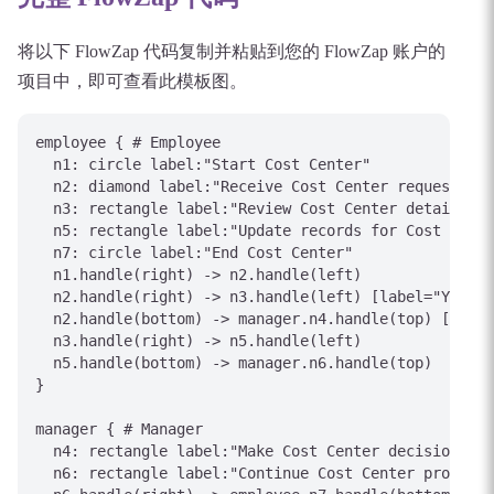
将以下 FlowZap 代码复制并粘贴到您的 FlowZap 账户的
项目中，即可查看此模板图。
employee { # Employee

  n1: circle label:"Start Cost Center"

  n2: diamond label:"Receive Cost Center request"

  n3: rectangle label:"Review Cost Center details"

  n5: rectangle label:"Update records for Cost Cente
  n7: circle label:"End Cost Center"

  n1.handle(right) -> n2.handle(left)

  n2.handle(right) -> n3.handle(left) [label="Yes/Ap
  n2.handle(bottom) -> manager.n4.handle(top) [label
  n3.handle(right) -> n5.handle(left)

  n5.handle(bottom) -> manager.n6.handle(top)

}

manager { # Manager

  n4: rectangle label:"Make Cost Center decision"

  n6: rectangle label:"Continue Cost Center process"
