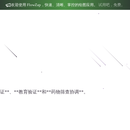
欢迎使用 FlowZap，快速、清晰、掌控的绘图应用。
试用吧，免费。
**、**教育验证**和**药物筛查协调**。