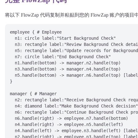
将以下 FlowZap 代码复制并粘贴到您的 FlowZap 账户的
employee { # Employee

  n1: circle label:"Start Background Check"

  n3: rectangle label:"Review Background Check detai
  n5: rectangle label:"Update records for Background
  n7: circle label:"End Background Check"

  n1.handle(bottom) -> manager.n2.handle(top)

  n3.handle(bottom) -> manager.n4.handle(top)

  n5.handle(bottom) -> manager.n6.handle(top) [label
}

manager { # Manager

  n2: rectangle label:"Receive Background Check requ
  n4: diamond label:"Make Background Check decision"

  n6: rectangle label:"Continue Background Check pro
  n6.handle(right) -> employee.n7.handle(bottom)

  n4.handle(right) -> employee.n5.handle(left)

  n4.handle(left) -> employee.n3.handle(left) [label
  n2.handle(right) -> employee.n3.handle(top) [label