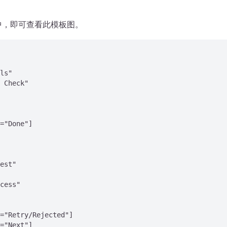
项目中，即可查看此模板图。
ls"

 Check"

="Done"]

est"

cess"

="Retry/Rejected"]

="Next"]
