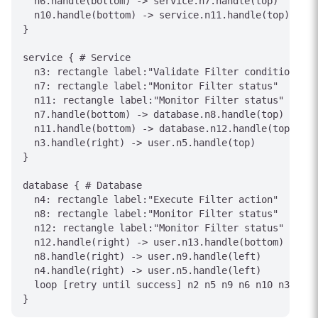
  n6.handle(bottom) -> service.n7.handle(top)

  n10.handle(bottom) -> service.n11.handle(top)

}

service { # Service

  n3: rectangle label:"Validate Filter conditions"

  n7: rectangle label:"Monitor Filter status"

  n11: rectangle label:"Monitor Filter status"

  n7.handle(bottom) -> database.n8.handle(top)

  n11.handle(bottom) -> database.n12.handle(top)

  n3.handle(right) -> user.n5.handle(top)

}

database { # Database

  n4: rectangle label:"Execute Filter action"

  n8: rectangle label:"Monitor Filter status"

  n12: rectangle label:"Monitor Filter status"

  n12.handle(right) -> user.n13.handle(bottom)

  n8.handle(right) -> user.n9.handle(left)

  n4.handle(right) -> user.n5.handle(left)

  loop [retry until success] n2 n5 n9 n6 n10 n3 n7 n