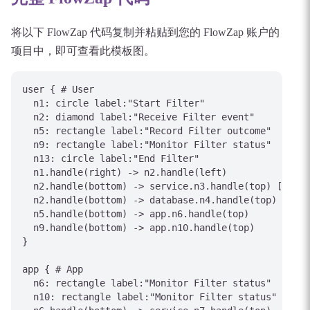
将以下 FlowZap 代码复制并粘贴到您的 FlowZap 账户的
项目中，即可查看此模板图。
user { # User

  n1: circle label:"Start Filter"

  n2: diamond label:"Receive Filter event"

  n5: rectangle label:"Record Filter outcome"

  n9: rectangle label:"Monitor Filter status"

  n13: circle label:"End Filter"

  n1.handle(right) -> n2.handle(left)

  n2.handle(bottom) -> service.n3.handle(top) [label
  n2.handle(bottom) -> database.n4.handle(top) [labe
  n5.handle(bottom) -> app.n6.handle(top)

  n9.handle(bottom) -> app.n10.handle(top)

}

app { # App

  n6: rectangle label:"Monitor Filter status"

  n10: rectangle label:"Monitor Filter status"
