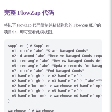
完整 FlowZap 代码
将以下 FlowZap 代码复制并粘贴到您的 FlowZap 账户的
项目中，即可查看此模板图。
supplier { # Supplier

  n1: circle label:"Start Damaged Goods"

  n2: diamond label:"Receive Damaged Goods request"

  n3: rectangle label:"Review Damaged Goods details"

  n5: rectangle label:"Update records for Damaged Go
  n7: circle label:"End Damaged Goods"

  n1.handle(right) -> n2.handle(left)

  n2.handle(right) -> n3.handle(left) [label="Yes/Ap
  n2.handle(bottom) -> warehouse.n4.handle(top) [lab
  n3.handle(right) -> n5.handle(left)

  n5.handle(bottom) -> warehouse.n6.handle(top)

}

warehouse { # Warehouse
