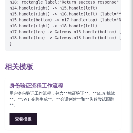
n18: rectangle label:"Return success response"

n14.handle(right) -> n15.handle(left)

n15.handle(right) -> n16.handle(left) [label="Yes"]

n15.handle(bottom) -> n17.handle(top) [label="No"]

n16.handle(right) -> n18.handle(left)

n17.handle(top) -> Gateway.n13.handle(bottom) [label
n18.handle(top) -> Gateway.n13.handle(bottom) [label
相关模板
身份验证流程工作流程
用户身份验证工作流程，包含**凭证验证**、**MFA 挑战
**、**JWT 令牌生成**、**会话创建**和**失败尝试跟踪
**。
查看模板