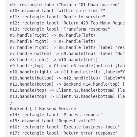
n9: rectangle label:"Return 401 Unauthorized"

n10: diamond label:"Within rate limit?"

n11: rectangle label:"Route to service"

n12: rectangle label:"Return 429 Too Many Requests"

n13: rectangle label:"Transform response"

n5.handle(right) -> n6.handle(left)

n6.handle(right) -> n7.handle(left)

n7.handle(right) -> n8.handle(left) [label="Yes"]

n7.handle(bottom) -> n9.handle(top) [label="No"]

n8.handle(right) -> n10.handle(left)

n9.handle(top) -> Client.n3.handle(bottom) [label="4
n10.handle(right) -> n11.handle(left) [label="Yes"]

n10.handle(bottom) -> n12.handle(top) [label="No"]

n11.handle(bottom) -> Backend.n14.handle(top) [label
n12.handle(top) -> Client.n3.handle(bottom) [label="
n13.handle(top) -> Client.n3.handle(bottom) [label="
}

Backend { # Backend Service

n14: rectangle label:"Process request"

n15: diamond label:"Request valid?"

n16: rectangle label:"Execute business logic"

n17: rectangle label:"Return error response"
