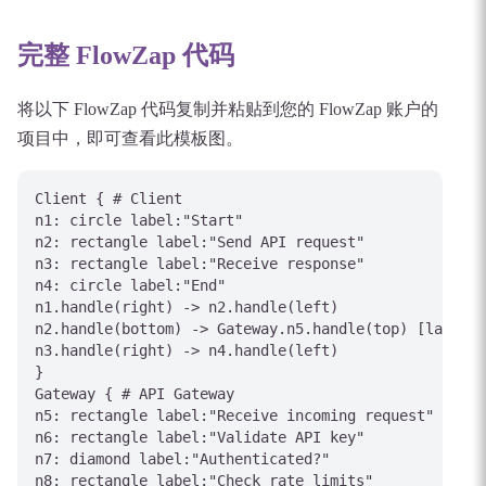
完整 FlowZap 代码
将以下 FlowZap 代码复制并粘贴到您的 FlowZap 账户的
项目中，即可查看此模板图。
Client { # Client

n1: circle label:"Start"

n2: rectangle label:"Send API request"

n3: rectangle label:"Receive response"

n4: circle label:"End"

n1.handle(right) -> n2.handle(left)

n2.handle(bottom) -> Gateway.n5.handle(top) [label="
n3.handle(right) -> n4.handle(left)

}

Gateway { # API Gateway

n5: rectangle label:"Receive incoming request"

n6: rectangle label:"Validate API key"

n7: diamond label:"Authenticated?"

n8: rectangle label:"Check rate limits"
