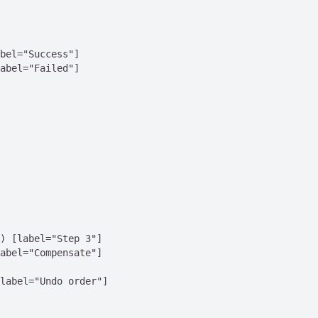
bel="Success"]

abel="Failed"]

) [label="Step 3"]

abel="Compensate"]

label="Undo order"]
