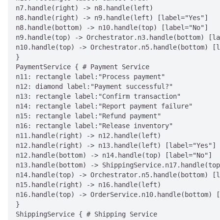
n7.handle(right) -> n8.handle(left)

n8.handle(right) -> n9.handle(left) [label="Yes"]

n8.handle(bottom) -> n10.handle(top) [label="No"]

n9.handle(top) -> Orchestrator.n3.handle(bottom) [la
n10.handle(top) -> Orchestrator.n5.handle(bottom) [l
}

PaymentService { # Payment Service

n11: rectangle label:"Process payment"

n12: diamond label:"Payment successful?"

n13: rectangle label:"Confirm transaction"

n14: rectangle label:"Report payment failure"

n15: rectangle label:"Refund payment"

n16: rectangle label:"Release inventory"

n11.handle(right) -> n12.handle(left)

n12.handle(right) -> n13.handle(left) [label="Yes"]

n12.handle(bottom) -> n14.handle(top) [label="No"]

n13.handle(bottom) -> ShippingService.n17.handle(top
n14.handle(top) -> Orchestrator.n5.handle(bottom) [l
n15.handle(right) -> n16.handle(left)

n16.handle(top) -> OrderService.n10.handle(bottom) [
}

ShippingService { # Shipping Service
