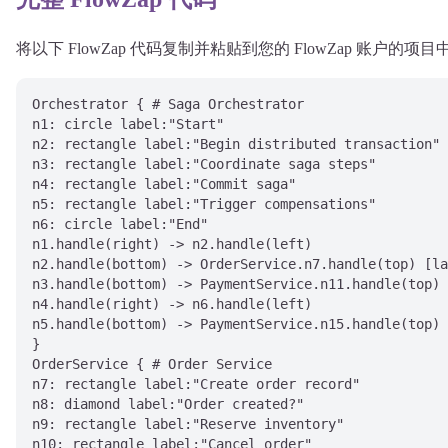
将以下 FlowZap 代码复制并粘贴到您的 FlowZap 账户的
Orchestrator { # Saga Orchestrator

n1: circle label:"Start"

n2: rectangle label:"Begin distributed transaction"

n3: rectangle label:"Coordinate saga steps"

n4: rectangle label:"Commit saga"

n5: rectangle label:"Trigger compensations"

n6: circle label:"End"

n1.handle(right) -> n2.handle(left)

n2.handle(bottom) -> OrderService.n7.handle(top) [la
n3.handle(bottom) -> PaymentService.n11.handle(top) 
n4.handle(right) -> n6.handle(left)

n5.handle(bottom) -> PaymentService.n15.handle(top) 
}

OrderService { # Order Service

n7: rectangle label:"Create order record"

n8: diamond label:"Order created?"

n9: rectangle label:"Reserve inventory"

n10: rectangle label:"Cancel order"
