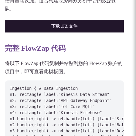
任何基础设施。适合构建经济高效分析平台的数据团
队。
下载 .FZ 文件
完整 FlowZap 代码
将以下 FlowZap 代码复制并粘贴到您的 FlowZap 账户的
项目中，即可查看此模板图。
Ingestion { # Data Ingestion

n1: rectangle label:"Kinesis Data Stream"

n2: rectangle label:"API Gateway Endpoint"

n3: rectangle label:"IoT Core MQTT"

n4: rectangle label:"Kinesis Firehose"

n1.handle(right) -> n4.handle(left) [label="Stream"]

n2.handle(right) -> n4.handle(left) [label="Batch"]

n3.handle(right) -> n4.handle(left) [label="Device D