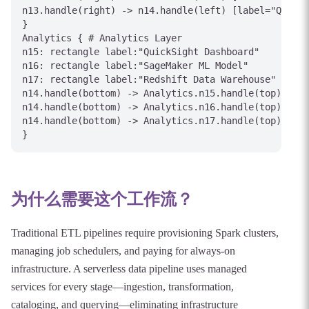
n13.handle(right) -> n14.handle(left) [label="Querya
}

Analytics { # Analytics Layer

n15: rectangle label:"QuickSight Dashboard"

n16: rectangle label:"SageMaker ML Model"

n17: rectangle label:"Redshift Data Warehouse"

n14.handle(bottom) -> Analytics.n15.handle(top) [lab
n14.handle(bottom) -> Analytics.n16.handle(top) [lab
n14.handle(bottom) -> Analytics.n17.handle(top) [lab
为什么需要这个工作流？
Traditional ETL pipelines require provisioning Spark clusters,
managing job schedulers, and paying for always-on
infrastructure. A serverless data pipeline uses managed
services for every stage—ingestion, transformation,
cataloging, and querying—eliminating infrastructure