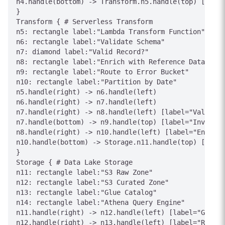
n4.handle(bottom) -> Transform.n5.handle(top) [label
}

Transform { # Serverless Transform

n5: rectangle label:"Lambda Transform Function"

n6: rectangle label:"Validate Schema"

n7: diamond label:"Valid Record?"

n8: rectangle label:"Enrich with Reference Data"

n9: rectangle label:"Route to Error Bucket"

n10: rectangle label:"Partition by Date"

n5.handle(right) -> n6.handle(left)

n6.handle(right) -> n7.handle(left)

n7.handle(right) -> n8.handle(left) [label="Valid"]

n7.handle(bottom) -> n9.handle(top) [label="Invalid"
n8.handle(right) -> n10.handle(left) [label="Enriche
n10.handle(bottom) -> Storage.n11.handle(top) [label
}

Storage { # Data Lake Storage

n11: rectangle label:"S3 Raw Zone"

n12: rectangle label:"S3 Curated Zone"

n13: rectangle label:"Glue Catalog"

n14: rectangle label:"Athena Query Engine"

n11.handle(right) -> n12.handle(left) [label="Glue E
n12.handle(right) -> n13.handle(left) [label="Regist