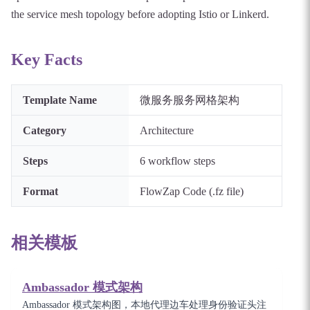
the service mesh topology before adopting Istio or Linkerd.
Key Facts
Template Name
微服务服务网格架构
Category
Architecture
Steps
6
workflow steps
Format
FlowZap Code (.fz file)
相关模板
Ambassador 模式架构
Ambassador 模式架构图，本地代理边车处理身份验证头注