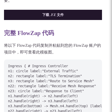
要。
下载 .FZ 文件
完整 FlowZap 代码
将以下 FlowZap 代码复制并粘贴到您的 FlowZap 账户的
项目中，即可查看此模板图。
Ingress { # Ingress Controller

n1: circle label:"External Traffic"

n2: rectangle label:"TLS Termination"

n3: rectangle label:"Route to Service Mesh"

n22: rectangle label:"Receive Mesh Response"

n23: circle label:"Response to Client"

n1.handle(right) -> n2.handle(left)

n2.handle(right) -> n3.handle(left)

n3.handle(bottom) -> Mesh.n4.handle(top) [label="Ent
n22.handle(right) -> n23.handle(left)
