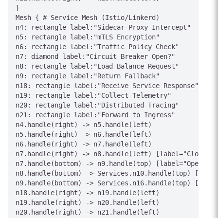
}

Mesh { # Service Mesh (Istio/Linkerd)

n4: rectangle label:"Sidecar Proxy Intercept"

n5: rectangle label:"mTLS Encryption"

n6: rectangle label:"Traffic Policy Check"

n7: diamond label:"Circuit Breaker Open?"

n8: rectangle label:"Load Balance Request"

n9: rectangle label:"Return Fallback"

n18: rectangle label:"Receive Service Response"

n19: rectangle label:"Collect Telemetry"

n20: rectangle label:"Distributed Tracing"

n21: rectangle label:"Forward to Ingress"

n4.handle(right) -> n5.handle(left)

n5.handle(right) -> n6.handle(left)

n6.handle(right) -> n7.handle(left)

n7.handle(right) -> n8.handle(left) [label="Closed"]

n7.handle(bottom) -> n9.handle(top) [label="Open"]

n8.handle(bottom) -> Services.n10.handle(top) [label
n9.handle(bottom) -> Services.n16.handle(top) [label
n18.handle(right) -> n19.handle(left)

n19.handle(right) -> n20.handle(left)

n20.handle(right) -> n21.handle(left)
