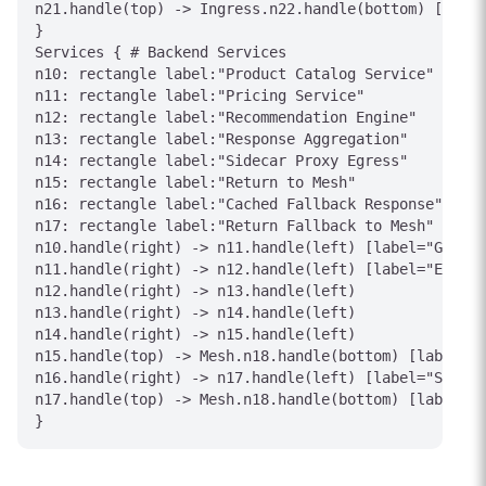
n21.handle(top) -> Ingress.n22.handle(bottom) [label
}

Services { # Backend Services

n10: rectangle label:"Product Catalog Service"

n11: rectangle label:"Pricing Service"

n12: rectangle label:"Recommendation Engine"

n13: rectangle label:"Response Aggregation"

n14: rectangle label:"Sidecar Proxy Egress"

n15: rectangle label:"Return to Mesh"

n16: rectangle label:"Cached Fallback Response"

n17: rectangle label:"Return Fallback to Mesh"

n10.handle(right) -> n11.handle(left) [label="Get Pr
n11.handle(right) -> n12.handle(left) [label="Enrich
n12.handle(right) -> n13.handle(left)

n13.handle(right) -> n14.handle(left)

n14.handle(right) -> n15.handle(left)

n15.handle(top) -> Mesh.n18.handle(bottom) [label="S
n16.handle(right) -> n17.handle(left) [label="Stale 
n17.handle(top) -> Mesh.n18.handle(bottom) [label="F