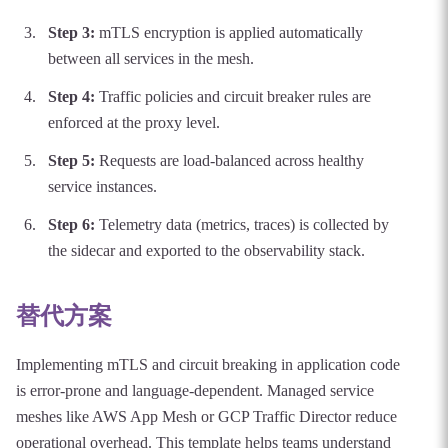
Step
3
:
mTLS encryption is applied automatically
between all services in the mesh.
Step
4
:
Traffic policies and circuit breaker rules are
enforced at the proxy level.
Step
5
:
Requests are load-balanced across healthy
service instances.
Step
6
:
Telemetry data (metrics, traces) is collected by
the sidecar and exported to the observability stack.
替代方案
Implementing mTLS and circuit breaking in application code
is error-prone and language-dependent. Managed service
meshes like AWS App Mesh or GCP Traffic Director reduce
operational overhead. This template helps teams understand