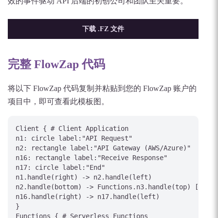
效的事件驱动 API 后端的初创公司和团队至关重要。
下载 .FZ 文件
完整 FlowZap 代码
将以下 FlowZap 代码复制并粘贴到您的 FlowZap 账户的
项目中，即可查看此模板图。
Client { # Client Application

n1: circle label:"API Request"

n2: rectangle label:"API Gateway (AWS/Azure)"

n16: rectangle label:"Receive Response"

n17: circle label:"End"

n1.handle(right) -> n2.handle(left)

n2.handle(bottom) -> Functions.n3.handle(top) [label
n16.handle(right) -> n17.handle(left)

}

Functions { # Serverless Functions
