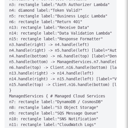
n3: rectangle label:"Auth Authorizer Lambda"

n4: diamond label:"Token Valid?"

n5: rectangle label:"Business Logic Lambda"

n6: rectangle label:"Return 401"

n13: rectangle label:"Receive Data"

n14: rectangle label:"Data Validation Lambda"

n15: rectangle label:"Response Formatter"

n3.handle(right) -> n4.handle(left)

n4.handle(right) -> n5.handle(left) [label="Authoriz
n4.handle(bottom) -> n6.handle(top) [label="Denied"]

n5.handle(bottom) -> ManagedServices.n7.handle(top) 
n6.handle(top) -> Client.n16.handle(bottom) [label="
n13.handle(right) -> n14.handle(left)

n14.handle(right) -> n15.handle(left) [label="Valida
n15.handle(top) -> Client.n16.handle(bottom) [label=
}

ManagedServices { # Managed Cloud Services

n7: rectangle label:"DynamoDB / CosmosDB"

n8: rectangle label:"S3 Object Storage"

n9: rectangle label:"SQS Message Queue"

n10: rectangle label:"SNS Notification"

n11: rectangle label:"CloudWatch Logs"
