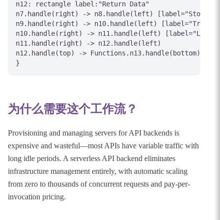
n12: rectangle label:"Return Data"

n7.handle(right) -> n8.handle(left) [label="Store As
n9.handle(right) -> n10.handle(left) [label="Trigger
n10.handle(right) -> n11.handle(left) [label="Log"]

n11.handle(right) -> n12.handle(left)

n12.handle(top) -> Functions.n13.handle(bottom) [lab
为什么需要这个工作流？
Provisioning and managing servers for API backends is
expensive and wasteful—most APIs have variable traffic with
long idle periods. A serverless API backend eliminates
infrastructure management entirely, with automatic scaling
from zero to thousands of concurrent requests and pay-per-
invocation pricing.