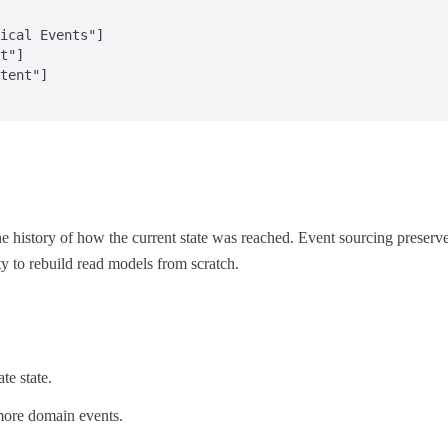
ical Events"]

t"]

tent"]

 history of how the current state was reached. Event sourcing preserve
ty to rebuild read models from scratch.
te state.
 more domain events.