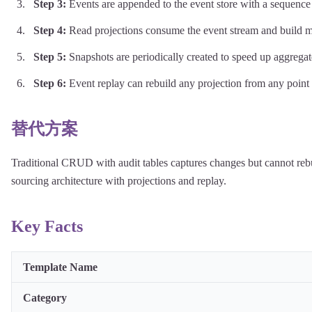
Step
3
:
Events are appended to the event store with a sequence
Step
4
:
Read projections consume the event stream and build m
Step
5
:
Snapshots are periodically created to speed up aggregat
Step
6
:
Event replay can rebuild any projection from any point 
替代方案
Traditional CRUD with audit tables captures changes but cannot rebu
sourcing architecture with projections and replay.
Key Facts
Template Name
Category