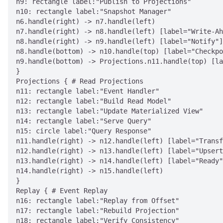
n9: rectangle label:"Publish to Projections"

n10: rectangle label:"Snapshot Manager"

n6.handle(right) -> n7.handle(left)

n7.handle(right) -> n8.handle(left) [label="Write-Ah
n8.handle(right) -> n9.handle(left) [label="Notify"]

n8.handle(bottom) -> n10.handle(top) [label="Checkpo
n9.handle(bottom) -> Projections.n11.handle(top) [la
}

Projections { # Read Projections

n11: rectangle label:"Event Handler"

n12: rectangle label:"Build Read Model"

n13: rectangle label:"Update Materialized View"

n14: rectangle label:"Serve Query"

n15: circle label:"Query Response"

n11.handle(right) -> n12.handle(left) [label="Transf
n12.handle(right) -> n13.handle(left) [label="Upsert
n13.handle(right) -> n14.handle(left) [label="Ready"
n14.handle(right) -> n15.handle(left)

}

Replay { # Event Replay

n16: rectangle label:"Replay from Offset"

n17: rectangle label:"Rebuild Projection"

n18: rectangle label:"Verify Consistency"
