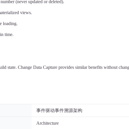
 number (never updated or deleted).
aterialized views.
e loading.
in time.
ild state. Change Data Capture provides similar benefits without chang
事件驱动事件溯源架构
Architecture