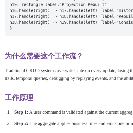
n19: rectangle label:"Projection Rebuilt"

n16.handle(right) -> n17.handle(left) [label="Histor
n17.handle(right) -> n18.handle(left) [label="Rebuil
n18.handle(right) -> n19.handle(left) [label="Consis
为什么需要这个工作流？
Traditional CRUD systems overwrite state on every update, losing the
trails, temporal queries, debugging by replaying events, and the abili
工作原理
Step
1
:
A user command is validated against the current aggrega
Step
2
:
The aggregate applies business rules and emits one or