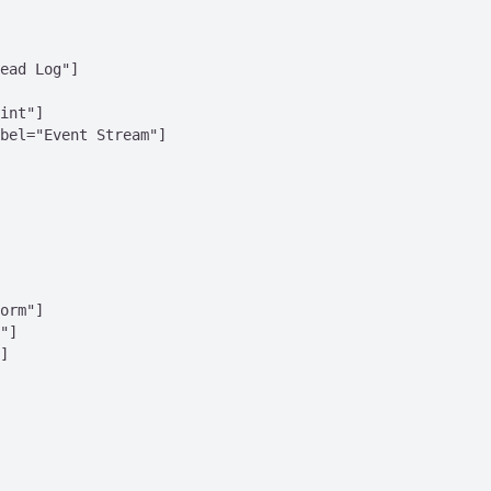
ead Log"]

int"]

bel="Event Stream"]

orm"]

"]

]
