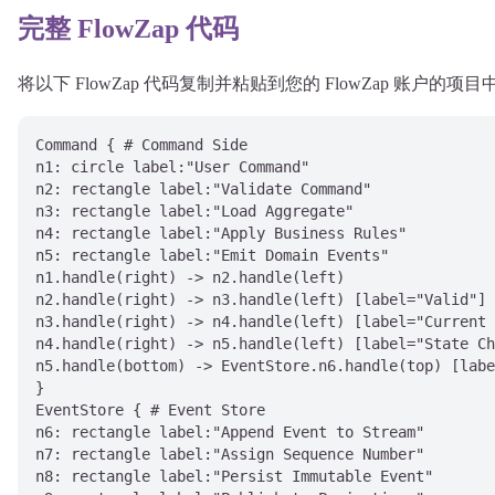
完整 FlowZap 代码
将以下 FlowZap 代码复制并粘贴到您的 FlowZap 账户的
Command { # Command Side

n1: circle label:"User Command"

n2: rectangle label:"Validate Command"

n3: rectangle label:"Load Aggregate"

n4: rectangle label:"Apply Business Rules"

n5: rectangle label:"Emit Domain Events"

n1.handle(right) -> n2.handle(left)

n2.handle(right) -> n3.handle(left) [label="Valid"]

n3.handle(right) -> n4.handle(left) [label="Current 
n4.handle(right) -> n5.handle(left) [label="State Ch
n5.handle(bottom) -> EventStore.n6.handle(top) [labe
}

EventStore { # Event Store

n6: rectangle label:"Append Event to Stream"

n7: rectangle label:"Assign Sequence Number"

n8: rectangle label:"Persist Immutable Event"
