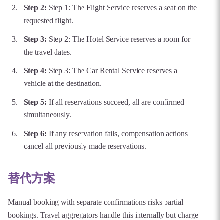
Step
2
:
Step 1: The Flight Service reserves a seat on the
requested flight.
Step
3
:
Step 2: The Hotel Service reserves a room for
the travel dates.
Step
4
:
Step 3: The Car Rental Service reserves a
vehicle at the destination.
Step
5
:
If all reservations succeed, all are confirmed
simultaneously.
Step
6
:
If any reservation fails, compensation actions
cancel all previously made reservations.
替代方案
Manual booking with separate confirmations risks partial
bookings. Travel aggregators handle this internally but charge