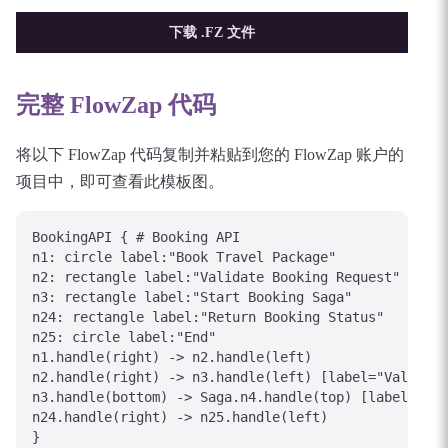
下载 .FZ 文件
完整 FlowZap 代码
将以下 FlowZap 代码复制并粘贴到您的 FlowZap 账户的
项目中，即可查看此模板图。
BookingAPI { # Booking API

n1: circle label:"Book Travel Package"

n2: rectangle label:"Validate Booking Request"

n3: rectangle label:"Start Booking Saga"

n24: rectangle label:"Return Booking Status"

n25: circle label:"End"

n1.handle(right) -> n2.handle(left)

n2.handle(right) -> n3.handle(left) [label="Valid"]

n3.handle(bottom) -> Saga.n4.handle(top) [label="Exe
n24.handle(right) -> n25.handle(left)

}
