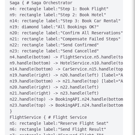
Saga { # Saga Orchestrator

n4: rectangle label:"Step 1: Book Flight"

n9: rectangle label:"Step 2: Book Hotel"

n14: rectangle label:"Step 3: Book Car Rental"

n19: diamond label:"All Bookings OK?"

n20: rectangle label:"Confirm All Reservations"

n21: rectangle label:"Compensate Failed Steps"

n22: rectangle label:"Send Confirmed"

n23: rectangle label:"Send Cancelled"

n4.handle(bottom) -> FlightService.n5.handle(top) [l
n9.handle(bottom) -> HotelService.n10.handle(top) [l
n14.handle(bottom) -> CarService.n15.handle(top) [la
n19.handle(right) -> n20.handle(left) [label="All Su
n19.handle(bottom) -> n21.handle(top) [label="Any Fa
n20.handle(right) -> n22.handle(left)

n21.handle(right) -> n23.handle(left)

n22.handle(top) -> BookingAPI.n24.handle(bottom) [la
n23.handle(top) -> BookingAPI.n24.handle(bottom) [la
}

FlightService { # Flight Service

n5: rectangle label:"Reserve Flight Seat"

n6: rectangle label:"Send Flight Result"
