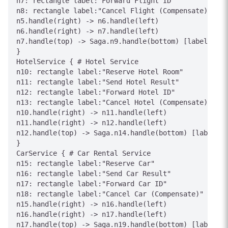
n7: rectangle label:"Forward Flight ID"

n8: rectangle label:"Cancel Flight (Compensate)"

n5.handle(right) -> n6.handle(left)

n6.handle(right) -> n7.handle(left)

n7.handle(top) -> Saga.n9.handle(bottom) [label="Fli
}

HotelService { # Hotel Service

n10: rectangle label:"Reserve Hotel Room"

n11: rectangle label:"Send Hotel Result"

n12: rectangle label:"Forward Hotel ID"

n13: rectangle label:"Cancel Hotel (Compensate)"

n10.handle(right) -> n11.handle(left)

n11.handle(right) -> n12.handle(left)

n12.handle(top) -> Saga.n14.handle(bottom) [label="H
}

CarService { # Car Rental Service

n15: rectangle label:"Reserve Car"

n16: rectangle label:"Send Car Result"

n17: rectangle label:"Forward Car ID"

n18: rectangle label:"Cancel Car (Compensate)"

n15.handle(right) -> n16.handle(left)

n16.handle(right) -> n17.handle(left)

n17.handle(top) -> Saga.n19.handle(bottom) [label="C