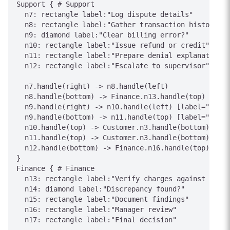
Support { # Support

  n7: rectangle label:"Log dispute details"

  n8: rectangle label:"Gather transaction history"

  n9: diamond label:"Clear billing error?"

  n10: rectangle label:"Issue refund or credit"

  n11: rectangle label:"Prepare denial explanation"

  n12: rectangle label:"Escalate to supervisor"

  n7.handle(right) -> n8.handle(left)

  n8.handle(bottom) -> Finance.n13.handle(top) [labe
  n9.handle(right) -> n10.handle(left) [label="Yes"]

  n9.handle(bottom) -> n11.handle(top) [label="No"]

  n10.handle(top) -> Customer.n3.handle(bottom) [lab
  n11.handle(top) -> Customer.n3.handle(bottom) [lab
  n12.handle(bottom) -> Finance.n16.handle(top) [lab
}

Finance { # Finance

  n13: rectangle label:"Verify charges against recor
  n14: diamond label:"Discrepancy found?"

  n15: rectangle label:"Document findings"

  n16: rectangle label:"Manager review"

  n17: rectangle label:"Final decision"
