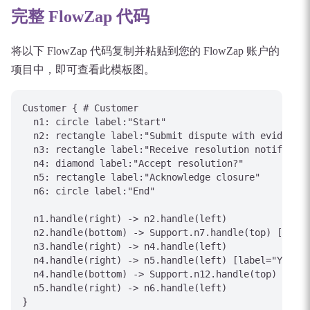
完整 FlowZap 代码
将以下 FlowZap 代码复制并粘贴到您的 FlowZap 账户的
项目中，即可查看此模板图。
Customer { # Customer

  n1: circle label:"Start"

  n2: rectangle label:"Submit dispute with evidence"

  n3: rectangle label:"Receive resolution notificati
  n4: diamond label:"Accept resolution?"

  n5: rectangle label:"Acknowledge closure"

  n6: circle label:"End"

  n1.handle(right) -> n2.handle(left)

  n2.handle(bottom) -> Support.n7.handle(top) [label
  n3.handle(right) -> n4.handle(left)

  n4.handle(right) -> n5.handle(left) [label="Yes"]

  n4.handle(bottom) -> Support.n12.handle(top) [labe
  n5.handle(right) -> n6.handle(left)

}
