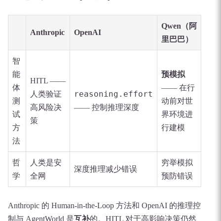
Qwen（阿
Anthropic
OpenAI
里巴巴）
智
能
预模拟
HITL ——
体
—— 在行
reasoning.effort
人类验证
测
动前对世
高风险决
—— 控制推理深度
试
界环境进
策
方
行建模
法
哲
人类是安
穷举模拟
深度推理减少错误
学
全网
预防错误
Anthropic 的 Human-in-the-Loop 方法和 OpenAI 的推理控
制与 AgentWorld 是
互补
的。HITL 对于高影响决策仍然