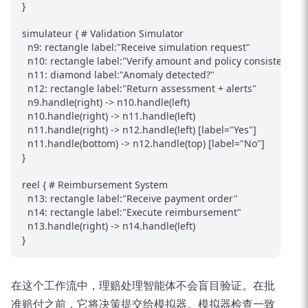
}

simulateur { # Validation Simulator

  n9: rectangle label:"Receive simulation request"

  n10: rectangle label:"Verify amount and policy consistency"

  n11: diamond label:"Anomaly detected?"

  n12: rectangle label:"Return assessment + alerts"

  n9.handle(right) -> n10.handle(left)

  n10.handle(right) -> n11.handle(left)

  n11.handle(right) -> n12.handle(left) [label="Yes"]

  n11.handle(bottom) -> n12.handle(top) [label="No"]

}

reel { # Reimbursement System

  n13: rectangle label:"Receive payment order"

  n14: rectangle label:"Execute reimbursement"

  n13.handle(right) -> n14.handle(left)

在这个工作流中，理赔处理智能体不会盲目验证。在批
准赔付之前，它将决策提交给模拟器。模拟器检查一致