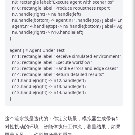
  n9: rectangle label:"Execute agent with scenarios"

  n10: rectangle label:"Produce robustness report"

  n7.handle(right) -> n8.handle(left)

  n8.handle(bottom) -> agent.n11.handle(top) [label="Environm
  agent.n14.handle(top) -> n9.handle(bottom) [label="Agent res
  n9.handle(right) -> n10.handle(left)

}

agent { # Agent Under Test

  n11: rectangle label:"Receive simulated environment"

  n12: rectangle label:"Execute workflow"

  n13: rectangle label:"Handle errors and edge cases"

  n14: rectangle label:"Return detailed results"

  n11.handle(right) -> n12.handle(left)

  n12.handle(right) -> n13.handle(left)

  n13.handle(right) -> n14.handle(left)

这个流水线是迭代的：你定义场景，模拟器生成带有针
对性扰动的环境，智能体执行工作流，测量结果，如果
覆盖不足——你添加场景并重复。