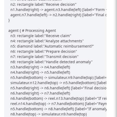
  n2: rectangle label:"Receive decision"

  n1.handle(right) -> agent.n3.handle(left) [label="Form + doc
  agent.n7.handle(left) -> n2.handle(right) [label="Final decisio
}

agent { # Processing Agent

  n3: rectangle label:"Receive claim"

  n4: rectangle label:"Analyze attachments"

  n5: diamond label:"Automatic reimbursement?"

  n6: rectangle label:"Prepare decision"

  n7: rectangle label:"Transmit decision"

  n8: rectangle label:"Handle detected anomaly"

  n3.handle(right) -> n4.handle(left)

  n4.handle(right) -> n5.handle(left)

  n5.handle(bottom) -> simulateur.n9.handle(top) [label="Reque
  simulateur.n12.handle(top) -> n5.handle(bottom) [label="Simu
  n5.handle(right) -> n6.handle(left) [label="Final decision"]

  n6.handle(right) -> n7.handle(left)

  n6.handle(bottom) -> reel.n13.handle(top) [label="If reimbu
  reel.n14.handle(top) -> n7.handle(bottom) [label="Payment co
  n5.handle(bottom) -> n8.handle(left) [label="If anomaly"]

  n8.handle(top) -> simulateur.n9.handle(top)
