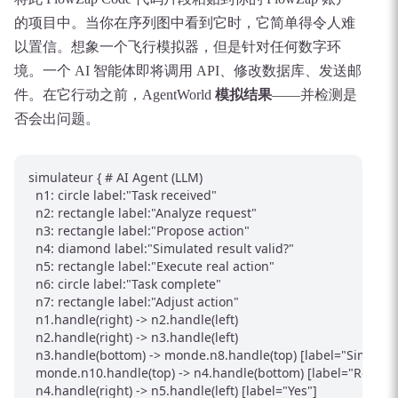
的项目中。当你在序列图中看到它时，它简单得令人难
以置信。想象一个飞行模拟器，但是针对任何数字环
境。一个 AI 智能体即将调用 API、修改数据库、发送邮
件。在它行动之前，AgentWorld
模拟结果
——并检测是
否会出问题。
simulateur { # AI Agent (LLM)

  n1: circle label:"Task received"

  n2: rectangle label:"Analyze request"

  n3: rectangle label:"Propose action"

  n4: diamond label:"Simulated result valid?"

  n5: rectangle label:"Execute real action"

  n6: circle label:"Task complete"

  n7: rectangle label:"Adjust action"

  n1.handle(right) -> n2.handle(left)

  n2.handle(right) -> n3.handle(left)

  n3.handle(bottom) -> monde.n8.handle(top) [label="Simulate 
  monde.n10.handle(top) -> n4.handle(bottom) [label="Return 
  n4.handle(right) -> n5.handle(left) [label="Yes"]
