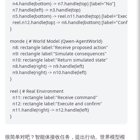
  n4.handle(bottom) -> n7.handle(top) [label="No"]

  n7.handle(left) -> n3.handle(top)

  n5.handle(bottom) -> reel.n11.handle(top) [label="Execute"]

  reel.n12.handle(top) -> n6.handle(bottom) [label="Confirmati
}

monde { # World Model (Qwen-AgentWorld)

  n8: rectangle label:"Receive proposed action"

  n9: rectangle label:"Simulate consequences"

  n10: rectangle label:"Return simulated state"

  n8.handle(right) -> n9.handle(left)

  n9.handle(right) -> n10.handle(left)

}

reel { # Real Environment

  n11: rectangle label:"Receive command"

  n12: rectangle label:"Execute and confirm"

  n11.handle(right) -> n12.handle(left)

很简单对吧？智能体接收任务，提出行动。世界模型模