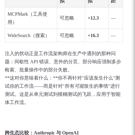
拟
拟
距
MCPMark（工具使
可忽略
+12.3
—
用）
WideSearch（搜索）
可忽略
+16.3
—
注入的扰动正是工作流架构师在生产中遇到的那种问
题：间歇性 API 错误、意外的分页、部分响应强制多步
检索、批量操作中的部分失败。
**这对你意味着什么：**你不再针对"应该发生什么"测
试你的工作流——而是针对"所有
可能
发生的事情"进行
测试。这是从单元测试到模糊测试的飞跃，应用于智能
体工作流。
跨生态比较：Anthropic 与 OpenAI