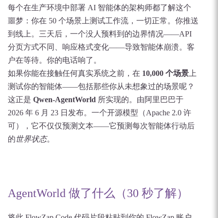
每个在生产环境中部署 AI 智能体的架构师都了解这个
噩梦：你在 50 个场景上测试工作流，一切正常。你推送
到线上。三天后，一个没人预料到的边界情况——API
分页方式不同、响应格式变化——导致智能体崩溃。客
户在等待。你的电话响了。
如果你能在接触任何真实系统之前，在
10,000 个场景
上
测试你的智能体——包括那些你从未想象过的场景呢？
这正是
Qwen-AgentWorld
所实现的。由阿里巴巴于
2026 年 6 月 23 日发布。一个开源模型（Apache 2.0 许
可），它不仅仅预测文本——它预测每次智能体行动后
的
世界状态
。
AgentWorld 做了什么（30 秒了解）
将此 FlowZap Code 代码片段粘贴到你的 FlowZap 账户