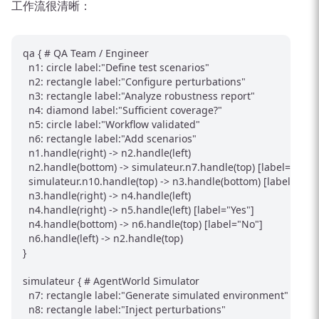
工作流很清晰：
qa { # QA Team / Engineer

  n1: circle label:"Define test scenarios"

  n2: rectangle label:"Configure perturbations"

  n3: rectangle label:"Analyze robustness report"

  n4: diamond label:"Sufficient coverage?"

  n5: circle label:"Workflow validated"

  n6: rectangle label:"Add scenarios"

  n1.handle(right) -> n2.handle(left)

  n2.handle(bottom) -> simulateur.n7.handle(top) [label="Send 
  simulateur.n10.handle(top) -> n3.handle(bottom) [label="Test 
  n3.handle(right) -> n4.handle(left)

  n4.handle(right) -> n5.handle(left) [label="Yes"]

  n4.handle(bottom) -> n6.handle(top) [label="No"]

  n6.handle(left) -> n2.handle(top)

}

simulateur { # AgentWorld Simulator

  n7: rectangle label:"Generate simulated environment"

  n8: rectangle label:"Inject perturbations"
