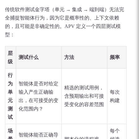
传统软件测试金字塔（单元 → 集成 → 端到端）无法完
全捕捉智能体行为，因为它是概率性的、上下文依赖
的，且可能是非确定性的。APV 定义一个四层测试模
型：
层
测试什么
方法
频率
级
行
为
智能体是否对给定
精选的测试用例，
单
输入产生正确输
每次
含预期输出和可接
元
出，在可接受的变
构建
受变化的容差范围
测
化范围内？
试
场
每个
智能体能否正确导