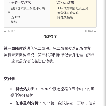
「不要智能体化」
「自动化优先」
— 规则引擎或工作流即可满
— RPA 或传统自动化足矣
足
— 智能体过度杀伤
— 负 ROI
— 降低优先级
— 淘汰
← 低 ROI
高 ROI →
低复杂度
第一象限候选
进入第二阶段。第二象限候选记录在案，
留待未来架构投资。第三和第四象限记录并附理由归档
——这就是方法论在防止浪费。
交付物
机会热力图：
15-30 个候选流程在五个轴上的可
视化评分映射
初步盈利分析：
每个第一象限候选一页纸，估算