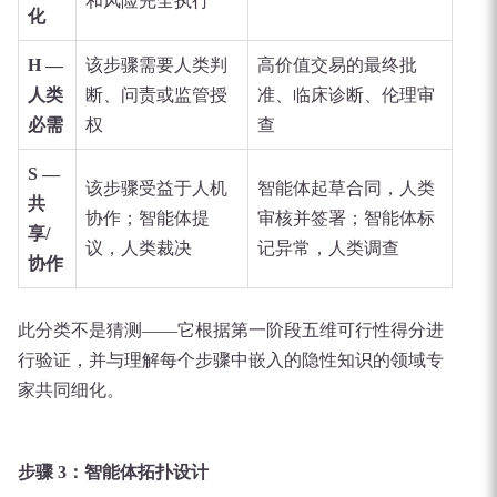
和风险完全执行
化
H —
该步骤需要人类判
高价值交易的最终批
人类
断、问责或监管授
准、临床诊断、伦理审
必需
权
查
S —
该步骤受益于人机
智能体起草合同，人类
共
协作；智能体提
审核并签署；智能体标
享/
议，人类裁决
记异常，人类调查
协作
此分类不是猜测——它根据第一阶段五维可行性得分进
行验证，并与理解每个步骤中嵌入的隐性知识的领域专
家共同细化。
步骤 3：智能体拓扑设计