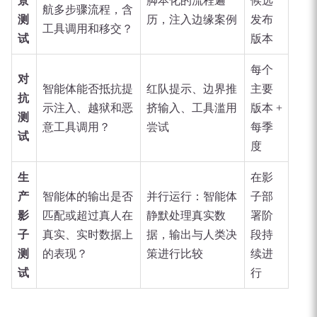
景
脚本化的流程遍
候选
航多步骤流程，含
测
历，注入边缘案例
发布
工具调用和移交？
试
版本
每个
对
智能体能否抵抗提
红队提示、边界推
主要
抗
示注入、越狱和恶
挤输入、工具滥用
版本 +
测
意工具调用？
尝试
每季
试
度
生
在影
产
智能体的输出是否
并行运行：智能体
子部
影
匹配或超过真人在
静默处理真实数
署阶
子
真实、实时数据上
据，输出与人类决
段持
测
的表现？
策进行比较
续进
试
行