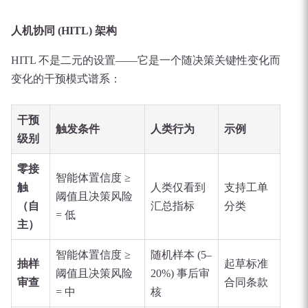
人机协同 (HITL) 架构
HITL 不是二元的设置——它是一个随决策关键性变化而
变化的干预模式谱系：
干预
触发条件
人类行为
示例
级别
零接
智能体置信度 ≥
触
人类仅看到
支持工单
阈值且决策风险
（自
汇总指标
分类
= 低
主）
智能体置信度 ≥
随机样本 (5–
抽样
起草标准
阈值且决策风险
20%) 事后审
审查
合同条款
= 中
核