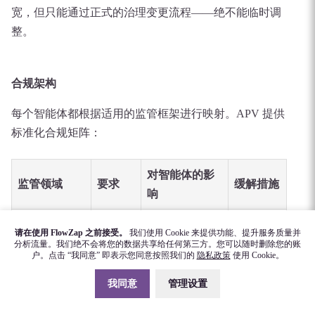
宽，但只能通过正式的治理变更流程——绝不能临时调
整。
合规架构
每个智能体都根据适用的监管框架进行映射。APV 提供
标准化合规矩阵：
对智能体的影
监管领域
要求
缓解措施
响
对自动
决策轨迹
智能体必须以
请在使用 FlowZap 之前接受。
我们使用 Cookie 来提供功能、提升服务质量并
GDPR（欧
化决策
随每个流
分析流量。我们绝不会将您的数据共享给任何第三方。您可以随时删除您的账
人类可读形式
户。点击 “我同意” 即表示您同意按照我们的
隐私政策
使用 Cookie。
盟）
的知情
程实例存
记录决策理由
权
储
我同意
管理设置
所有系
每次工具调
结构化日