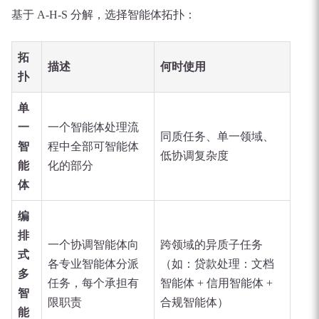
基于 A-H-S 分解，选择智能体拓扑：
拓
描述
何时使用
扑
单
一
一个智能体处理流
同质任务、单一领域、
智
程中全部可智能体
低协调复杂度
能
化的部分
体
编
排
一个协调智能体向
跨领域的异质子任务
式
各专业智能体分派
（如：贷款处理：文档
多
任务，每个承担有
智能体 + 信用智能体 +
智
限职责
合规智能体）
能