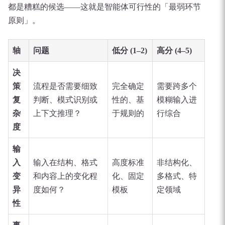
都是糟糕的候选——这就是智能体可行性的「最弱环节
原则」。
轴
问题
低分 (1–2)
高分 (4–5)
决
策
流程是否需要细致
完全确定
需要跨多个
复
判断、模式识别或
性的、基
模糊输入进
杂
上下文推理？
于规则的
行综合
度
输
入
输入在结构、格式
高度标准
非结构化、
变
和内容上的变化程
化、固定
多格式、特
异
度如何？
模板
定领域
性