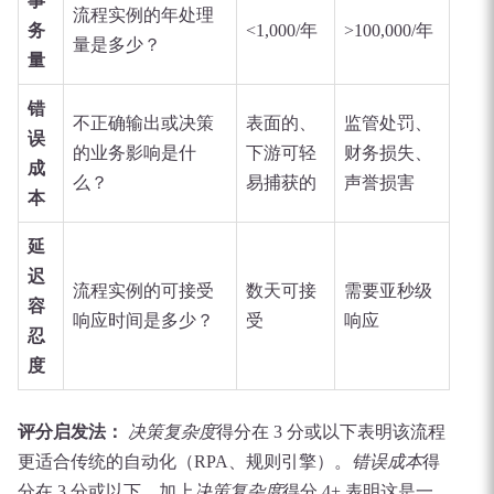
事
流程实例的年处理
务
<1,000/年
>100,000/年
量是多少？
量
错
不正确输出或决策
表面的、
监管处罚、
误
的业务影响是什
下游可轻
财务损失、
成
么？
易捕获的
声誉损害
本
延
迟
流程实例的可接受
数天可接
需要亚秒级
容
响应时间是多少？
受
响应
忍
度
评分启发法：
决策复杂度
得分在 3 分或以下表明该流程
更适合传统的自动化（RPA、规则引擎）。
错误成本
得
分在 3 分或以下，加上
决策复杂度
得分 4+ 表明这是一